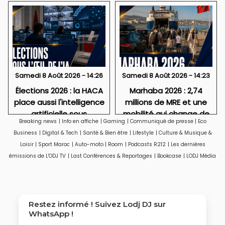
Samedi 8 Août 2026 - 14:26
Samedi 8 Août 2026 - 14:23
Élections 2026 : la HACA
Marhaba 2026 : 2,74
place aussi l'intelligence
millions de MRE et une
artificielle sous
mobilité qui change de
Breaking news
|
Info en affiche
|
Gaming
|
Communiqué de presse
|
Eco
surveillance
visage
Business
|
Digital & Tech
|
Santé & Bien être
|
Lifestyle
|
Culture & Musique &
Loisir
|
Sport Maroc
|
Auto-moto
|
Room
|
Podcasts R212
|
Les dernières
émissions de L'ODJ TV
|
Last Conférences & Reportages
|
Bookcase
|
LODJ Média
Restez informé ! Suivez
Lodj DJ
sur
WhatsApp !