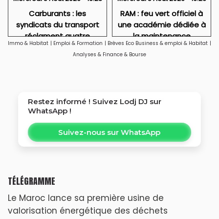
Carburants : les
RAM : feu vert officiel à
syndicats du transport
une académie dédiée à
réclament quatre
la maintenance
Immo & Habitat
|
Emploi & Formation
|
Brèves Eco Business & emploi & Habitat
|
tranches d’aide
aéronautique
Analyses & Finance & Bourse
Restez informé ! Suivez
Lodj DJ
sur
WhatsApp !
Suivez-nous sur WhatsApp
TÉLÉGRAMME
Le Maroc lance sa première usine de
valorisation énergétique des déchets