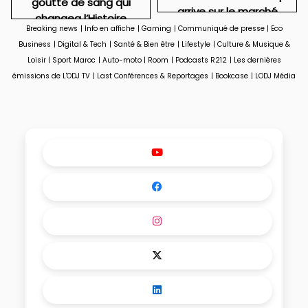
goutte de sang qui
arrive sur le marché
changea l’Histoire
Breaking news
|
Info en affiche
|
Gaming
|
Communiqué de presse
|
Eco
Business
|
Digital & Tech
|
Santé & Bien être
|
Lifestyle
|
Culture & Musique &
Loisir
|
Sport Maroc
|
Auto-moto
|
Room
|
Podcasts R212
|
Les dernières
émissions de L'ODJ TV
|
Last Conférences & Reportages
|
Bookcase
|
LODJ Média