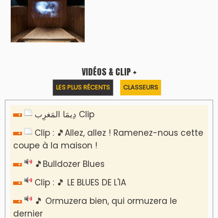
VIDÉOS & CLIP +
LES PLUS RÉCENTS
CLASSEURS
دِيمَا المَغرِب Clip
Clip : 🎵Allez, allez ! Ramenez-nous cette
coupe à la maison !
🎵Bulldozer Blues
Clip : 🎵 LE BLUES DE L'IA
🎵 Ormuzera bien, qui ormuzera le
dernier