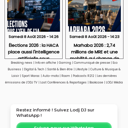
Samedi 8 Août 2026 - 14:26
Samedi 8 Août 2026 - 14:23
Élections 2026 : la HACA
Marhaba 2026 : 2,74
place aussi l'intelligence
millions de MRE et une
artificielle sous
mobilité qui change de
Breaking news
|
Info en affiche
|
Gaming
|
Communiqué de presse
|
Eco
surveillance
visage
Business
|
Digital & Tech
|
Santé & Bien être
|
Lifestyle
|
Culture & Musique &
Loisir
|
Sport Maroc
|
Auto-moto
|
Room
|
Podcasts R212
|
Les dernières
émissions de L'ODJ TV
|
Last Conférences & Reportages
|
Bookcase
|
LODJ Média
Restez informé ! Suivez
Lodj DJ
sur
WhatsApp !
Suivez-nous sur WhatsApp