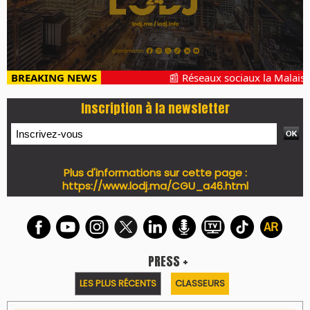
BREAKING NEWS
📰 Réseaux sociaux la Malaisie 
Inscription à la newsletter
Plus d'informations sur cette page :
https://www.lodj.ma/CGU_a46.html
PRESS +
LES PLUS RÉCENTS
CLASSEURS