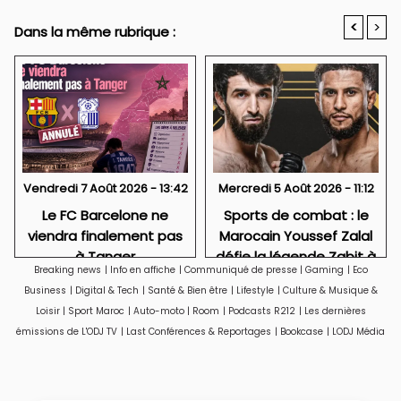
<
>
Dans la même rubrique :
Vendredi 7 Août 2026 - 13:42
Mercredi 5 Août 2026 - 11:12
Le FC Barcelone ne
Sports de combat : le
viendra finalement pas
Marocain Youssef Zalal
à Tanger
défie la légende Zabit à
Breaking news
|
Info en affiche
|
Communiqué de presse
|
Gaming
|
Eco
Istanbul
Business
|
Digital & Tech
|
Santé & Bien être
|
Lifestyle
|
Culture & Musique &
Loisir
|
Sport Maroc
|
Auto-moto
|
Room
|
Podcasts R212
|
Les dernières
émissions de L'ODJ TV
|
Last Conférences & Reportages
|
Bookcase
|
LODJ Média