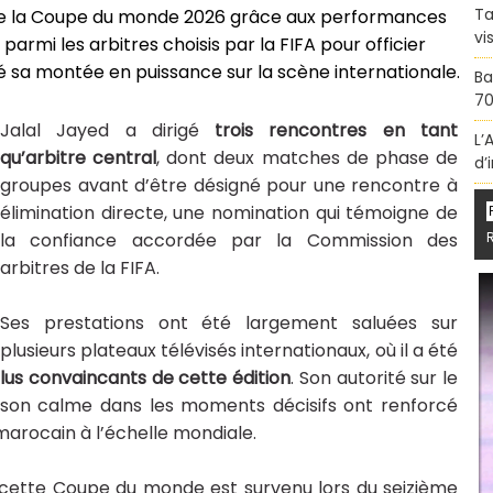
Ta
rs de la Coupe du monde 2026 grâce aux performances
vi
armi les arbitres choisis par la FIFA pour officier
mé sa montée en puissance sur la scène internationale.
Ba
70
Jalal Jayed a dirigé
trois rencontres en tant
L’
qu’arbitre central
, dont deux matches de phase de
d’
groupes avant d’être désigné pour une rencontre à
élimination directe, une nomination qui témoigne de
la confiance accordée par la Commission des
arbitres de la FIFA.
Ses prestations ont été largement saluées sur
plusieurs plateaux télévisés internationaux, où il a été
 plus convaincants de cette édition
. Son autorité sur le
t son calme dans les moments décisifs ont renforcé
marocain à l’échelle mondiale.
cette Coupe du monde est survenu lors du seizième