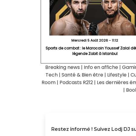
Mercredi 5 Août 2026 - 11:12
Sports de combat : le Marocain Youssef Zalal déf
légende Zabit à Istanbul
Breaking news
|
Info en affiche
|
Gami
Tech
|
Santé & Bien être
|
Lifestyle
|
Cu
Room
|
Podcasts R212
|
Les dernières ém
|
Boo
Restez informé ! Suivez
Lodj DJ
su