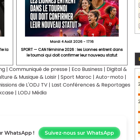
Mardi 4 Août 2026 - 17:16
ie la
SPORT — CAN féminine 2026 : les Lionnes entrent dans
le tournoi qui doit confirmer leur nouveau statut
ng
|
Communiqué de presse
|
Eco Business
|
Digital &
lture & Musique & Loisir
|
Sport Maroc
|
Auto-moto
|
issions de L'ODJ TV
|
Last Conférences & Reportages
kcase
|
LODJ Média
r WhatsApp !
Suivez-nous sur WhatsApp