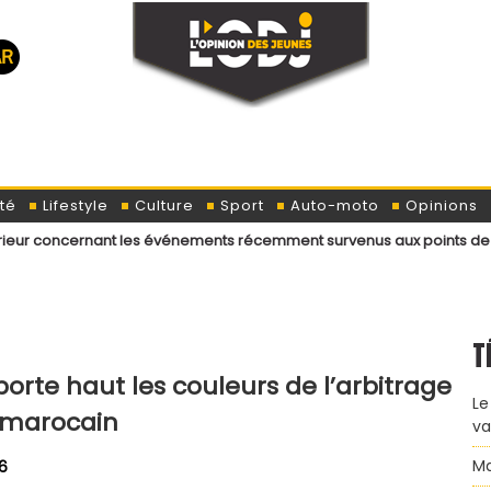
té
Lifestyle
Culture
Sport
Auto-moto
Opinions
nant les événements récemment survenus aux points de passage menant 
T
porte haut les couleurs de l’arbitrage
Le
marocain
va
Ma
26