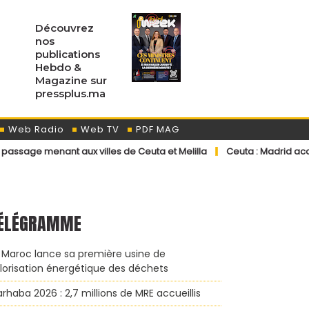
Découvrez
nos
publications
Hebdo &
Magazine sur
pressplus.ma
Web Radio
Web TV
PDF MAG
aux villes de Ceuta et Melilla
Ceuta : Madrid accélère les retou
ÉLÉGRAMME
 Maroc lance sa première usine de
lorisation énergétique des déchets
rhaba 2026 : 2,7 millions de MRE accueillis