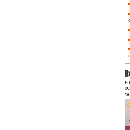
R
Ni
su
te