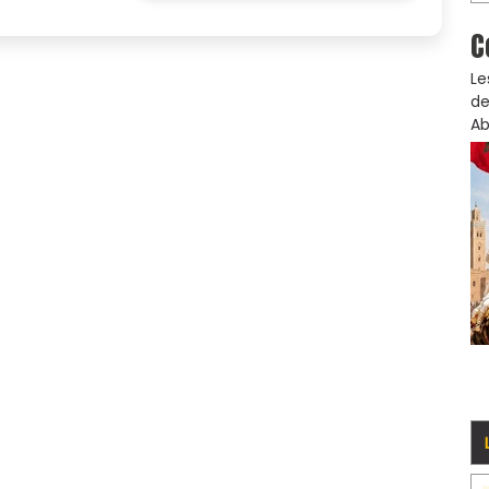
C
Le
de
Ab