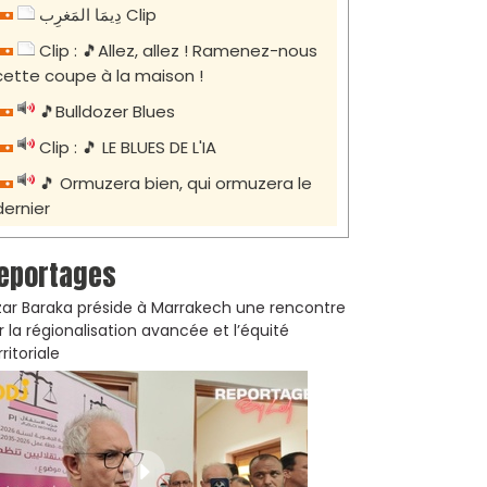
دِيمَا المَغرِب Clip
Clip : 🎵Allez, allez ! Ramenez-nous
cette coupe à la maison !
🎵Bulldozer Blues
Clip : 🎵 LE BLUES DE L'IA
🎵 Ormuzera bien, qui ormuzera le
dernier
eportages
zar Baraka préside à Marrakech une rencontre
r la régionalisation avancée et l’équité
rritoriale