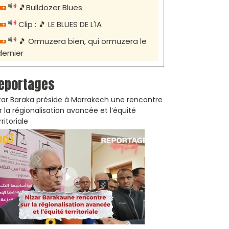
🎵Bulldozer Blues
Clip : 🎵 LE BLUES DE L'IA
🎵 Ormuzera bien, qui ormuzera le
dernier
eportages
zar Baraka préside à Marrakech une rencontre
r la régionalisation avancée et l’équité
rritoriale