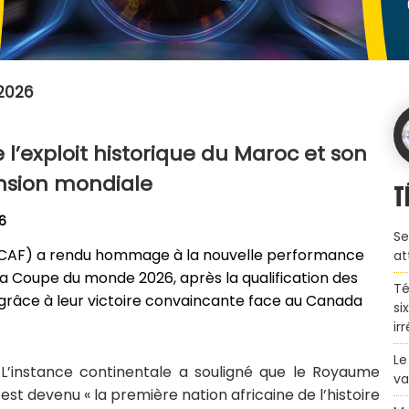
2026
 l’exploit historique du Maroc et son
nsion mondiale
T
26
Se
l (CAF) a rendu hommage à la nouvelle performance
at
 la Coupe du monde 2026, après la qualification des
Té
le grâce à leur victoire convaincante face au Canada
si
ir
Le
L’instance continentale a souligné que le Royaume
va
est devenu « la première nation africaine de l’histoire