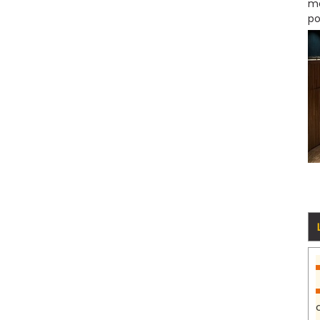
mo
po