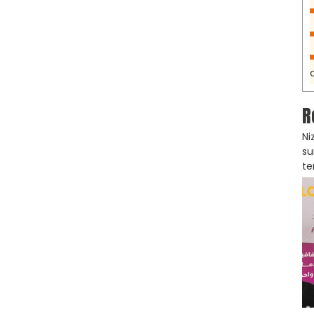
R
Ni
su
te