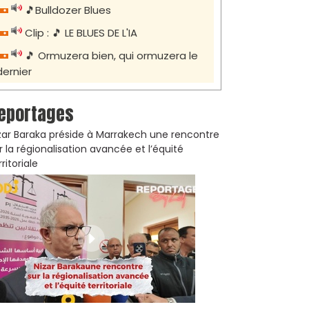
🎵Bulldozer Blues
Clip : 🎵 LE BLUES DE L'IA
🎵 Ormuzera bien, qui ormuzera le
dernier
eportages
zar Baraka préside à Marrakech une rencontre
r la régionalisation avancée et l’équité
rritoriale