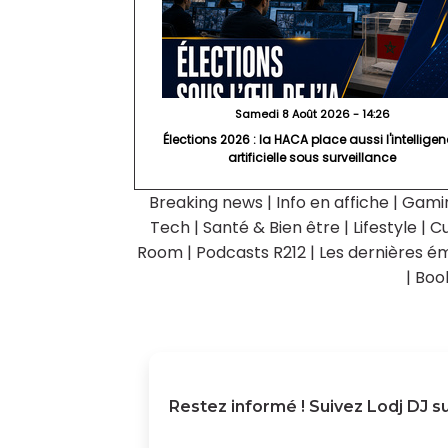
Samedi 8 Août 2026 - 14:26
Élections 2026 : la HACA place aussi l'intellige
artificielle sous surveillance
Breaking news
|
Info en affiche
|
Gami
Tech
|
Santé & Bien être
|
Lifestyle
|
Cu
Room
|
Podcasts R212
|
Les dernières ém
|
Boo
Restez informé ! Suivez
Lodj DJ
su