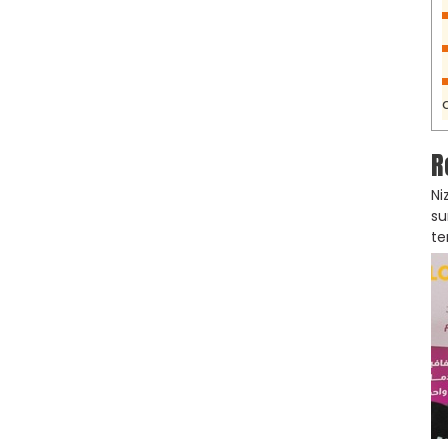
R
Ni
su
te