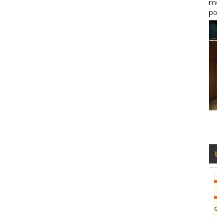
mo
po