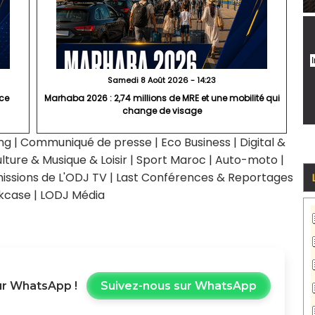
Samedi 8 Août 2026 - 14:23
nce
Marhaba 2026 : 2,74 millions de MRE et une mobilité qui
change de visage
ng
|
Communiqué de presse
|
Eco Business
|
Digital &
lture & Musique & Loisir
|
Sport Maroc
|
Auto-moto
|
issions de L'ODJ TV
|
Last Conférences & Reportages
kcase
|
LODJ Média
r WhatsApp !
Suivez-nous sur WhatsApp