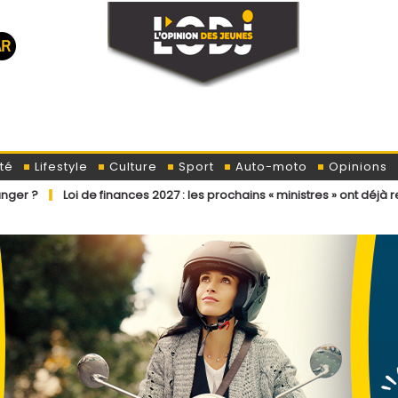
té
Lifestyle
Culture
Sport
Auto-moto
Opinions
e finances 2027 : les prochains « ministres » ont déjà reçu la lettre de