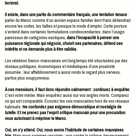
lectorat.
Il existe, dans une partie du commentaire français, une tentation tenace
:
parler du Maroc comme d’un ancien espace familier dont Paris détiendrait
encore les codes, les failles et presque le mode d’emploi. Cette posture
s’entend dans certaines formulations condescendantes, dans l’usage
paresseux de catégories exotiques,
dans l’incapacité à penser une
puissance régionale qui négocie, choisit ses partenaires, défend ses
intérêts et ne demande plus à être validée.
Les relations franco-marocaines ont longtemps été structurées par des
réseaux politiques, économiques et médiatiques d’une proximité
assumée ; leur affaiblissement a aussi rendu le regard plus nerveux,
parfois plus soupçonneux.
À ces messieurs, il faut donc répondre calmement : continuez à enquêter.
C’est votre métier. Mais enquêtez aussi sur vos angles morts. Comparez
ce qui est comparable. Écoutez les voix marocaines hors de vos réseaux
habituels.
Ne confondez pas exigence démocratique et nostalgie de
tutelle.
Et ne prenez pas l’esprit critique marocain pour une procuration
vous autorisant à mépriser le Maroc.
Oui, on s’y attend. Oui, nous avons l’habitude de certaines mauvaises
fois.
Mais nous sommes vaccinés : non contre la critique, heureusement,