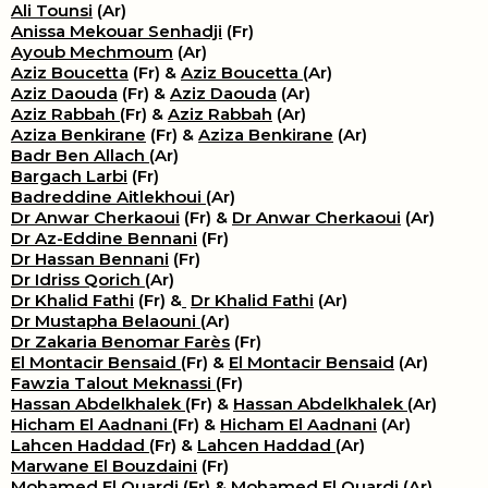
Ali Tounsi
(Ar)
Anissa Mekouar Senhadji
(Fr)
Ayoub Mechmoum
(Ar)
Aziz Boucetta
(Fr) &
Aziz Boucetta
(Ar)
Aziz Daouda
(Fr) &
Aziz Daouda
(Ar)
Aziz Rabbah
(Fr) &
Aziz Rabbah
(Ar)
Aziza Benkirane
(Fr) &
Aziza Benkirane
(Ar)
Badr Ben Allach
(Ar)
Bargach Larbi
(Fr)
Badreddine Aitlekhoui
(Ar)
Dr Anwar Cherkaoui
(Fr) &
Dr Anwar Cherkaoui
(Ar)
Dr Az-Eddine Bennani
(Fr)
Dr Hassan Bennani
(Fr)
Dr Idriss Qorich
(Ar)
Dr Khalid Fathi
(Fr) &
​
Dr Khalid Fathi
(Ar)
Dr Mustapha Belaouni
(Ar)
Dr Zakaria Benomar Farès
(Fr)
El Montacir Bensaid
(Fr) &
El Montacir Bensaid
(Ar)
Fawzia Talout Meknassi
(Fr)
Hassan Abdelkhalek
(Fr) &
Hassan Abdelkhalek
(Ar)
Hicham El Aadnani
(Fr) &
Hicham El Aadnani
(Ar)
Lahcen Haddad
(Fr) &
Lahcen Haddad
(Ar)
Marwane El Bouzdaini
(Fr)
Mohamed El Ouardi
(Fr) &
Mohamed El Ouardi
(Ar)