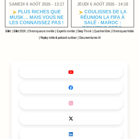
SAMEDI 8 AOÛT 2026 - 13:17
JEUDI 6 AOÛT 2026 - 14:18
PLUS RICHES QUE
COULISSES DE LA
MUSK… MAIS VOUS NE
RÉUNION LA FIFA À
LES CONNAISSEZ PAS !
SALÉ - MAROC :
INFANTINO EST-IL
Billet
|
Billet 2026
|
Chroniqueurs invités
|
Experts invités
|
Deep Think
|
Quartier libre
|
Chroniques Vidéo
ENCORE MAÎTRE DU
JEU ?
|
Replay vidéo & podcast outdoor
|
Documentaires IA