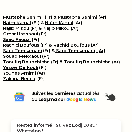
Mustapha Sehimi
(Fr) &
Mustapha Sehimi
(Ar)
Naïm Kamal
(Fr) &
Naïm Kamal
(Ar)
Najib Mikou
(Fr) &
Najib Mikou
(Ar)
Omar Hasnaoui
(Fr)
Saâd Faouzi
(Fr)
Rachid Boufous
(Fr) &
Rachid Boufous
(Ar)
Saïd Temsamani
(Fr) &
Saïd Temsamani
(Ar)
Souad Mekkaoui
(Fr)
Taoufiq Boudchiche
(Fr) &
Taoufiq Boudchiche
(Ar)
Yasser Derkouli
(Fr)
Younes Amimi
(Ar)
Zakaria Berala
(Fr)
Restez informé ! Suivez
Lodj DJ
sur
WhatsApp !