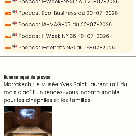
VIDÉOS & CLIP +
LES PLUS RÉCENTS
CLASSEURS
دِيمَا المَغرِب Clip
Clip : 🎵Allez, allez ! Ramenez-nous cette
coupe à la maison !
🎵Bulldozer Blues
Clip : 🎵 LE BLUES DE L'IA
🎵 Ormuzera bien, qui ormuzera le dernier
Reportages
Nizar Baraka préside à Marrakech une rencontre