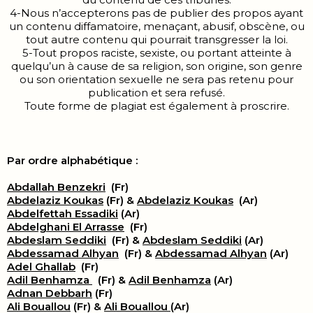
4-Nous n’accepterons pas de publier des propos ayant
un contenu diffamatoire, menaçant, abusif, obscène, ou
tout autre contenu qui pourrait transgresser la loi.
5-Tout propos raciste, sexiste, ou portant atteinte à
quelqu’un à cause de sa religion, son origine, son genre
ou son orientation sexuelle ne sera pas retenu pour
publication et sera refusé.
Toute forme de plagiat est également à proscrire.
Par ordre alphabétique :
Abdallah Benzekri
(Fr)
Abdelaziz Koukas
(Fr) &
Abdelaziz Koukas
(Ar)
Abdelfettah Essadiki
(Ar)
Abdelghani El Arrasse
(Fr)
Abdeslam Seddiki
(Fr) &
Abdeslam Seddiki
(Ar)
Abdessamad Alhyan
(Fr) &
Abdessamad Alhyan
(Ar)
Adel Ghallab
(Fr)
Adil Benhamza
(Fr) &
Adil Benhamza
(Ar)
Adnan Debbarh
(Fr)
Ali Bouallou
(Fr) &
Ali Bouallou
(Ar)