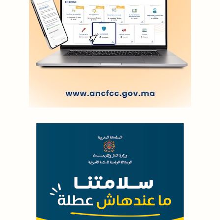
LODJ AUDIO
WEB RADIO R212
Copyright © 2022 Groupe de presse Arrissala
Ce site utilise Google Analytics. En continuant à naviguer, vous nous
autorisez à déposer un cookie à des fins de mesure d'audience
|
Plan du site
Syndication