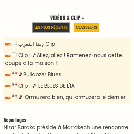
sur la régionalisation avancée et l’équité
territoriale
​Lancement de la plateforme “Observatoire des
projets” du Ministère de l’Équipement et de
l’Eau
AGENDA CULTUREL
Dunia Batma en Tournée à Tanger
Nacim Haddad en Concert à Tétouan – Ayta
World Tour 2026