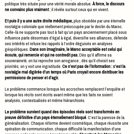
politique très située pour une vérité morale absolue.
À force, le discours
ne convainc plus vraiment
; il révèle surtout ceux qui en vivent.
Et puis il y a une autre droite médiatique,
plus obsédée par une éternelle
nostalgie coloniale que réellement préoccupée par le destin du Maroc.
Celle-là ne supporte pas tout à fait qu’un pays anciennement placé sous
influence parle désormais d’égal à égal, diversifie ses alliances, défende
ses intérêts et refuse les rappels à l’ordre déguisés en analyses
géopolitiques.
Dans son imaginaire, le Maroc acceptable est celui qui
écoute, qui remercie et qui ne contredit pas.
Dès qu’il affirme sa
souveraineté, on lui reproche son arrogance ; dès qu’il choisit ses
priorités, on y voit une ingratitude.
Ce n’est pas de l’information : c’est la
nostalgie mal digérée d’un temps où Paris croyait encore distribuer les
permissions de penser et d’agir.
Le problème commence lorsque les accroches remplacent l’enquête et
lorsque les récits sont écrits avant même que les faits ne soient
analysés, contextualisés et même hiérarchisés.
Le problème survient quand des épisodes réels sont transformés en
preuve définitive d’un pays éternellement bloqué
. C’est la paresse de la
généralisation. Chaque réforme devient cosmétique, chaque réussite une
opération de communication, chaque difficulté la manifestation d’une