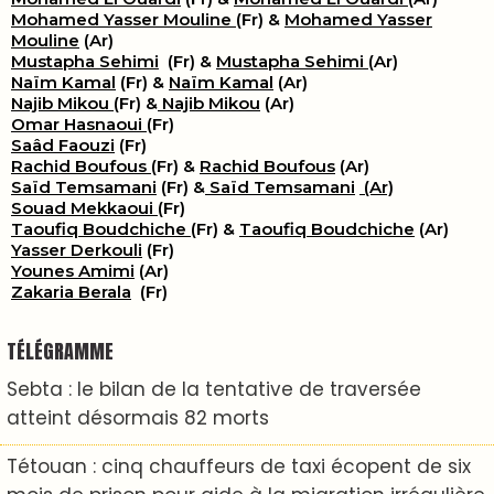
Mohamed Yasser Mouline
(Fr) &
Mohamed Yasser
Mouline
(Ar)
Mustapha Sehimi
(Fr) &
Mustapha Sehimi
(Ar)
Naïm Kamal
(Fr) &
Naïm Kamal
(Ar)
Najib Mikou
(Fr) &
Najib Mikou
(Ar)
Omar Hasnaoui
(Fr)
Saâd Faouzi
(Fr)
Rachid Boufous
(Fr) &
Rachid Boufous
(Ar)
Saïd Temsamani
(Fr) &
Saïd Temsamani
(Ar)
Souad Mekkaoui
(Fr)
Taoufiq Boudchiche
(Fr) &
Taoufiq Boudchiche
(Ar)
Yasser Derkouli
(Fr)
Younes Amimi
(Ar)
Zakaria Berala
(Fr)
TÉLÉGRAMME
Sebta : le bilan de la tentative de traversée
atteint désormais 82 morts
Tétouan : cinq chauffeurs de taxi écopent de six