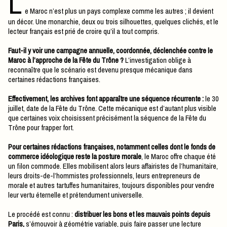
L
e Maroc n’est plus un pays complexe comme les autres ; il devient
un décor. Une monarchie, deux ou trois silhouettes, quelques clichés, et le
lecteur français est prié de croire qu’il a tout compris.
Faut-il y voir une campagne annuelle, coordonnée, déclenchée contre le
Maroc à l’approche de la Fête du Trône ?
L’investigation oblige à
reconnaître que le scénario est devenu presque mécanique dans
certaines rédactions françaises.
Effectivement, les archives font apparaître une séquence récurrente :
le 30
juillet, date de la Fête du Trône. Cette mécanique est d’autant plus visible
que certaines voix choisissent précisément la séquence de la Fête du
Trône pour frapper fort.
Pour certaines rédactions françaises, notamment celles dont le fonds de
commerce idéologique reste la posture morale
, le Maroc offre chaque été
un filon commode. Elles mobilisent alors leurs affairistes de l’humanitaire,
leurs droits-de-l’hommistes professionnels, leurs entrepreneurs de
morale et autres tartuffes humanitaires, toujours disponibles pour vendre
leur vertu éternelle et prétendument universelle.
Le procédé est connu :
distribuer les bons et les mauvais points depuis
Paris,
s’émouvoir à géométrie variable, puis faire passer une lecture