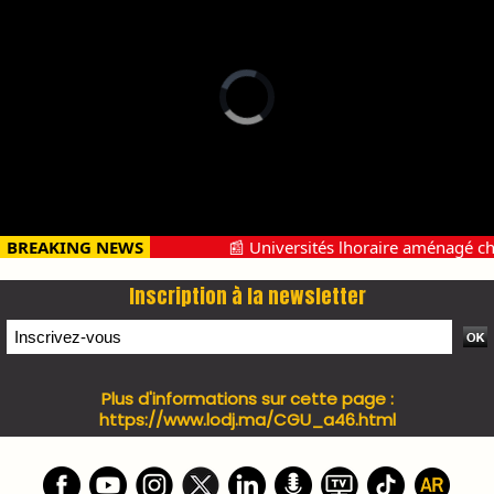
PRESS +
LES PLUS RÉCENTS
CLASSEURS
7 days santé & conso du 31-07-2026
I-MAG-Spécial Fête du Trône 2026
7 days Culture du 29-07-2026
7 days tech du 28-07-2026
7 days Auto-Moto du 27-07-2026
PODCAST +
LES PLUS RÉCENTS
CLASSEURS