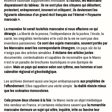
essence nationale supposément immuable.
Et surtout, les Marocains
disparaissent du tableau : ils ne sont plus des citoyens qui débattent,
protestent, entreprennent, innovent et critiquent ; ils deviennent les
figurants silencieux d’un grand récit français sur l’éternel « Royaume
marocain ».
La mauvaise foi serait toutefois marocaine si nous effacions ce qui
dérange.
La liberté de la presse, l’indépendance de la justice, l’école, la
santé, les inégalités territoriales et le coût de la vie ne sont pas des
inventions parisiennes.
Ce sont des sujets marocains, souvent portés par
les Marocains avant les correspondants étrangers.
Un pays sûr de lui
n’exige pas des articles aimables.
Il réclame des articles justes
:
documentés, contextualisés et capables de reconnaître que le Maroc
n’est ni un paradis de brochures touristiques ni une dystopie de
salon.
Mais un pays qui avance selon son rythme, ses hommes et son
calendrier régional et géostratégique.
Les archives donnent aussi une leçon embarrassante
aux prophètes de
l’effondrement
. Elles rappellent une vérité simple :
la réalité résiste mieux
que les scénarios monocolores.
Cela prouve deux choses à la fois :
le Maroc reste un objet médiatique
très vendeur en France, et certaines rédactions savent que
la monarchie
marocaine demeure un sujet qui attire, inquiète, irrite ou fascine leur