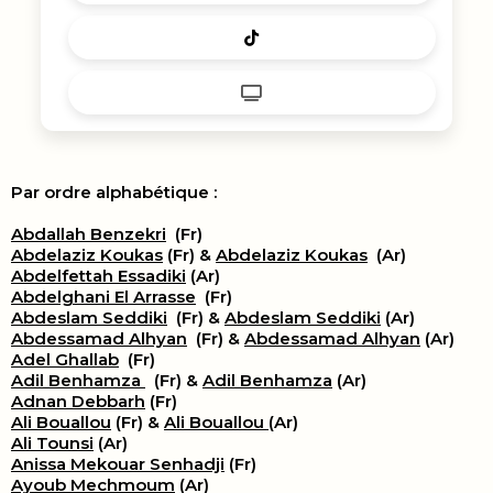
Par ordre alphabétique :
Abdallah Benzekri
(Fr)
Abdelaziz Koukas
(Fr) &
Abdelaziz Koukas
(Ar)
Abdelfettah Essadiki
(Ar)
Abdelghani El Arrasse
(Fr)
Abdeslam Seddiki
(Fr) &
Abdeslam Seddiki
(Ar)
Abdessamad Alhyan
(Fr) &
Abdessamad Alhyan
(Ar)
Adel Ghallab
(Fr)
Adil Benhamza
(Fr) &
Adil Benhamza
(Ar)
Adnan Debbarh
(Fr)
Ali Bouallou
(Fr) &
Ali Bouallou
(Ar)
Ali Tounsi
(Ar)
Anissa Mekouar Senhadji
(Fr)
Ayoub Mechmoum
(Ar)