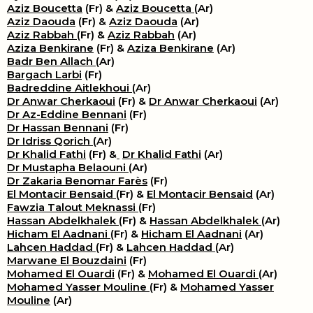
Aziz Boucetta
(Fr) &
Aziz Boucetta
(Ar)
Aziz Daouda
(Fr) &
Aziz Daouda
(Ar)
Aziz Rabbah
(Fr) &
Aziz Rabbah
(Ar)
Aziza Benkirane
(Fr) &
Aziza Benkirane
(Ar)
Badr Ben Allach
(Ar)
Bargach Larbi
(Fr)
Badreddine Aitlekhoui
(Ar)
Dr Anwar Cherkaoui
(Fr) &
Dr Anwar Cherkaoui
(Ar)
Dr Az-Eddine Bennani
(Fr)
Dr Hassan Bennani
(Fr)
Dr Idriss Qorich
(Ar)
Dr Khalid Fathi
(Fr) &
​
Dr Khalid Fathi
(Ar)
Dr Mustapha Belaouni
(Ar)
Dr Zakaria Benomar Farès
(Fr)
El Montacir Bensaid
(Fr) &
El Montacir Bensaid
(Ar)
Fawzia Talout Meknassi
(Fr)
Hassan Abdelkhalek
(Fr) &
Hassan Abdelkhalek
(Ar)
Hicham El Aadnani
(Fr) &
Hicham El Aadnani
(Ar)
Lahcen Haddad
(Fr) &
Lahcen Haddad
(Ar)
Marwane El Bouzdaini
(Fr)
Mohamed El Ouardi
(Fr) &
Mohamed El Ouardi
(Ar)
Mohamed Yasser Mouline
(Fr) &
Mohamed Yasser
Mouline
(Ar)