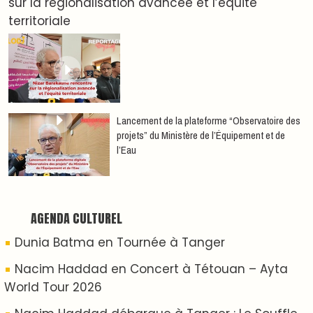
Nacim Haddad débarque à Tanger : Le Souffle
du Nord s'éveille !
Nacim Haddad Ayta World Tour à Rabat ( 4ème
date )
Hatim Ammor En Concert Exclusif à Tanger : Un
show Live Exceptionnel Cet été !