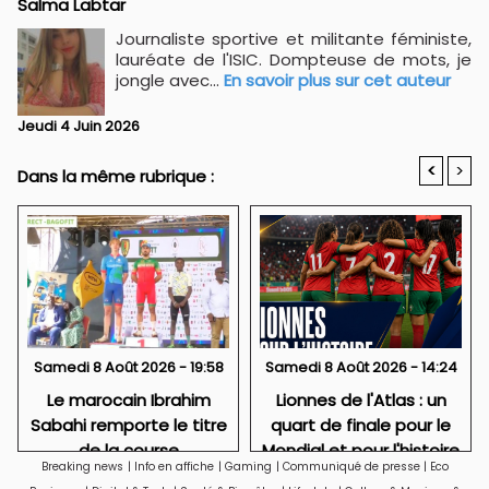
Salma Labtar
Journaliste sportive et militante féministe,
lauréate de l'ISIC. Dompteuse de mots, je
jongle avec...
En savoir plus sur cet auteur
Jeudi 4 Juin 2026
<
>
Dans la même rubrique :
Samedi 8 Août 2026 - 19:58
Samedi 8 Août 2026 - 14:24
Le marocain Ibrahim
Lionnes de l'Atlas : un
Sabahi remporte le titre
quart de finale pour le
de la course
Mondial et pour l'histoire
Breaking news
|
Info en affiche
|
Gaming
|
Communiqué de presse
|
Eco
internationale « Chantal