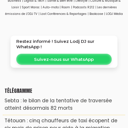
Business
|
Digital & Tech
|
Santé & Bien être
|
Lifestyle
|
Culture & Musique &
Biya » de VTT au
Loisir
|
Sport Maroc
|
Auto-moto
|
Room
|
Podcasts R212
|
Les dernières
Cameroun
émissions de L'ODJ TV
|
Last Conférences & Reportages
|
Bookcase
|
LODJ Média
Restez informé ! Suivez
Lodj DJ
sur
WhatsApp !
Suivez-nous sur WhatsApp
TÉLÉGRAMME
Sebta : le bilan de la tentative de traversée
atteint désormais 82 morts
Tétouan : cinq chauffeurs de taxi écopent de