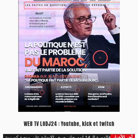
WEB TV LODJ24 : Youtube, kick et twitch
آخر الأخبار
هؤلاء يفتتحون الدورة ال14 لمهرجان صيف الاوداية على منصة كورنيش ابو رقراق