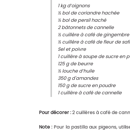
1 kg d’oignons
½ bol de coriandre hachée
½ bol de persil haché
2 bâtonnets de cannelle
½ cuillère à café de gingembre
½ cuillère à café de fleur de saf
Sel et poivre
1 cuillère à soupe de sucre en 
125 g de beurre
½ louche d’huile
350 g d'amandes
150 g de sucre en poudre
1 cuillère à café de cannelle
Pour décorer :
2 cuillères à café de cann
Note :
Pour la pastilla aux pigeons, util