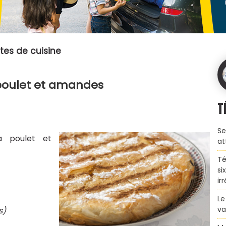
tes de cuisine
 poulet et amandes
T
Se
a poulet et
at
Té
si
ir
Le
va
s)