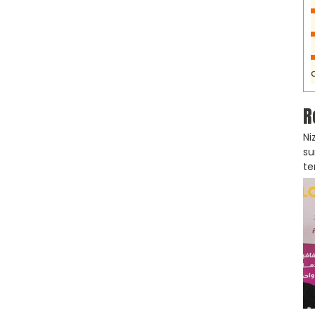
R
Ni
su
te