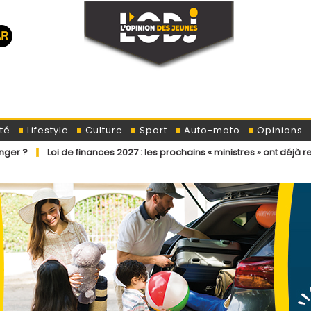
té
Lifestyle
Culture
Sport
Auto-moto
Opinions
e finances 2027 : les prochains « ministres » ont déjà reçu la lettre de