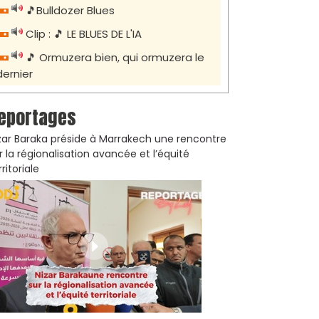
🎵Bulldozer Blues
Clip : 🎵 LE BLUES DE L'IA
🎵 Ormuzera bien, qui ormuzera le
dernier
eportages
zar Baraka préside à Marrakech une rencontre
r la régionalisation avancée et l’équité
rritoriale