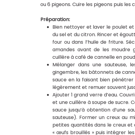
ou 6 pigeons. Cuire les pigeons puis les 
Préparation:
Bien nettoyer et laver le poulet e
du sel et du citron. Rincer et égou
four ou dans l’huile de friture. Sé
amandes avant de les moudre gr
cuillère à café de cannelle en poud
Mélanger dans une sauteuse, les 
gingembre, les bâtonnets de cannell
sauce en la faisant bien pénétrer 
légèrement et remuer souvent jusqu
Ajouter 1 grand verre d’eau. Couvrir
et une cuillère à soupe de sucre. Cou
sauce jusqu’à obtention d’une sau
sauteuse). Former un creux au mi
petites quantités dans le creux e
« œufs brouillés » puis intégrer l