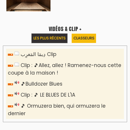
Reportages
Nizar Baraka préside à Marrakech une
rencontre sur la régionalisation avancée et
l’équité territoriale
​Lancement de la plateforme “Observatoire
des projets” du Ministère de l’Équipement et
de l’Eau
AGENDA CULTUREL
Dunia Batma en Tournée à Tanger
Nacim Haddad en Concert à Tétouan – Ayta