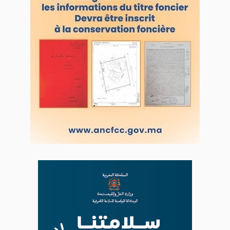
LODJ VIDÉO
L'ODJ LIVE TV
LODJ AUDIO
WEB RADIO R212
Copyright © 2022 Groupe de presse Arrissala
Ce site utilise Google Analytics. En continuant à naviguer, vous nous
autorisez à déposer un cookie à des fins de mesure d'audience
|
Plan du site
Syndication