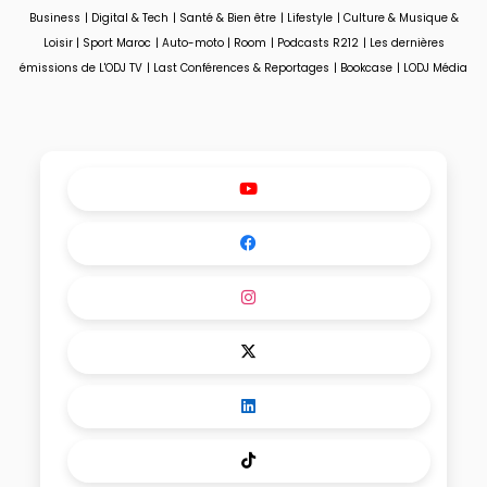
drame caché de la
Business
|
Digital & Tech
|
Santé & Bien être
|
Lifestyle
|
Culture & Musique &
médecine.
Loisir
|
Sport Maroc
|
Auto-moto
|
Room
|
Podcasts R212
|
Les dernières
émissions de L'ODJ TV
|
Last Conférences & Reportages
|
Bookcase
|
LODJ Média