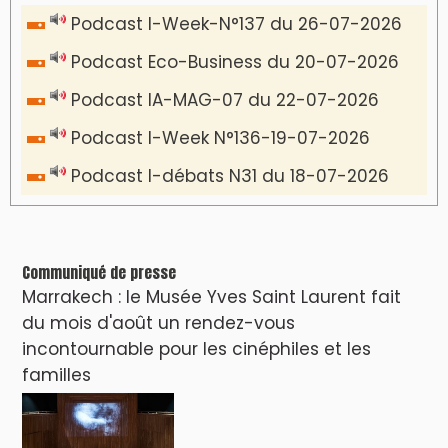
VIDÉOS & CLIP +
LES PLUS RÉCENTS
CLASSEURS
دِيمَا المَغرِب Clip
Clip : 🎵Allez, allez ! Ramenez-nous cette
coupe à la maison !
🎵Bulldozer Blues
Clip : 🎵 LE BLUES DE L'IA
🎵 Ormuzera bien, qui ormuzera le
dernier