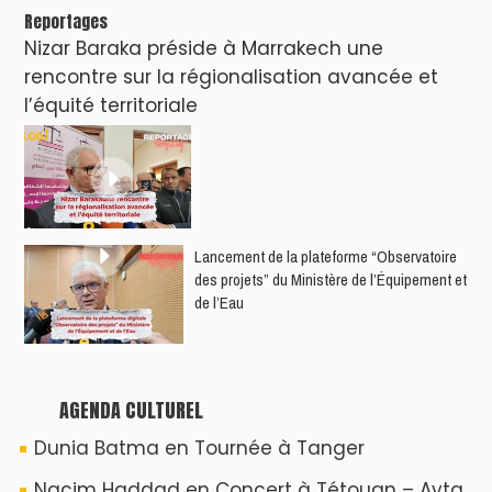
World Tour 2026
Nacim Haddad débarque à Tanger : Le
Souffle du Nord s'éveille !
Nacim Haddad Ayta World Tour à Rabat (
4ème date )
Hatim Ammor En Concert Exclusif à Tanger :
Un show Live Exceptionnel Cet été !