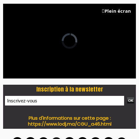
PRESS +
LES PLUS RÉCENTS
CLASSEURS
7 days santé & conso du 31-07-2026
I-MAG-Spécial Fête du Trône 2026
7 days Culture du 29-07-2026
7 days tech du 28-07-2026
7 days Auto-Moto du 27-07-2026
PODCAST +
LES PLUS RÉCENTS
CLASSEURS