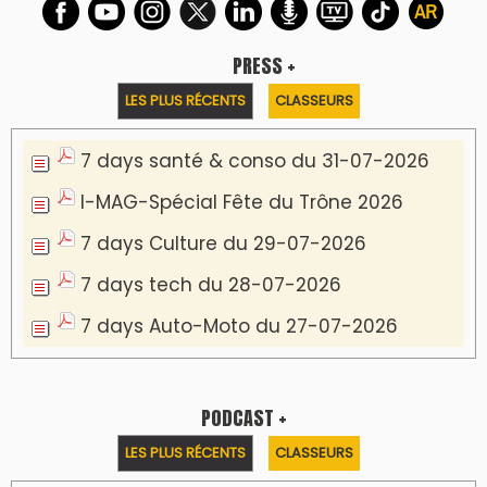
Podcast I-Week-N°137 du 26-07-2026
Podcast Eco-Business du 20-07-2026
Podcast IA-MAG-07 du 22-07-2026
Podcast I-Week N°136-19-07-2026
Podcast I-débats N31 du 18-07-2026
Communiqué de presse
Marrakech : le Musée Yves Saint Laurent fait
du mois d'août un rendez-vous
incontournable pour les cinéphiles et les
familles