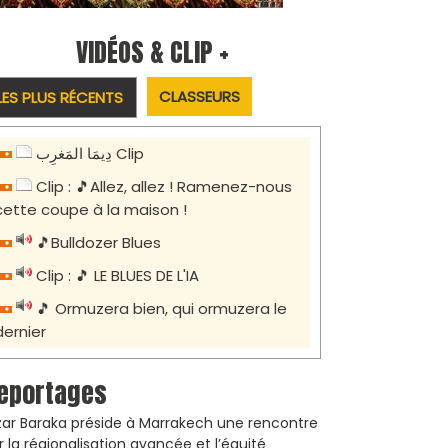
VIDÉOS & CLIP +
CLASSEURS
LES PLUS RÉCENTS
دِيمَا المَغرِب Clip
Clip : 🎵Allez, allez ! Ramenez-nous
cette coupe à la maison !
🎵Bulldozer Blues
Clip : 🎵 LE BLUES DE L'IA
🎵 Ormuzera bien, qui ormuzera le
dernier
eportages
zar Baraka préside à Marrakech une rencontre
r la régionalisation avancée et l’équité