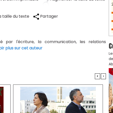
 taille du texte
Partager
né par l'écriture, la communication, les relations
C
oir plus sur cet auteur
Le
de
Ab
<
>