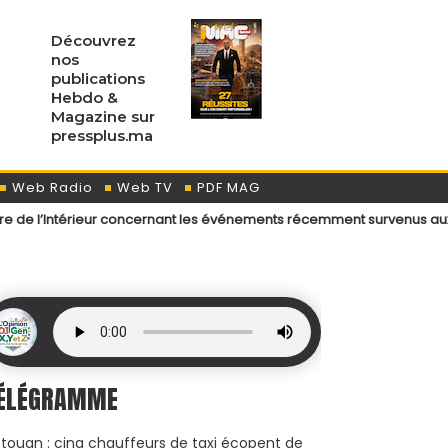
Découvrez
nos
publications
Hebdo &
Magazine sur
pressplus.ma
Web Radio
Web TV
PDF MAG
eur concernant les événements récemment survenus aux points de passa
ÉLÉGRAMME
touan : cinq chauffeurs de taxi écopent de