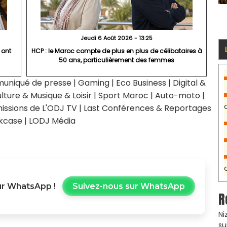
Jeudi 6 Août 2026 - 13:25
 ont
HCP : le Maroc compte de plus en plus de célibataires à
50 ans, particulièrement des femmes
uniqué de presse
|
Gaming
|
Eco Business
|
Digital &
lture & Musique & Loisir
|
Sport Maroc
|
Auto-moto
|
issions de L'ODJ TV
|
Last Conférences & Reportages
kcase
|
LODJ Média
r WhatsApp !
Suivez-nous sur WhatsApp
R
Ni
su