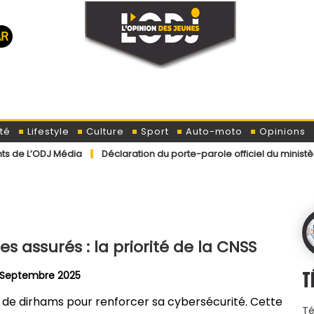
té
Lifestyle
Culture
Sport
Auto-moto
Opinions
ia
Déclaration du porte-parole officiel du ministère de l’Intéri
s assurés : la priorité de la CNSS
T
7 Septembre 2025
s de dirhams pour renforcer sa cybersécurité. Cette
Té