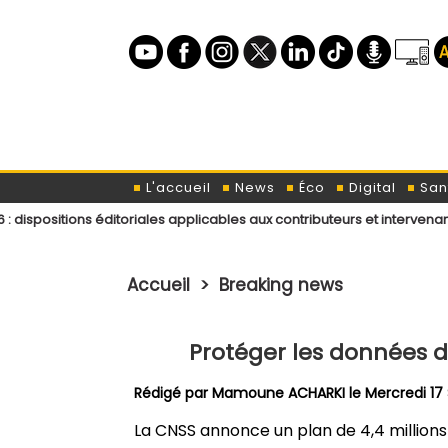
L'accueil
News
Éco
Digital
San
 éditoriales applicables aux contributeurs et intervenants de L’ODJ Méd
Accueil
>
Breaking news
Protéger les données de
Rédigé par
Mamoune ACHARKI
le Mercredi 1
La CNSS annonce un plan de 4,4 million