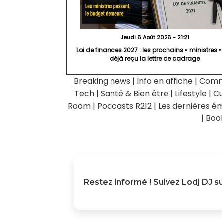
Jeudi 6 Août 2026 - 21:21
Loi de finances 2027 : les prochains « ministres »
déjà reçu la lettre de cadrage
Breaking news
|
Info en affiche
|
Comm
Tech
|
Santé & Bien être
|
Lifestyle
|
Cu
Room
|
Podcasts R212
|
Les dernières ém
|
Boo
Restez informé ! Suivez
Lodj DJ
su