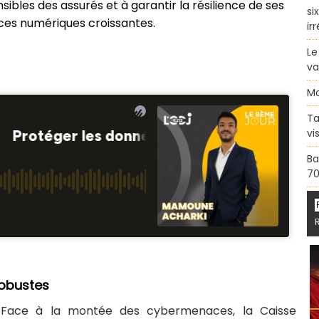
nsibles des assurés et à garantir la résilience de ses
si
es numériques croissantes.
ir
Le
va
Ma
Ta
vi
Ba
70
robustes
Face à la montée des cybermenaces, la Caisse