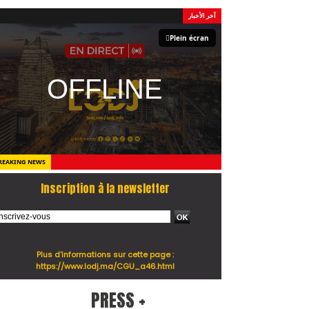
آخر الأخبار
Plein écran
REAKING NEWS
Inscription à la newsletter
Plus d'informations sur cette page :
https://www.lodj.ma/CGU_a46.html
PRESS +