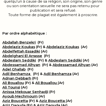
quelqu’un à cause de sa religion, son origine, son genre
ou son orientation sexuelle ne sera pas retenu pour
publication et sera refusé.
Toute forme de plagiat est également à proscrire.
Par ordre alphabétique :
Abdallah Benzekri
(Fr)
Abdelaziz Koukas
(Fr) &
Abdelaziz Koukas
(Ar)
Abdelfettah Essadiki
(Ar)
Abdelghani El Arrasse
(Fr)
Abdeslam Seddiki
(Fr) &
Abdeslam Seddiki
(Ar)
Abdessamad Alhyan
(Fr) &
Abdessamad Alhyan
(Ar)
Adel Ghallab
(Fr)
Adil Benhamza
(Fr) &
Adil Benhamza
(Ar)
Adnan Debbarh
(Fr)
Ali Bouallou
(Fr) &
Ali Bouallou
(Ar)
Ali Tounsi
(Ar)
Anissa Mekouar Senhadji
(Fr)
Ayoub Mechmoum
(Ar)
Aziz Boucetta
(Fr) &
Aziz Boucetta
(Ar)
Aziz Daouda
(Fr) &
Aziz Daouda
(Ar)