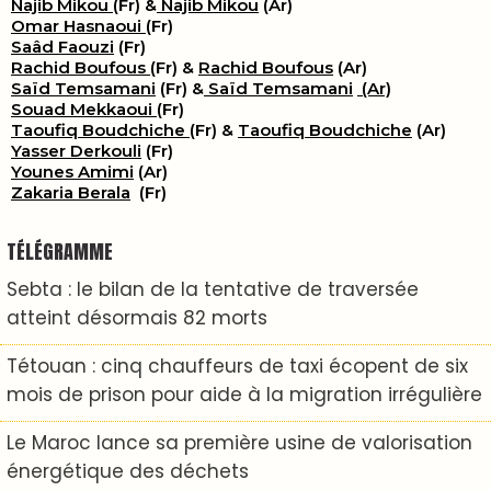
Najib Mikou
(Fr) &
Najib Mikou
(Ar)
Omar Hasnaoui
(Fr)
Saâd Faouzi
(Fr)
Rachid Boufous
(Fr) &
Rachid Boufous
(Ar)
Saïd Temsamani
(Fr) &
Saïd Temsamani
(Ar)
Souad Mekkaoui
(Fr)
Taoufiq Boudchiche
(Fr) &
Taoufiq Boudchiche
(Ar)
Yasser Derkouli
(Fr)
Younes Amimi
(Ar)
Zakaria Berala
(Fr)
TÉLÉGRAMME
Sebta : le bilan de la tentative de traversée
atteint désormais 82 morts
Tétouan : cinq chauffeurs de taxi écopent de six
mois de prison pour aide à la migration irrégulière
Le Maroc lance sa première usine de valorisation
énergétique des déchets