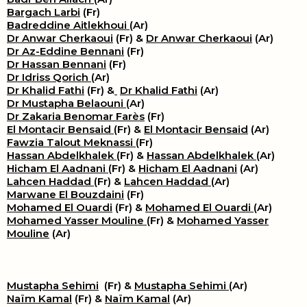
Bargach Larbi
(Fr)
Badreddine Aitlekhoui
(Ar)
Dr Anwar Cherkaoui
(Fr) &
Dr Anwar Cherkaoui
(Ar)
Dr Az-Eddine Bennani
(Fr)
Dr Hassan Bennani
(Fr)
Dr Idriss Qorich
(Ar)
Dr Khalid Fathi
(Fr) &
​
Dr Khalid Fathi
(Ar)
Dr Mustapha Belaouni
(Ar)
Dr Zakaria Benomar Farès
(Fr)
El Montacir Bensaid
(Fr) &
El Montacir Bensaid
(Ar)
Fawzia Talout Meknassi
(Fr)
Hassan Abdelkhalek
(Fr) &
Hassan Abdelkhalek
(Ar)
Hicham El Aadnani
(Fr) &
Hicham El Aadnani
(Ar)
Lahcen Haddad
(Fr) &
Lahcen Haddad
(Ar)
Marwane El Bouzdaini
(Fr)
Mohamed El Ouardi
(Fr) &
Mohamed El Ouardi
(Ar)
Mohamed Yasser Mouline
(Fr) &
Mohamed Yasser
Mouline
(Ar)
Mustapha Sehimi
(Fr) &
Mustapha Sehimi
(Ar)
Naïm Kamal
(Fr) &
Naïm Kamal
(Ar)