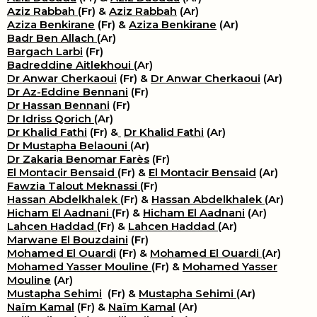
Aziz Rabbah
(Fr) &
Aziz Rabbah
(Ar)
Aziza Benkirane
(Fr) &
Aziza Benkirane
(Ar)
Badr Ben Allach
(Ar)
Bargach Larbi
(Fr)
Badreddine Aitlekhoui
(Ar)
Dr Anwar Cherkaoui
(Fr) &
Dr Anwar Cherkaoui
(Ar)
Dr Az-Eddine Bennani
(Fr)
Dr Hassan Bennani
(Fr)
Dr Idriss Qorich
(Ar)
Dr Khalid Fathi
(Fr) &
​
Dr Khalid Fathi
(Ar)
Dr Mustapha Belaouni
(Ar)
Dr Zakaria Benomar Farès
(Fr)
El Montacir Bensaid
(Fr) &
El Montacir Bensaid
(Ar)
Fawzia Talout Meknassi
(Fr)
Hassan Abdelkhalek
(Fr) &
Hassan Abdelkhalek
(Ar)
Hicham El Aadnani
(Fr) &
Hicham El Aadnani
(Ar)
Lahcen Haddad
(Fr) &
Lahcen Haddad
(Ar)
Marwane El Bouzdaini
(Fr)
Mohamed El Ouardi
(Fr) &
Mohamed El Ouardi
(Ar)
Mohamed Yasser Mouline
(Fr) &
Mohamed Yasser
Mouline
(Ar)
Mustapha Sehimi
(Fr) &
Mustapha Sehimi
(Ar)
Naïm Kamal
(Fr) &
Naïm Kamal
(Ar)