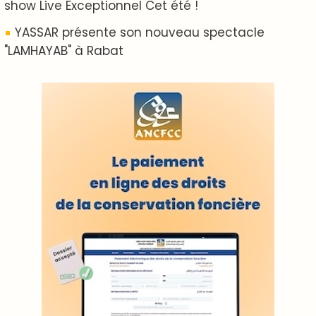
ABOUT US
A propos de L'ODJ
VOS CONTRIBUTIONS
Proposer votre article
LODJ VIDÉO
L'ODJ LIVE TV
LODJ AUDIO
WEB RADIO R212