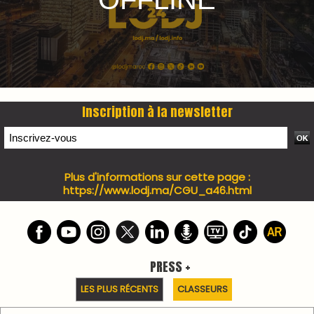
7 days santé & conso du 31-07-2026
I-MAG-Spécial Fête du Trône 2026
7 days Culture du 29-07-2026
7 days tech du 28-07-2026
7 days Auto-Moto du 27-07-2026
PODCAST +
LES PLUS RÉCENTS
CLASSEURS
Podcast I-Week-N°137 du 26-07-2026
Podcast Eco-Business du 20-07-2026
Podcast IA-MAG-07 du 22-07-2026