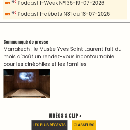
دِيمَا المَغرِب Clip
Clip : 🎵Allez, allez ! Ramenez-nous cette
coupe à la maison !
🎵Bulldozer Blues
Clip : 🎵 LE BLUES DE L'IA
🎵 Ormuzera bien, qui ormuzera le dernier
Reportages
Nizar Baraka préside à Marrakech une rencontre
sur la régionalisation avancée et l’équité
territoriale