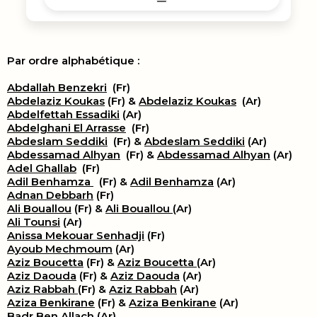
Par ordre alphabétique :
Abdallah Benzekri
(Fr)
Abdelaziz Koukas
(Fr) &
Abdelaziz Koukas
(Ar)
Abdelfettah Essadiki
(Ar)
Abdelghani El Arrasse
(Fr)
Abdeslam Seddiki
(Fr) &
Abdeslam Seddiki
(Ar)
Abdessamad Alhyan
(Fr) &
Abdessamad Alhyan
(Ar)
Adel Ghallab
(Fr)
Adil Benhamza
(Fr) &
Adil Benhamza
(Ar)
Adnan Debbarh
(Fr)
Ali Bouallou
(Fr) &
Ali Bouallou
(Ar)
Ali Tounsi
(Ar)
Anissa Mekouar Senhadji
(Fr)
Ayoub Mechmoum
(Ar)
Aziz Boucetta
(Fr) &
Aziz Boucetta
(Ar)
Aziz Daouda
(Fr) &
Aziz Daouda
(Ar)
Aziz Rabbah
(Fr) &
Aziz Rabbah
(Ar)
Aziza Benkirane
(Fr) &
Aziza Benkirane
(Ar)
Badr Ben Allach
(Ar)