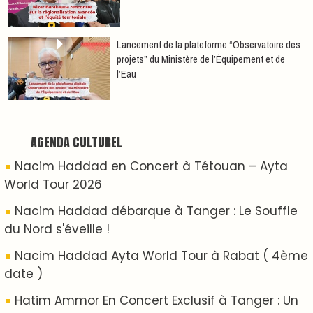
show Live Exceptionnel Cet été !
YASSAR présente son nouveau spectacle
"LAMHAYAB" à Rabat