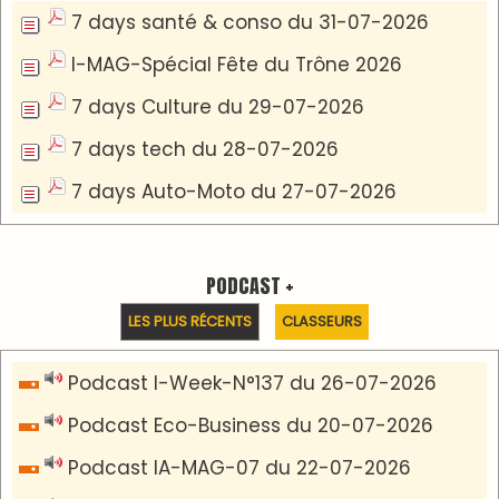
Podcast I-Week N°136-19-07-2026
Podcast I-débats N31 du 18-07-2026
Communiqué de presse
Marrakech : le Musée Yves Saint Laurent fait du
mois d'août un rendez-vous incontournable
pour les cinéphiles et les familles
VIDÉOS & CLIP +
LES PLUS RÉCENTS
CLASSEURS