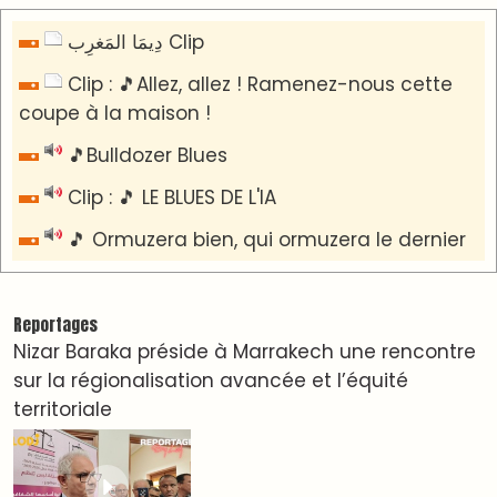
​Lancement de la plateforme “Observatoire des
projets” du Ministère de l’Équipement et de
l’Eau
AGENDA CULTUREL
Nacim Haddad en Concert à Tétouan – Ayta
World Tour 2026
Nacim Haddad débarque à Tanger : Le Souffle
du Nord s'éveille !
Nacim Haddad Ayta World Tour à Rabat ( 4ème
date )
Hatim Ammor En Concert Exclusif à Tanger : Un