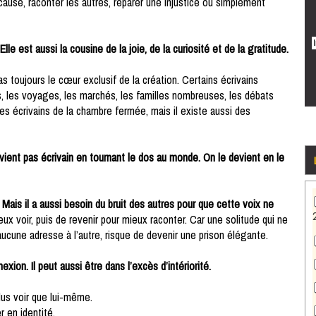
use, raconter les autres, réparer une injustice ou simplement
Elle est aussi la cousine de la joie, de la curiosité et de la gratitude.
as toujours le cœur exclusif de la création. Certains écrivains
ns, les voyages, les marchés, les familles nombreuses, les débats
 des écrivains de la chambre fermée, mais il existe aussi des
evient pas écrivain en tournant le dos au monde. On le devient en le
.
Mais il a aussi besoin du bruit des autres pour que cette voix ne
eux voir, puis de revenir pour mieux raconter. Car une solitude qui ne
cune adresse à l’autre, risque de devenir une prison élégante.
ion. Il peut aussi être dans l’excès d’intériorité.
plus voir que lui-même.
r en identité.