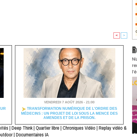
<
>
R
Ni
re
l’
VENDREDI 7 AOÛT 2026 - 21:00
EUR
TRANSFORMATION NUMÉRIQUE DE L'ORDRE DES
MÉDECINS : UN PROJET DE LOI SOUS LA MENCE DES
AMENDES ET DE LA PRISON.
vités
|
Deep Think
|
Quartier libre
|
Chroniques Vidéo
|
Replay vidéo &
outdoor
|
Documentaires IA