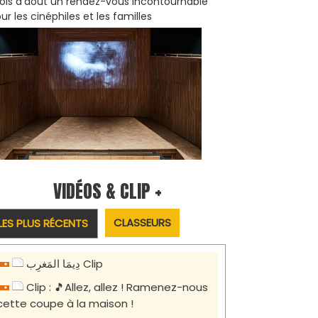
is d'août un rendez-vous incontournable
ur les cinéphiles et les familles
VIDÉOS & CLIP +
CLASSEURS
LES PLUS RÉCENTS
دِيمَا المَغرِب Clip
Clip : 🎵Allez, allez ! Ramenez-nous
cette coupe à la maison !