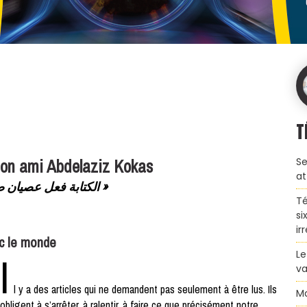
T
on ami Abdelaziz Kokas
Se
at
Après son article : « الكتابة فعل عصيان ضد زمن الاستهلاك السريع »
Té
si
ir
ec le monde
Le
I
va
l y a des articles qui ne demandent pas seulement à être lus. Ils
Ma
obligent à s’arrêter, à ralentir, à faire ce que précisément notre