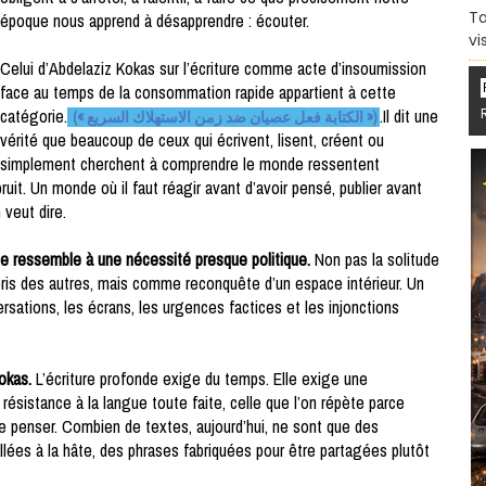
Ta
époque nous apprend à désapprendre : écouter.
vi
Celui d’Abdelaziz Kokas sur l’écriture comme acte d’insoumission
face au temps de la consommation rapide appartient à cette
catégorie.
.Il dit une
(« الكتابة فعل عصيان ضد زمن الاستهلاك السريع »)
vérité que beaucoup de ceux qui écrivent, lisent, créent ou
simplement cherchent à comprendre le monde ressentent
uit. Un monde où il faut réagir avant d’avoir pensé, publier avant
 veut dire.
ude ressemble à une nécessité presque politique.
Non pas la solitude
s des autres, mais comme reconquête d’un espace intérieur. Un
sations, les écrans, les urgences factices et les injonctions
Kokas.
L’écriture profonde exige du temps. Elle exige une
e résistance à la langue toute faite, celle que l’on répète parce
e de penser. Combien de textes, aujourd’hui, ne sont que des
es à la hâte, des phrases fabriquées pour être partagées plutôt