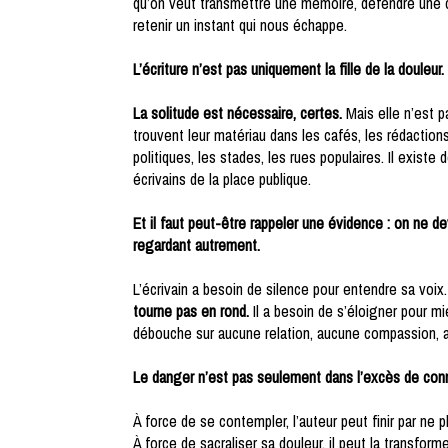
qu’on veut transmettre une mémoire, défendre une ca
retenir un instant qui nous échappe.
L’écriture n’est pas uniquement la fille de la douleur. 
La solitude est nécessaire, certes.
Mais elle n’est p
trouvent leur matériau dans les cafés, les rédactio
politiques, les stades, les rues populaires. Il existe
écrivains de la place publique.
Et il faut peut-être rappeler une évidence : on ne d
regardant autrement.
L’écrivain a besoin de silence pour entendre sa voix
tourne pas en rond.
Il a besoin de s’éloigner pour mi
débouche sur aucune relation, aucune compassion, au
Le danger n’est pas seulement dans l’excès de connex
À force de se contempler, l’auteur peut finir par ne 
À force de sacraliser sa douleur, il peut la transforme