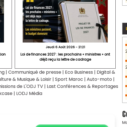
Jeudi 6 Août 2026 - 21:21
tion
Loi de finances 2027 : les prochains « ministres » ont
déjà reçu la lettre de cadrage
ng
|
Communiqué de presse
|
Eco Business
|
Digital &
lture & Musique & Loisir
|
Sport Maroc
|
Auto-moto
|
issions de L'ODJ TV
|
Last Conférences & Reportages
kcase
|
LODJ Média
C
Ma