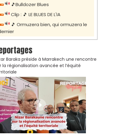
🎵Bulldozer Blues
Clip : 🎵 LE BLUES DE L'IA
🎵 Ormuzera bien, qui ormuzera le
dernier
eportages
zar Baraka préside à Marrakech une rencontre
r la régionalisation avancée et l’équité
rritoriale