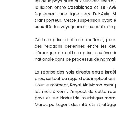
les deux pays, suite aux tensions liées 
la liaison entre
Casablanca
et
Tel-Avi
également une ligne vers Tel-Aviv.
M
transporteur. Cette suspension avait 
sécurité
des voyageurs et au contexte g
Cette reprise, si elle se confirme, po
des relations aériennes entre les de
démarque de cette reprise, soulève d
nationale dans ce processus de normali
La reprise des
vols directs
entre
Israë
près, surtout au regard des implications
Pour le moment,
Royal Air Maroc
n’est 
les mois à venir. L’impact de cette rep
pays et sur l’
industrie touristique mar
Maroc partagent des intérêts stratégiq