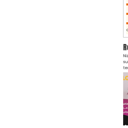
R
Ni
su
te