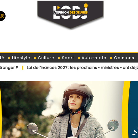
té
Lifestyle
Culture
Sport
Auto-moto
Opinions
 de finances 2027 : les prochains « ministres » ont déjà reçu la lettre 