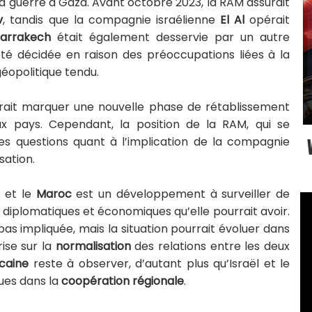
à la guerre à Gaza. Avant octobre 2023, la RAM assurait
v
, tandis que la compagnie israélienne
El Al
opérait
arrakech
était également desservie par un autre
été décidée en raison des préoccupations liées à la
éopolitique tendu.
urrait marquer une nouvelle phase de rétablissement
ux pays. Cependant, la position de la RAM, qui se
es questions quant à l’implication de la compagnie
sation.
l
et le
Maroc
est un développement à surveiller de
 diplomatiques et économiques qu’elle pourrait avoir.
pas impliquée, mais la situation pourrait évoluer dans
rise sur la
normalisation
des relations entre les deux
ocaine
reste à observer, d’autant plus qu’Israël et le
ues dans la
coopération régionale
.