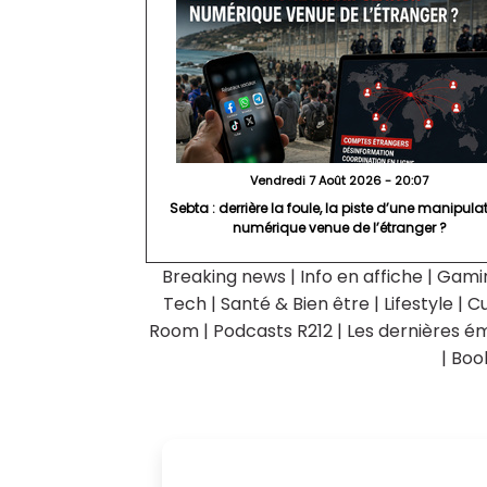
Vendredi 7 Août 2026 - 20:07
Sebta : derrière la foule, la piste d’une manipula
numérique venue de l’étranger ?
Breaking news
|
Info en affiche
|
Gami
Tech
|
Santé & Bien être
|
Lifestyle
|
Cu
Room
|
Podcasts R212
|
Les dernières ém
|
Boo