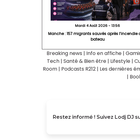
Mardi 4 Août 2026 - 13:56
Manche : 157 migrants sauvés après l’incendie 
bateau
Breaking news
|
Info en affiche
|
Gami
Tech
|
Santé & Bien être
|
Lifestyle
|
Cu
Room
|
Podcasts R212
|
Les dernières ém
|
Boo
Restez informé ! Suivez
Lodj DJ
su