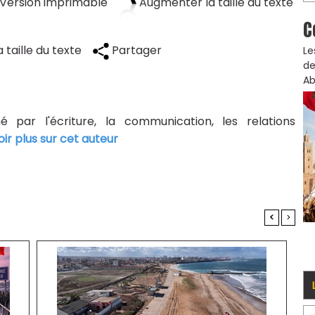
Version imprimable
Augmenter la taille du texte
C
 taille du texte
Partager
Le
de
Ab
né par l'écriture, la communication, les relations
oir plus sur cet auteur
<
>