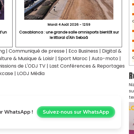
Mardi 4 Août 2026 - 12:59
d’un
Casablanca : une grande salle omnisports bientôt sur
le littoral d'Aïn Sebaâ
ng
|
Communiqué de presse
|
Eco Business
|
Digital &
lture & Musique & Loisir
|
Sport Maroc
|
Auto-moto
|
issions de L'ODJ TV
|
Last Conférences & Reportages
R
kcase
|
LODJ Média
Ni
su
te
r WhatsApp !
Suivez-nous sur WhatsApp