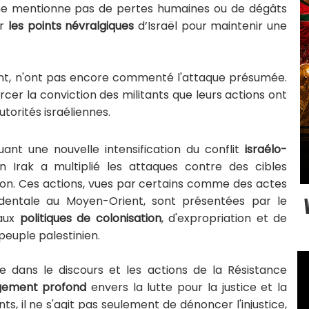
 ne mentionne pas de pertes humaines ou de dégâts
r
les points névralgiques
d’Israël pour maintenir une
ésent, n'ont pas encore commenté l'attaque présumée.
cer la conviction des militants que leurs actions ont
torités israéliennes.
ant une nouvelle intensification du conflit
israélo-
en Irak a multiplié les attaques contre des cibles
gion. Ces actions, vues par certains comme des actes
dentale au Moyen-Orient, sont présentées par le
aux
politiques de colonisation
, d'expropriation et de
peuple palestinien.
ne dans le discours et les actions de la Résistance
ement profond
envers la lutte pour la justice et la
ts, il ne s'agit pas seulement de dénoncer l'injustice,