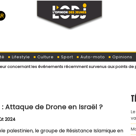
té
Lifestyle
Culture
Sport
Auto-moto
Opinions
ant les événements récemment survenus aux points de passage menant 
T
 : Attaque de Drone en Israël ?
Le
va
ût 2024
Ma
le palestinien, le groupe de Résistance Islamique en