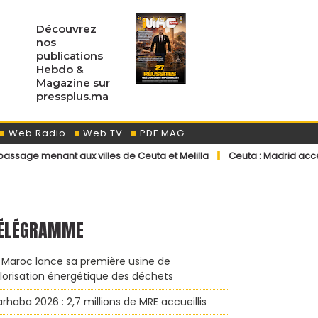
Découvrez
nos
publications
Hebdo &
Magazine sur
pressplus.ma
Web Radio
Web TV
PDF MAG
aux villes de Ceuta et Melilla
Ceuta : Madrid accélère les retour
ÉLÉGRAMME
 Maroc lance sa première usine de
lorisation énergétique des déchets
rhaba 2026 : 2,7 millions de MRE accueillis