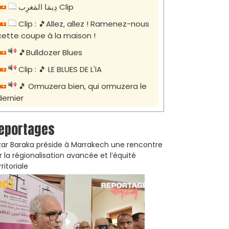
دِيمَا المَغرِب Clip
Clip : 🎵Allez, allez ! Ramenez-nous
cette coupe à la maison !
🎵Bulldozer Blues
Clip : 🎵 LE BLUES DE L'IA
🎵 Ormuzera bien, qui ormuzera le
dernier
eportages
zar Baraka préside à Marrakech une rencontre
r la régionalisation avancée et l’équité
rritoriale