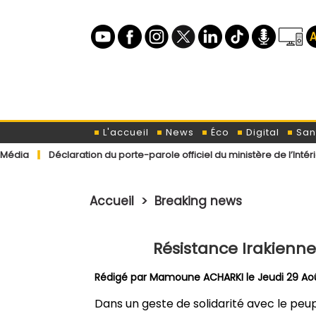
L'accueil
News
Éco
Digital
San
aration du porte-parole officiel du ministère de l’Intérieur concern
Accueil
>
Breaking news
Résistance Irakienne
Rédigé par
Mamoune ACHARKI
le Jeudi 29 Ao
Dans un geste de solidarité avec le peup