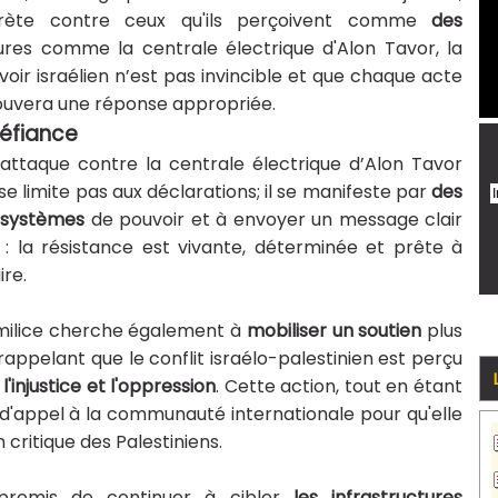
crète contre ceux qu'ils perçoivent comme
des
tures comme la centrale électrique d'Alon Tavor, la
ir israélien n’est pas invincible et que chaque acte
rouvera une réponse appropriée.
défiance
l’attaque contre la centrale électrique d’Alon Tavor
e limite pas aux déclarations; il se manifeste par
des
 systèmes
de pouvoir et à envoyer un message clair
s : la résistance est vivante, déterminée et prête à
ire.
a milice cherche également à
mobiliser un soutien
plus
appelant que le conflit israélo-palestinien est perçu
l'injustice et l'oppression
. Cette action, tout en étant
 d'appel à la communauté internationale pour qu'elle
 critique des Palestiniens.
 promis de continuer à cibler
les infrastructures