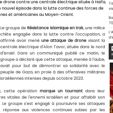
e drone contre une centrale électrique située à Haïfa,
Ta
n nouvel épisode dans la lutte continue des forces de
vi
iennes et américaines au Moyen-Orient.
Ba
70
Le groupe de
Résistance Islamique en Irak
, une milice
L’
chiite engagée dans la lutte contre l'occupation, a
d’
affirmé avoir mené
une attaque de drone
visant la
centrale électrique d'Alon Tavor, située dans le nord
d'Israël. Dans un communiqué publié ce matin, le
groupe a déclaré que cette attaque, menée à l'aube,
avait pour but de démontrer sa solidarité avec le
peuple de Gaza, en proie à des offensives militaires
israéliennes intenses depuis octobre 2023.
ak, cette opération
marque un tournant
dans leur
es vitales de l'ennemi israélien et pour affaiblir son
ns. Le groupe s'est engagé à poursuivre ses attaques
n réponse aux violences continues subies par les