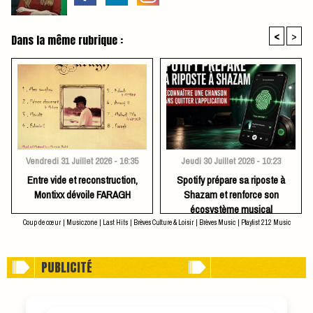
<
>
Dans la même rubrique :
Vendredi 31 Juillet 2026 - 16:35
Jeudi 30 Juillet 2026 - 10:23
Entre vide et reconstruction,
Spotify prépare sa riposte à
Montixx dévoile FARAGH
Shazam et renforce son
écosystème musical
Coup de cœur
|
Musiczone
|
Last Hits
|
Brèves Culture & Loisir
|
Brèves Music
|
Playlist 212 Music
PUBLICITÉ