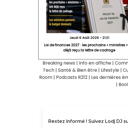
Jeudi 6 Août 2026 - 21:21
Loi de finances 2027 : les prochains « ministres »
déjà reçu la lettre de cadrage
Breaking news
|
Info en affiche
|
Comm
Tech
|
Santé & Bien être
|
Lifestyle
|
Cu
Room
|
Podcasts R212
|
Les dernières ém
|
Boo
Restez informé ! Suivez
Lodj DJ
su