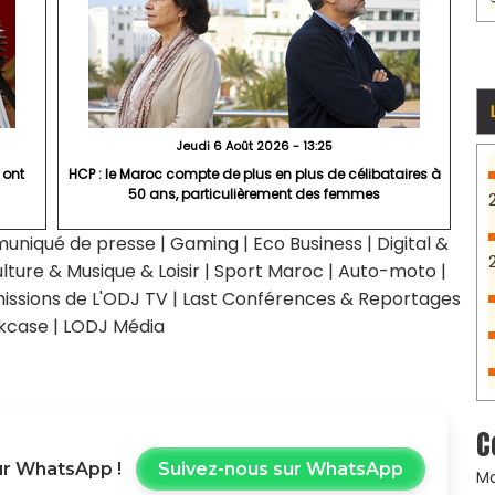
Jeudi 6 Août 2026 - 13:25
 ont
HCP : le Maroc compte de plus en plus de célibataires à
50 ans, particulièrement des femmes
uniqué de presse
|
Gaming
|
Eco Business
|
Digital &
lture & Musique & Loisir
|
Sport Maroc
|
Auto-moto
|
issions de L'ODJ TV
|
Last Conférences & Reportages
kcase
|
LODJ Média
C
r WhatsApp !
Suivez-nous sur WhatsApp
Ma