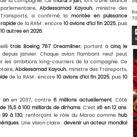
de la compagnie. Ce
mardi 3 juin
, lors d’une séance
vi
parlementaire,
Abdessamad Kayouh
, ministre des
Ba
Transports, a confirmé la
montée en puissance
70
rapide
de la RAM : encore
10 avions d’ici fin 2025
, puis
10 autres en 2026
.
illi
trois Boeing 787 Dreamliner
, portant à
cinq le
depuis janvier. Chaque avion flambant neuf peut
our les ambitions long-courriers de la compagnie. Ce
ntaire,
Abdessamad Kayouh
, ministre des Transports,
ide
de la RAM : encore
10 avions d’ici fin 2025
, puis
10
r an
en 2037, contre
6 millions actuellement
. Côté
 de 15,5 à 100 milliards de dirhams
. C’est
x6 en 12 ans
.
 99 à 130
, renforçant le rôle du Maroc comme
hub
Amériques
. Une vision claire :
devenir un acteur mondial