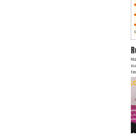
R
Ni
su
te