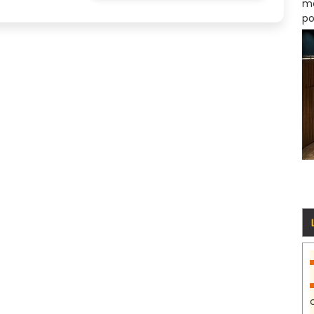
mo
po