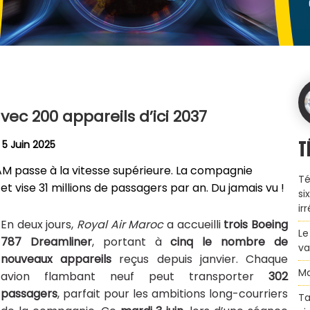
vec 200 appareils d’ici 2037
T
 5 Juin 2025
AM passe à la vitesse supérieure. La compagnie
Té
t vise 31 millions de passagers par an. Du jamais vu !
si
ir
En deux jours,
Royal Air Maroc
a accueilli
trois Boeing
Le
787 Dreamliner
, portant à
cinq le nombre de
va
nouveaux appareils
reçus depuis janvier. Chaque
Ma
avion flambant neuf peut transporter
302
passagers
, parfait pour les ambitions long-courriers
Ta