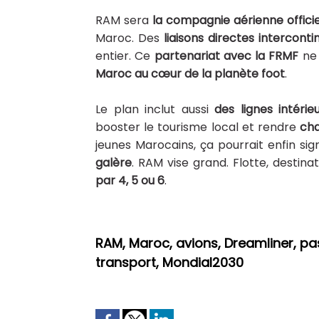
RAM sera
la compagnie aérienne offici
Maroc. Des
liaisons directes interconti
entier. Ce
partenariat avec la FRMF
ne 
Maroc au cœur de la planète foot
.
Le plan inclut aussi
des lignes intéri
booster le tourisme local et rendre
cha
jeunes Marocains, ça pourrait enfin sign
galère
. RAM vise grand. Flotte, destinat
par 4, 5 ou 6
.
RAM, Maroc, avions, Dreamliner, pa
transport, Mondial2030