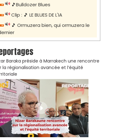
🎵Bulldozer Blues
Clip : 🎵 LE BLUES DE L'IA
🎵 Ormuzera bien, qui ormuzera le
dernier
eportages
zar Baraka préside à Marrakech une rencontre
r la régionalisation avancée et l’équité
rritoriale