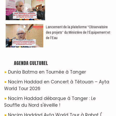
4ème date )
Hatim Ammor En Concert Exclusif à Tanger :
Un show Live Exceptionnel Cet été !
ABOUT US
A propos de L'ODJ