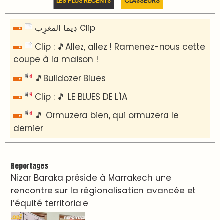
​Lancement de la plateforme “Observatoire
des projets” du Ministère de l’Équipement et
de l’Eau
AGENDA CULTUREL
Dunia Batma en Tournée à Tanger
Nacim Haddad en Concert à Tétouan – Ayta
World Tour 2026
Nacim Haddad débarque à Tanger : Le
Souffle du Nord s'éveille !
Nacim Haddad Ayta World Tour à Rabat (