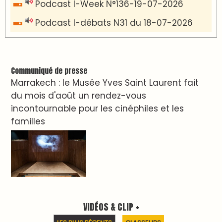
LES PLUS RÉCENTS
CLASSEURS
دِيمَا المَغرِب Clip
Clip : 🎵Allez, allez ! Ramenez-nous cette
coupe à la maison !
🎵Bulldozer Blues
Clip : 🎵 LE BLUES DE L'IA
🎵 Ormuzera bien, qui ormuzera le
dernier
Reportages
Nizar Baraka préside à Marrakech une
rencontre sur la régionalisation avancée et
l’équité territoriale