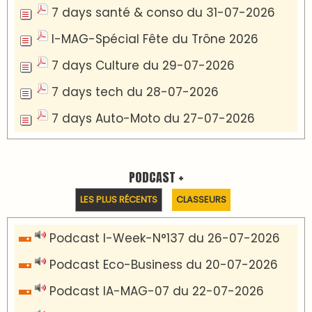
Podcast I-Week N°136-19-07-2026
Podcast I-débats N31 du 18-07-2026
Communiqué de presse
Marrakech : le Musée Yves Saint Laurent fait
du mois d'août un rendez-vous
incontournable pour les cinéphiles et les
familles
VIDÉOS & CLIP +