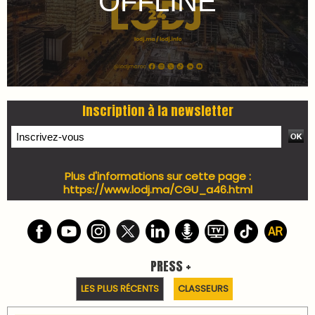
7 days santé & conso du 31-07-2026
I-MAG-Spécial Fête du Trône 2026
7 days Culture du 29-07-2026
7 days tech du 28-07-2026
7 days Auto-Moto du 27-07-2026
PODCAST +
LES PLUS RÉCENTS
CLASSEURS
Podcast I-Week-N°137 du 26-07-2026
Podcast Eco-Business du 20-07-2026
Podcast IA-MAG-07 du 22-07-2026