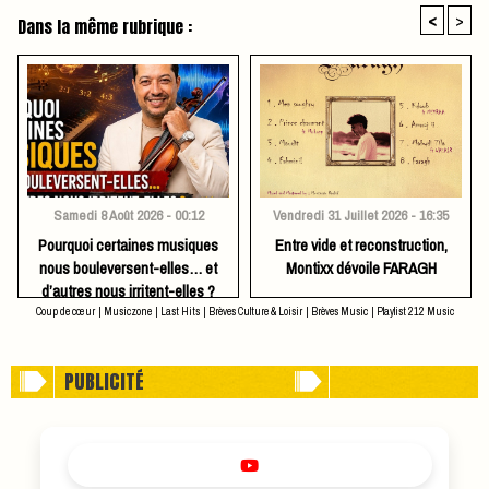
<
>
Dans la même rubrique :
Samedi 8 Août 2026 - 00:12
Vendredi 31 Juillet 2026 - 16:35
Pourquoi certaines musiques
Entre vide et reconstruction,
nous bouleversent-elles… et
Montixx dévoile FARAGH
d’autres nous irritent-elles ?
Coup de cœur
|
Musiczone
|
Last Hits
|
Brèves Culture & Loisir
|
Brèves Music
|
Playlist 212 Music
PUBLICITÉ