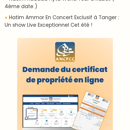
VOS CONTRIBUTIONS
Proposer votre article
LODJ VIDÉO
L'ODJ LIVE TV
LODJ AUDIO
WEB RADIO R212
Copyright © 2022 Groupe de presse Arrissala
Ce site utilise Google Analytics. En continuant à naviguer, vous
nous autorisez à déposer un cookie à des fins de mesure
d'audience
|
Plan du site
Syndication