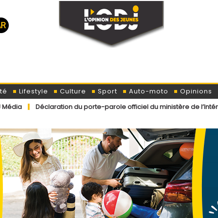
té
Lifestyle
Culture
Sport
Auto-moto
Opinions
ration du porte-parole officiel du ministère de l’Intérieur concern