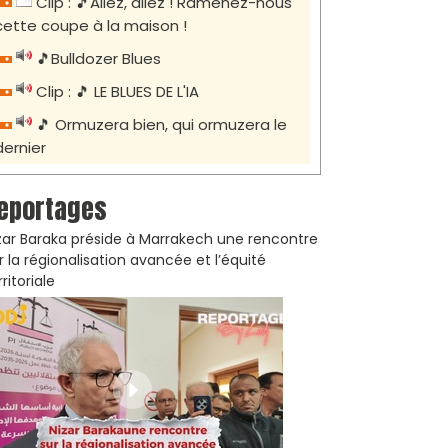
Clip : 🎵Allez, allez ! Ramenez-nous
cette coupe à la maison !
🎵Bulldozer Blues
Clip : 🎵 LE BLUES DE L'IA
🎵 Ormuzera bien, qui ormuzera le
dernier
eportages
zar Baraka préside à Marrakech une rencontre
r la régionalisation avancée et l’équité
rritoriale