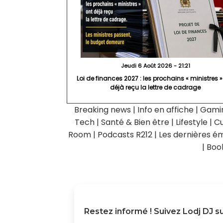
Jeudi 6 Août 2026 - 21:21
Loi de finances 2027 : les prochains « ministres »
déjà reçu la lettre de cadrage
Breaking news
|
Info en affiche
|
Gami
Tech
|
Santé & Bien être
|
Lifestyle
|
Cu
Room
|
Podcasts R212
|
Les dernières ém
|
Boo
Restez informé ! Suivez
Lodj DJ
su