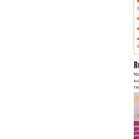
R
Ni
su
te