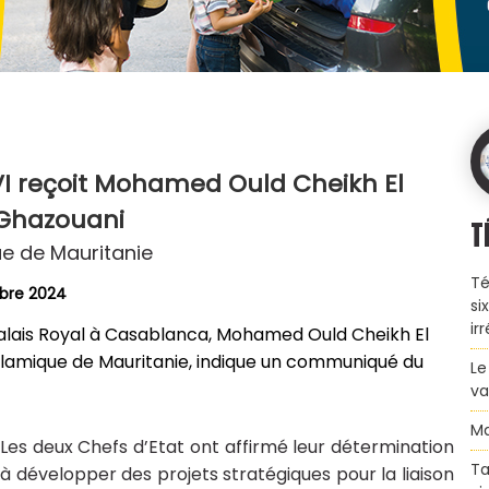
 reçoit Mohamed Ould Cheikh El
Ghazouani
T
ue de Mauritanie
Té
mbre 2024
si
ir
alais Royal à Casablanca, Mohamed Ould Cheikh El
Islamique de Mauritanie, indique un communiqué du
Le
va
Ma
Les deux Chefs d’Etat ont affirmé leur détermination
Ta
à développer des projets stratégiques pour la liaison