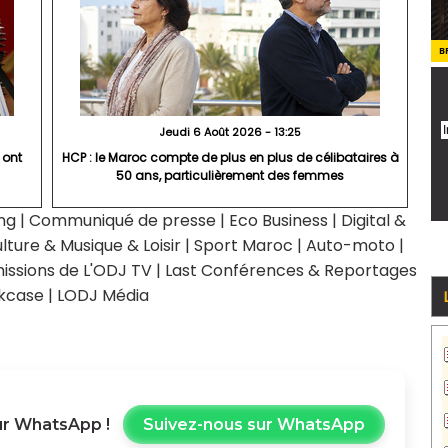
B
Jeudi 6 Août 2026 - 13:25
 ont
HCP : le Maroc compte de plus en plus de célibataires à
50 ans, particulièrement des femmes
ng
|
Communiqué de presse
|
Eco Business
|
Digital &
lture & Musique & Loisir
|
Sport Maroc
|
Auto-moto
|
issions de L'ODJ TV
|
Last Conférences & Reportages
kcase
|
LODJ Média
r WhatsApp !
Suivez-nous sur WhatsApp