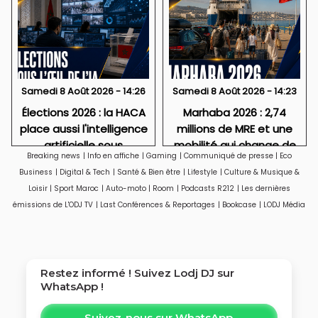
Samedi 8 Août 2026 - 14:26
Samedi 8 Août 2026 - 14:23
Élections 2026 : la HACA
Marhaba 2026 : 2,74
place aussi l'intelligence
millions de MRE et une
artificielle sous
mobilité qui change de
Breaking news
|
Info en affiche
|
Gaming
|
Communiqué de presse
|
Eco
surveillance
visage
Business
|
Digital & Tech
|
Santé & Bien être
|
Lifestyle
|
Culture & Musique &
Loisir
|
Sport Maroc
|
Auto-moto
|
Room
|
Podcasts R212
|
Les dernières
émissions de L'ODJ TV
|
Last Conférences & Reportages
|
Bookcase
|
LODJ Média
Restez informé ! Suivez
Lodj DJ
sur
WhatsApp !
Suivez-nous sur WhatsApp