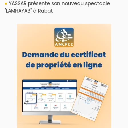
ABOUT US
A propos de L'ODJ
VOS CONTRIBUTIONS
Proposer votre article
LODJ VIDÉO
L'ODJ LIVE TV
LODJ AUDIO
WEB RADIO R212
Copyright © 2022 Groupe de presse Arrissala