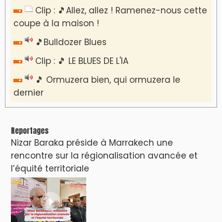
​Lancement de la plateforme “Observatoire
des projets” du Ministère de l’Équipement et
de l’Eau
AGENDA CULTUREL
Nacim Haddad en Concert à Tétouan – Ayta
World Tour 2026
Nacim Haddad débarque à Tanger : Le
Souffle du Nord s'éveille !
Nacim Haddad Ayta World Tour à Rabat (
4ème date )
Hatim Ammor En Concert Exclusif à Tanger :
Un show Live Exceptionnel Cet été !