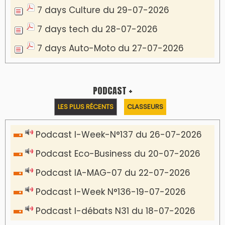
Communiqué de presse
Marrakech : le Musée Yves Saint Laurent fait
du mois d'août un rendez-vous
incontournable pour les cinéphiles et les
familles
VIDÉOS & CLIP +
LES PLUS RÉCENTS
CLASSEURS
دِيمَا المَغرِب Clip