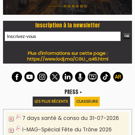
7 days Culture du 29-07-2026
7 days tech du 28-07-2026
7 days Auto-Moto du 27-07-2026
PODCAST +
LES PLUS RÉCENTS
CLASSEURS
Podcast I-Week-N°137 du 26-07-2026
Podcast Eco-Business du 20-07-2026
Podcast IA-MAG-07 du 22-07-2026
Podcast I-Week N°136-19-07-2026
Podcast I-débats N31 du 18-07-2026