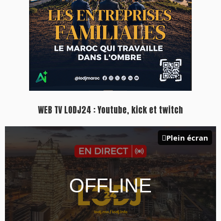
Inscription à la newsletter
Plus d'informations sur cette page :
https://www.lodj.ma/CGU_a46.html
PRESS +
LES PLUS RÉCENTS
CLASSEURS
7 days santé & conso du 31-07-2026
I-MAG-Spécial Fête du Trône 2026