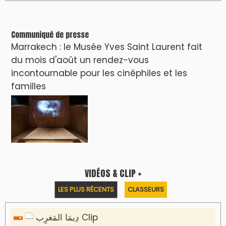
Clip : 🎵Allez, allez ! Ramenez-nous cette
coupe à la maison !
🎵Bulldozer Blues
Clip : 🎵 LE BLUES DE L'IA
🎵 Ormuzera bien, qui ormuzera le
dernier
Reportages
Nizar Baraka préside à Marrakech une
rencontre sur la régionalisation avancée et
l’équité territoriale