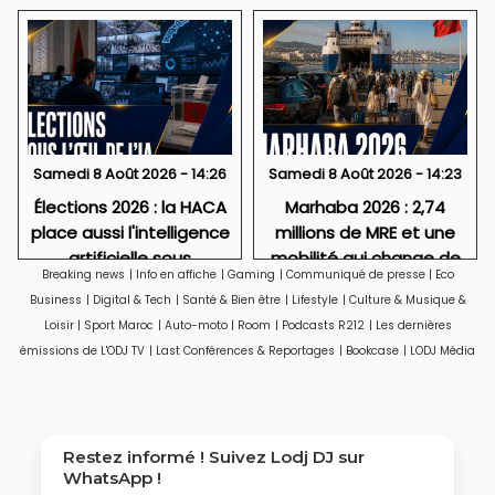
Samedi 8 Août 2026 - 14:26
Samedi 8 Août 2026 - 14:23
Élections 2026 : la HACA
Marhaba 2026 : 2,74
place aussi l'intelligence
millions de MRE et une
artificielle sous
mobilité qui change de
Breaking news
|
Info en affiche
|
Gaming
|
Communiqué de presse
|
Eco
surveillance
visage
Business
|
Digital & Tech
|
Santé & Bien être
|
Lifestyle
|
Culture & Musique &
Loisir
|
Sport Maroc
|
Auto-moto
|
Room
|
Podcasts R212
|
Les dernières
émissions de L'ODJ TV
|
Last Conférences & Reportages
|
Bookcase
|
LODJ Média
Restez informé ! Suivez
Lodj DJ
sur
WhatsApp !