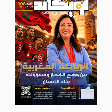
WEB TV LODJ24 : Youtube, kick et twitch
آخر الأخبار
ينة ببطولة العالم لألعاب القوى
​المغرب بين التموقع والاستهداف
Plein écran
BREAKING NEWS
📰 Cloud souverain le projet d
Inscription à la newsletter