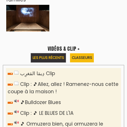
dernier
Reportages
Nizar Baraka préside à Marrakech une
rencontre sur la régionalisation avancée et
l’équité territoriale
​Lancement de la plateforme “Observatoire
des projets” du Ministère de l’Équipement et
de l’Eau
AGENDA CULTUREL