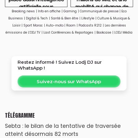
artificielle sous
mobilité qui change de
Breaking news
|
Info en affiche
|
Gaming
|
Communiqué de presse
|
Eco
surveillance
visage
Business
|
Digital & Tech
|
Santé & Bien être
|
Lifestyle
|
Culture & Musique &
Loisir
|
Sport Maroc
|
Auto-moto
|
Room
|
Podcasts R212
|
Les dernières
émissions de L'ODJ TV
|
Last Conférences & Reportages
|
Bookcase
|
LODJ Média
Restez informé ! Suivez
Lodj DJ
sur
WhatsApp !
Suivez-nous sur WhatsApp
TÉLÉGRAMME
Sebta : le bilan de la tentative de traversée
atteint désormais 82 morts