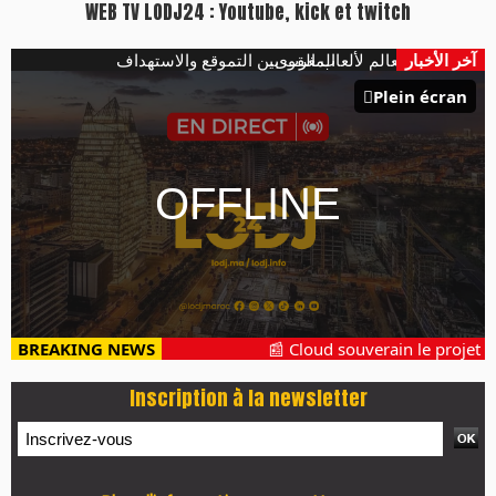
Plus d'informations sur cette page :
https://www.lodj.ma/CGU_a46.html
PRESS +
LES PLUS RÉCENTS
CLASSEURS
7 days santé & conso du 31-07-2026
I-MAG-Spécial Fête du Trône 2026
7 days Culture du 29-07-2026
7 days tech du 28-07-2026
7 days Auto-Moto du 27-07-2026