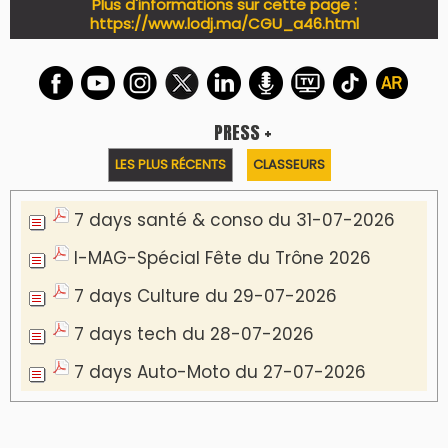
PODCAST +
LES PLUS RÉCENTS
CLASSEURS
Podcast I-Week-N°137 du 26-07-2026
Podcast Eco-Business du 20-07-2026
Podcast IA-MAG-07 du 22-07-2026
Podcast I-Week N°136-19-07-2026
Podcast I-débats N31 du 18-07-2026
Communiqué de presse
Marrakech : le Musée Yves Saint Laurent fait
du mois d'août un rendez-vous
incontournable pour les cinéphiles et les
familles