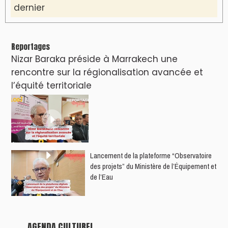
Nacim Haddad débarque à Tanger : Le
Souffle du Nord s'éveille !
Nacim Haddad Ayta World Tour à Rabat (
4ème date )
Hatim Ammor En Concert Exclusif à Tanger :
Un show Live Exceptionnel Cet été !
YASSAR présente son nouveau spectacle
"LAMHAYAB" à Rabat
ROSE ROYAL à Rabat