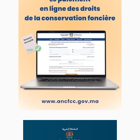
VOS CONTRIBUTIONS
Proposer votre article
LODJ VIDÉO
L'ODJ LIVE TV
LODJ AUDIO
WEB RADIO R212
Copyright © 2022 Groupe de presse Arrissala
Ce site utilise Google Analytics. En continuant à naviguer, vous nous
autorisez à déposer un cookie à des fins de mesure d'audience
|
Plan du site
Syndication