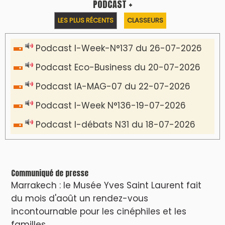
VIDÉOS & CLIP +
LES PLUS RÉCENTS
CLASSEURS
دِيمَا المَغرِب Clip
Clip : 🎵Allez, allez ! Ramenez-nous cette
coupe à la maison !
🎵Bulldozer Blues
Clip : 🎵 LE BLUES DE L'IA
🎵 Ormuzera bien, qui ormuzera le