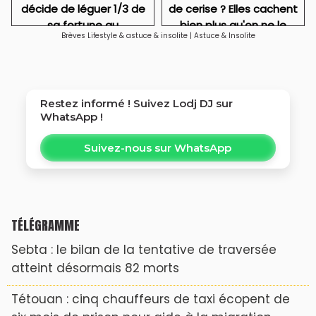
décide de léguer 1/3 de
de cerise ? Elles cachent
sa fortune au
bien plus qu'on ne le
Brèves Lifestyle & astuce & insolite
|
Astuce & Insolite
développement de
croit
l'Afrique
Restez informé ! Suivez
Lodj DJ
sur
WhatsApp !
Suivez-nous sur WhatsApp
TÉLÉGRAMME
Sebta : le bilan de la tentative de traversée
atteint désormais 82 morts
Tétouan : cinq chauffeurs de taxi écopent de