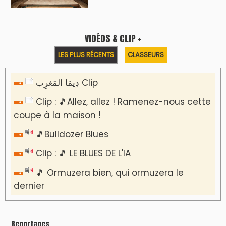
VIDÉOS & CLIP +
LES PLUS RÉCENTS
CLASSEURS
دِيمَا المَغرِب Clip
Clip : 🎵Allez, allez ! Ramenez-nous cette
coupe à la maison !
🎵Bulldozer Blues
Clip : 🎵 LE BLUES DE L'IA
🎵 Ormuzera bien, qui ormuzera le
dernier
Reportages