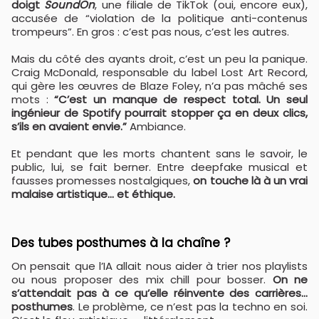
doigt
SoundOn
, une filiale de TikTok (oui, encore eux),
accusée de “violation de la politique anti-contenus
trompeurs”. En gros : c’est pas nous, c’est les autres.
Mais du côté des ayants droit, c’est un peu la panique.
Craig McDonald, responsable du label Lost Art Record,
qui gère les œuvres de Blaze Foley, n’a pas mâché ses
mots :
“C’est un manque de respect total. Un seul
ingénieur de Spotify pourrait stopper ça en deux clics,
s’ils en avaient envie.”
Ambiance.
Et pendant que les morts chantent sans le savoir, le
public, lui, se fait berner. Entre deepfake musical et
fausses promesses nostalgiques,
on touche là à un vrai
malaise artistique… et éthique.
Des tubes posthumes à la chaîne ?
On pensait que l’IA allait nous aider à trier nos playlists
ou nous proposer des mix chill pour bosser.
On ne
s’attendait pas à ce qu’elle réinvente des carrières…
posthumes
. Le problème, ce n’est pas la techno en soi.