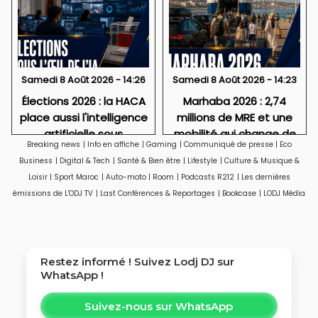
Samedi 8 Août 2026 - 14:26
Samedi 8 Août 2026 - 14:23
Élections 2026 : la HACA
Marhaba 2026 : 2,74
place aussi l'intelligence
millions de MRE et une
artificielle sous
mobilité qui change de
Breaking news
|
Info en affiche
|
Gaming
|
Communiqué de presse
|
Eco
surveillance
visage
Business
|
Digital & Tech
|
Santé & Bien être
|
Lifestyle
|
Culture & Musique &
Loisir
|
Sport Maroc
|
Auto-moto
|
Room
|
Podcasts R212
|
Les dernières
émissions de L'ODJ TV
|
Last Conférences & Reportages
|
Bookcase
|
LODJ Média
Restez informé ! Suivez
Lodj DJ
sur
WhatsApp !
Suivez-nous sur WhatsApp