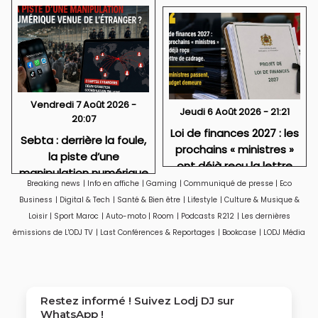
Vendredi 7 Août 2026 -
Jeudi 6 Août 2026 - 21:21
20:07
Loi de finances 2027 : les
Sebta : derrière la foule,
prochains « ministres »
la piste d’une
ont déjà reçu la lettre
manipulation numérique
de cadrage
Breaking news
|
Info en affiche
|
Gaming
|
Communiqué de presse
|
Eco
venue de l’étranger ?
Business
|
Digital & Tech
|
Santé & Bien être
|
Lifestyle
|
Culture & Musique &
Loisir
|
Sport Maroc
|
Auto-moto
|
Room
|
Podcasts R212
|
Les dernières
émissions de L'ODJ TV
|
Last Conférences & Reportages
|
Bookcase
|
LODJ Média
Restez informé ! Suivez
Lodj DJ
sur
WhatsApp !