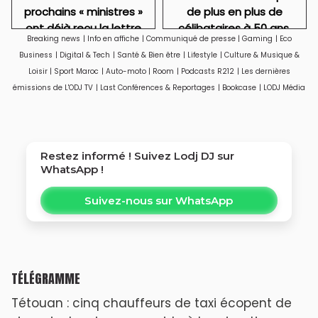
prochains « ministres »
de plus en plus de
ont déjà reçu la lettre
célibataires à 50 ans,
Breaking news
|
Info en affiche
|
Communiqué de presse
|
Gaming
|
Eco
de cadrage
particulièrement des
Business
|
Digital & Tech
|
Santé & Bien être
|
Lifestyle
|
Culture & Musique &
femmes
Loisir
|
Sport Maroc
|
Auto-moto
|
Room
|
Podcasts R212
|
Les dernières
émissions de L'ODJ TV
|
Last Conférences & Reportages
|
Bookcase
|
LODJ Média
Restez informé ! Suivez
Lodj DJ
sur
WhatsApp !
Suivez-nous sur WhatsApp
TÉLÉGRAMME
Tétouan : cinq chauffeurs de taxi écopent de