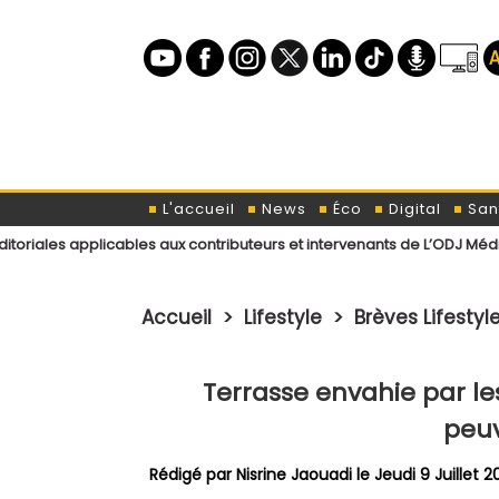
L'accueil
News
Éco
Digital
San
applicables aux contributeurs et intervenants de L’ODJ Média
Déclar
Accueil
>
Lifestyle
>
Brèves Lifestyl
Terrasse envahie par le
peuv
Rédigé par
Nisrine Jaouadi
le Jeudi 9 Juillet 