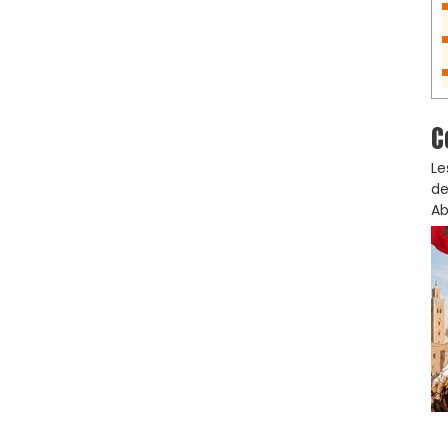
C
Le
de
Ab