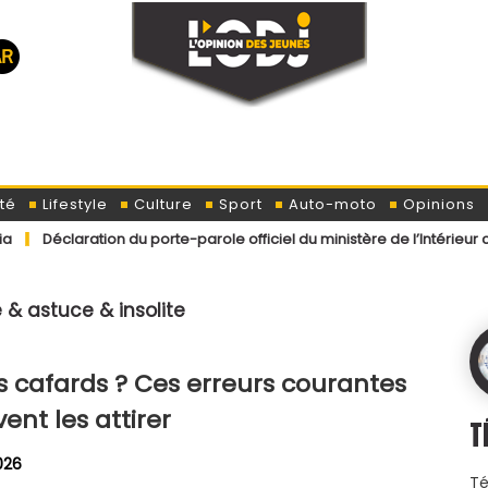
té
Lifestyle
Culture
Sport
Auto-moto
Opinions
ation du porte-parole officiel du ministère de l’Intérieur concernan
e & astuce & insolite
s cafards ? Ces erreurs courantes
ent les attirer
T
2026
Té