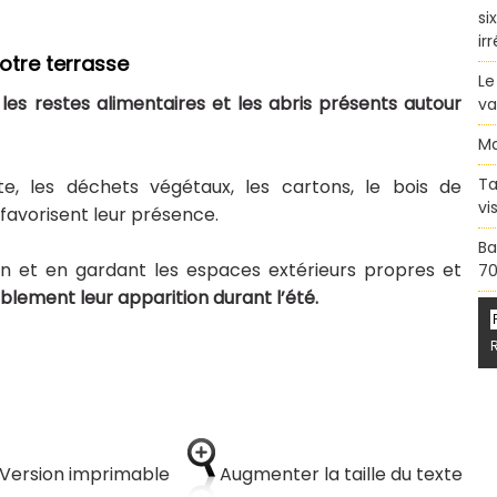
si
ir
otre terrasse
Le
,
les restes alimentaires et les abris présents autour
va
Ma
Ta
, les déchets végétaux, les cartons, le bois de
vi
avorisent leur présence.
Ba
on et en gardant les espaces extérieurs propres et
70
ablement leur apparition durant l’été.
Version imprimable
Augmenter la taille du texte