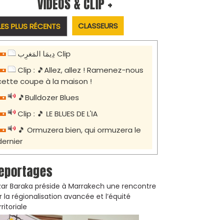
VIDÉOS & CLIP +
CLASSEURS
LES PLUS RÉCENTS
دِيمَا المَغرِب Clip
Clip : 🎵Allez, allez ! Ramenez-nous
cette coupe à la maison !
🎵Bulldozer Blues
Clip : 🎵 LE BLUES DE L'IA
🎵 Ormuzera bien, qui ormuzera le
dernier
eportages
zar Baraka préside à Marrakech une rencontre
r la régionalisation avancée et l’équité
rritoriale