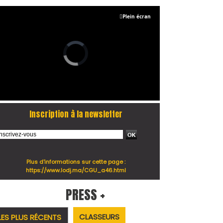
Plein écran
Inscription à la newsletter
Plus d'informations sur cette page :
https://www.lodj.ma/CGU_a46.html
PRESS +
CLASSEURS
LES PLUS RÉCENTS