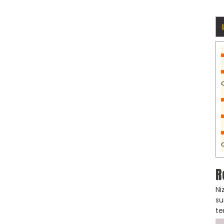
R
Ni
su
te