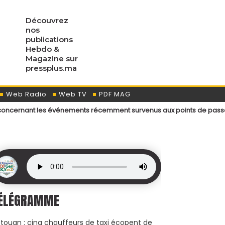
Découvrez
nos
publications
Hebdo &
Magazine sur
pressplus.ma
Web Radio
Web TV
PDF MAG
t les événements récemment survenus aux points de passage menant au
ÉLÉGRAMME
touan : cinq chauffeurs de taxi écopent de