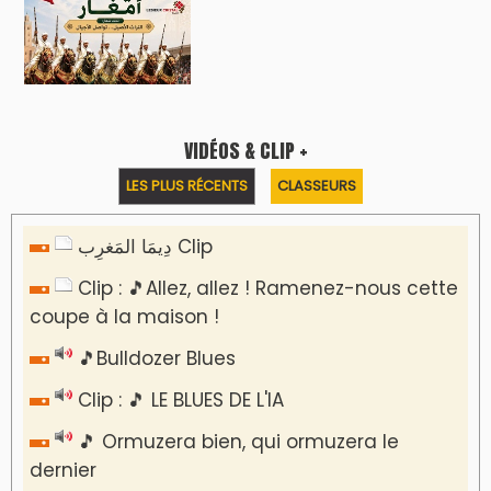
VIDÉOS & CLIP +
LES PLUS RÉCENTS
CLASSEURS
دِيمَا المَغرِب Clip
Clip : 🎵Allez, allez ! Ramenez-nous cette
coupe à la maison !
🎵Bulldozer Blues
Clip : 🎵 LE BLUES DE L'IA
🎵 Ormuzera bien, qui ormuzera le
dernier