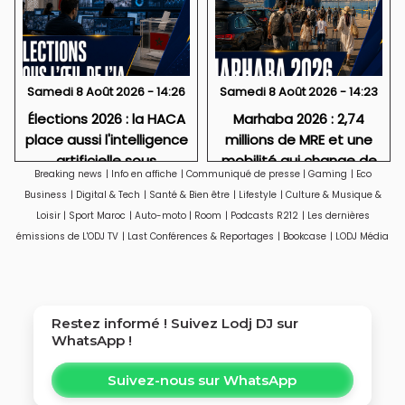
Samedi 8 Août 2026 - 14:26
Samedi 8 Août 2026 - 14:23
Élections 2026 : la HACA
Marhaba 2026 : 2,74
place aussi l'intelligence
millions de MRE et une
artificielle sous
mobilité qui change de
Breaking news
|
Info en affiche
|
Communiqué de presse
|
Gaming
|
Eco
surveillance
visage
Business
|
Digital & Tech
|
Santé & Bien être
|
Lifestyle
|
Culture & Musique &
Loisir
|
Sport Maroc
|
Auto-moto
|
Room
|
Podcasts R212
|
Les dernières
émissions de L'ODJ TV
|
Last Conférences & Reportages
|
Bookcase
|
LODJ Média
Restez informé ! Suivez
Lodj DJ
sur
WhatsApp !
Suivez-nous sur WhatsApp