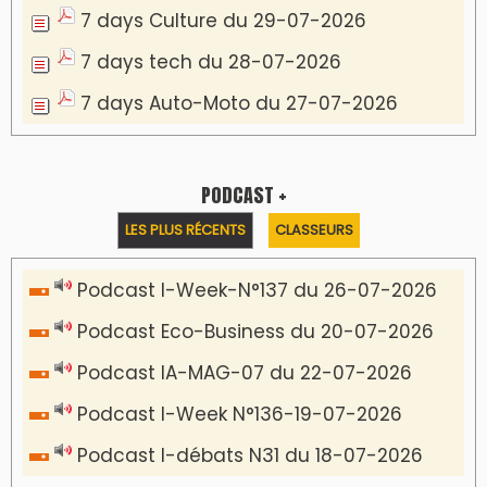
Communiqué de presse
Marrakech : le Musée Yves Saint Laurent fait
du mois d'août un rendez-vous
incontournable pour les cinéphiles et les
familles
VIDÉOS & CLIP +
LES PLUS RÉCENTS
CLASSEURS
دِيمَا المَغرِب Clip