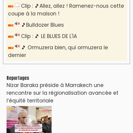
​Lancement de la plateforme “Observatoire
des projets” du Ministère de l’Équipement et
de l’Eau
AGENDA CULTUREL
Dunia Batma en Tournée à Tanger
Nacim Haddad en Concert à Tétouan – Ayta
World Tour 2026
Nacim Haddad débarque à Tanger : Le
Souffle du Nord s'éveille !
Nacim Haddad Ayta World Tour à Rabat (
4ème date )
Hatim Ammor En Concert Exclusif à Tanger :