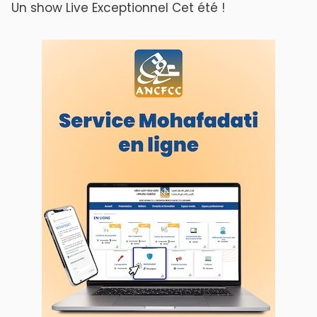
ABOUT US
A propos de L'ODJ
VOS CONTRIBUTIONS
Proposer votre article
LODJ VIDÉO
L'ODJ LIVE TV
LODJ AUDIO
WEB RADIO R212
Copyright © 2022 Groupe de presse Arrissala
Ce site utilise Google Analytics. En continuant à naviguer, vous nous
autorisez à déposer un cookie à des fins de mesure d'audience