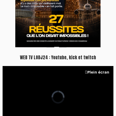
Inscription à la newsletter
Plus d'informations sur cette page :
https://www.lodj.ma/CGU_a46.html
PRESS +
LES PLUS RÉCENTS
CLASSEURS
7 days santé & conso du 31-07-2026
I-MAG-Spécial Fête du Trône 2026