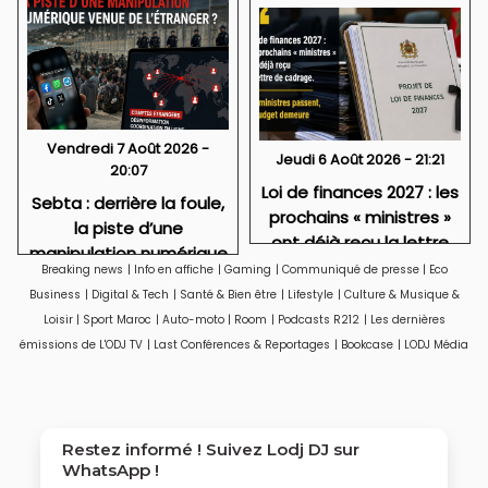
Vendredi 7 Août 2026 -
Jeudi 6 Août 2026 - 21:21
20:07
Loi de finances 2027 : les
Sebta : derrière la foule,
prochains « ministres »
la piste d’une
ont déjà reçu la lettre
manipulation numérique
de cadrage
Breaking news
|
Info en affiche
|
Gaming
|
Communiqué de presse
|
Eco
venue de l’étranger ?
Business
|
Digital & Tech
|
Santé & Bien être
|
Lifestyle
|
Culture & Musique &
Loisir
|
Sport Maroc
|
Auto-moto
|
Room
|
Podcasts R212
|
Les dernières
émissions de L'ODJ TV
|
Last Conférences & Reportages
|
Bookcase
|
LODJ Média
Restez informé ! Suivez
Lodj DJ
sur
WhatsApp !