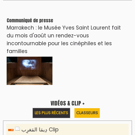
Clip : 🎵Allez, allez ! Ramenez-nous cette
coupe à la maison !
🎵Bulldozer Blues
Clip : 🎵 LE BLUES DE L'IA
🎵 Ormuzera bien, qui ormuzera le
dernier
Reportages
Nizar Baraka préside à Marrakech une
rencontre sur la régionalisation avancée et
l’équité territoriale