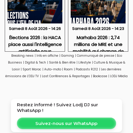
Samedi 8 Août 2026 - 14:26
Samedi 8 Août 2026 - 14:23
Élections 2026 : la HACA
Marhaba 2026 : 2,74
place aussi l'intelligence
millions de MRE et une
artificielle sous
mobilité qui change de
Breaking news
|
Info en affiche
|
Gaming
|
Communiqué de presse
|
Eco
surveillance
visage
Business
|
Digital & Tech
|
Santé & Bien être
|
Lifestyle
|
Culture & Musique &
Loisir
|
Sport Maroc
|
Auto-moto
|
Room
|
Podcasts R212
|
Les dernières
émissions de L'ODJ TV
|
Last Conférences & Reportages
|
Bookcase
|
LODJ Média
Restez informé ! Suivez
Lodj DJ
sur
WhatsApp !
Suivez-nous sur WhatsApp