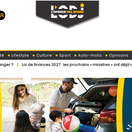
té
Lifestyle
Culture
Sport
Auto-moto
Opinions
 de finances 2027 : les prochains « ministres » ont déjà reçu la lettre 