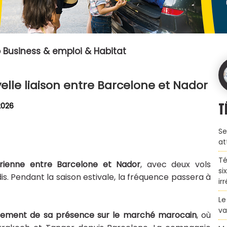
 Business & emploi & Habitat
lle liaison entre Barcelone et Nador
T
 2026
Se
at
Té
aérienne entre Barcelone et
Nador
, avec deux vols
si
. Pendant la saison estivale, la fréquence passera à
ir
Le
va
orcement de sa présence sur le marché marocain
, où