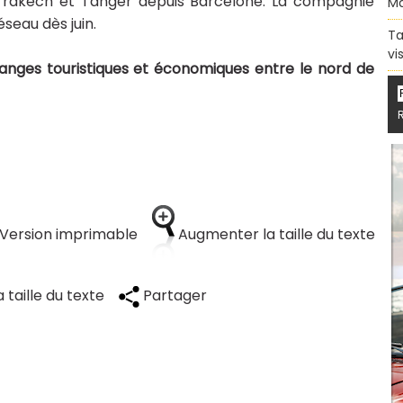
Marrakech et Tanger depuis Barcelone. La compagnie
Ma
éseau dès juin.
Ta
vi
hanges touristiques et économiques entre le nord de
Version imprimable
Augmenter la taille du texte
 taille du texte
Partager