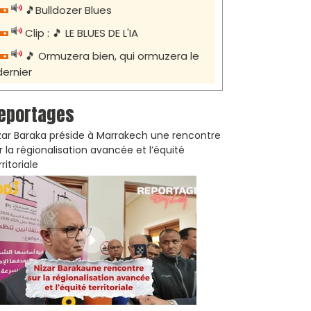
🎵Bulldozer Blues
Clip : 🎵 LE BLUES DE L'IA
🎵 Ormuzera bien, qui ormuzera le
dernier
eportages
zar Baraka préside à Marrakech une rencontre
r la régionalisation avancée et l’équité
rritoriale