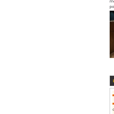
mo
po