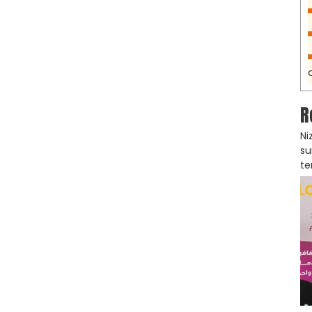
R
Ni
su
te