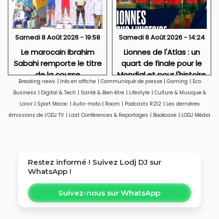
Samedi 8 Août 2026 - 19:58
Samedi 8 Août 2026 - 14:24
Le marocain Ibrahim
Lionnes de l'Atlas : un
Sabahi remporte le titre
quart de finale pour le
de la course
Mondial et pour l'histoire
Breaking news
|
Info en affiche
|
Communiqué de presse
|
Gaming
|
Eco
internationale « Chantal
Business
|
Digital & Tech
|
Santé & Bien être
|
Lifestyle
|
Culture & Musique &
Biya » de VTT au
Loisir
|
Sport Maroc
|
Auto-moto
|
Room
|
Podcasts R212
|
Les dernières
Cameroun
émissions de L'ODJ TV
|
Last Conférences & Reportages
|
Bookcase
|
LODJ Média
Restez informé ! Suivez
Lodj DJ
sur
WhatsApp !
Suivez-nous sur WhatsApp