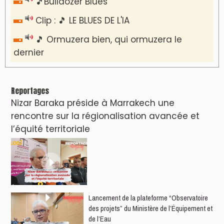
Marrakech : le Musée Yves Saint Laurent fait
du mois d'août un rendez-vous
incontournable pour les cinéphiles et les
familles
VIDÉOS & CLIP +
LES PLUS RÉCENTS
CLASSEURS
دِيمَا المَغرِب Clip
Clip : 🎵Allez, allez ! Ramenez-nous cette
coupe à la maison !