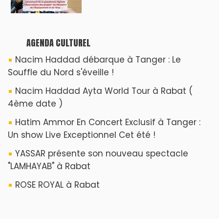
🎵Bulldozer Blues
Clip : 🎵 LE BLUES DE L'IA
🎵 Ormuzera bien, qui ormuzera le
dernier
Reportages
Nizar Baraka préside à Marrakech une
rencontre sur la régionalisation avancée et
l’équité territoriale
​Lancement de la plateforme “Observatoire
des projets” du Ministère de l’Équipement et
de l’Eau