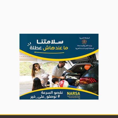
AGENDA CULTUREL
Nacim Haddad débarque à Tanger : Le
Souffle du Nord s'éveille !
Nacim Haddad Ayta World Tour à Rabat (
4ème date )
Hatim Ammor En Concert Exclusif à Tanger :
Un show Live Exceptionnel Cet été !
YASSAR présente son nouveau spectacle
"LAMHAYAB" à Rabat
ROSE ROYAL à Rabat