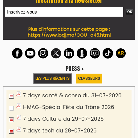
WEB TV LODJ24 : Youtube, kick et twitch
Plein écran