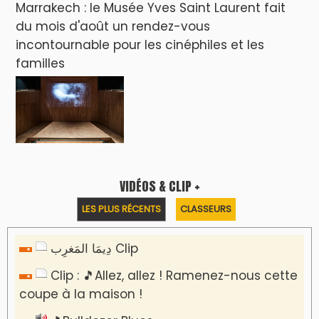
7 days Auto-Moto du 27-07-2026
PODCAST +
LES PLUS RÉCENTS
CLASSEURS
Podcast I-Week-N°137 du 26-07-2026
Podcast Eco-Business du 20-07-2026
Podcast IA-MAG-07 du 22-07-2026
Podcast I-Week N°136-19-07-2026
Podcast I-débats N31 du 18-07-2026
Communiqué de presse