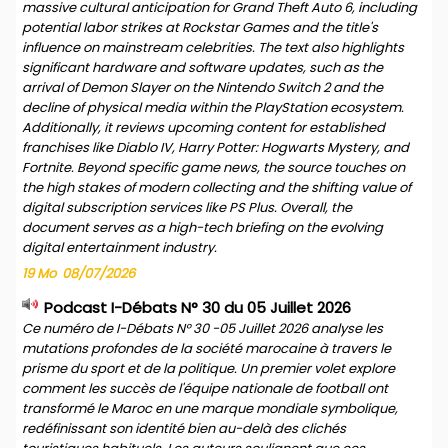
massive cultural anticipation for Grand Theft Auto 6, including
potential labor strikes at Rockstar Games and the title's
influence on mainstream celebrities. The text also highlights
significant hardware and software updates, such as the
arrival of Demon Slayer on the Nintendo Switch 2 and the
decline of physical media within the PlayStation ecosystem.
Additionally, it reviews upcoming content for established
franchises like Diablo IV, Harry Potter: Hogwarts Mystery, and
Fortnite. Beyond specific game news, the source touches on
the high stakes of modern collecting and the shifting value of
digital subscription services like PS Plus. Overall, the
document serves as a high-tech briefing on the evolving
digital entertainment industry.
19 Mo
08/07/2026
Podcast I-Débats N° 30 du 05 Juillet 2026
Ce numéro de I-Débats N° 30 -05 Juillet 2026 analyse les
mutations profondes de la société marocaine à travers le
prisme du sport et de la politique. Un premier volet explore
comment les succès de l'équipe nationale de football ont
transformé le Maroc en une marque mondiale symbolique,
redéfinissant son identité bien au-delà des clichés