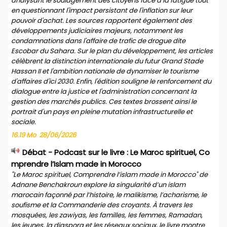
analysant le soulagement des citoyens face à la fatigue tout
en questionnant l'impact persistant de l'inflation sur leur
pouvoir d'achat. Les sources rapportent également des
développements judiciaires majeurs, notamment les
condamnations dans l'affaire de trafic de drogue dite
Escobar du Sahara. Sur le plan du développement, les articles
célèbrent la distinction internationale du futur Grand Stade
Hassan II et l'ambition nationale de dynamiser le tourisme
d'affaires d'ici 2030. Enfin, l'édition souligne le renforcement du
dialogue entre la justice et l'administration concernant la
gestion des marchés publics. Ces textes brossent ainsi le
portrait d'un pays en pleine mutation infrastructurelle et
sociale.
16.19 Mo
28/06/2026
Débat - Podcast sur le livre : Le Maroc spirituel, Co
mprendre l’Islam made in Morocco
"Le Maroc spirituel, Comprendre l’islam made in Morocco" de
Adnane Benchakroun explore la singularité d’un islam
marocain façonné par l’histoire, le malikisme, l’acharisme, le
soufisme et la Commanderie des croyants. À travers les
mosquées, les zawiyas, les familles, les femmes, Ramadan,
les jeunes, la diaspora et les réseaux sociaux, le livre montre