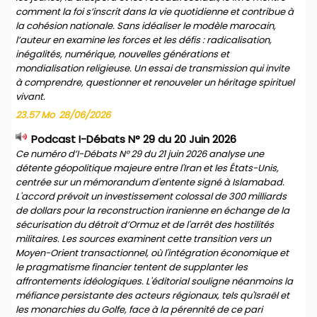
comment la foi s’inscrit dans la vie quotidienne et contribue à
la cohésion nationale. Sans idéaliser le modèle marocain,
l’auteur en examine les forces et les défis : radicalisation,
inégalités, numérique, nouvelles générations et
mondialisation religieuse. Un essai de transmission qui invite
à comprendre, questionner et renouveler un héritage spirituel
vivant.
23.57 Mo
28/06/2026
Podcast I-Débats N° 29 du 20 Juin 2026
Ce numéro d’I-Débats N° 29 du 21 juin 2026 analyse une
détente géopolitique majeure entre l'Iran et les États-Unis,
centrée sur un mémorandum d'entente signé à Islamabad.
L'accord prévoit un investissement colossal de 300 milliards
de dollars pour la reconstruction iranienne en échange de la
sécurisation du détroit d’Ormuz et de l'arrêt des hostilités
militaires. Les sources examinent cette transition vers un
Moyen-Orient transactionnel, où l'intégration économique et
le pragmatisme financier tentent de supplanter les
affrontements idéologiques. L'éditorial souligne néanmoins la
méfiance persistante des acteurs régionaux, tels qu'Israël et
les monarchies du Golfe, face à la pérennité de ce pari