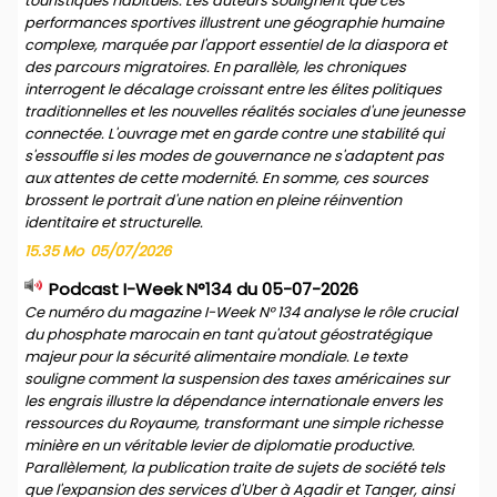
touristiques habituels. Les auteurs soulignent que ces
performances sportives illustrent une géographie humaine
complexe, marquée par l'apport essentiel de la diaspora et
des parcours migratoires. En parallèle, les chroniques
interrogent le décalage croissant entre les élites politiques
traditionnelles et les nouvelles réalités sociales d'une jeunesse
connectée. L'ouvrage met en garde contre une stabilité qui
s'essouffle si les modes de gouvernance ne s'adaptent pas
aux attentes de cette modernité. En somme, ces sources
brossent le portrait d'une nation en pleine réinvention
identitaire et structurelle.
15.35 Mo
05/07/2026
Podcast I-Week N°134 du 05-07-2026
Ce numéro du magazine I-Week N° 134 analyse le rôle crucial
du phosphate marocain en tant qu'atout géostratégique
majeur pour la sécurité alimentaire mondiale. Le texte
souligne comment la suspension des taxes américaines sur
les engrais illustre la dépendance internationale envers les
ressources du Royaume, transformant une simple richesse
minière en un véritable levier de diplomatie productive.
Parallèlement, la publication traite de sujets de société tels
que l'expansion des services d'Uber à Agadir et Tanger, ainsi