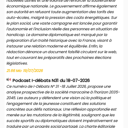
nouvelles usines et une volonté de renforcer la souveraineté
économique nationale. Le gouvernement affirme également
son autorité en refusant toute augmentation des tarifs des
auto-écoles, malgré la pression des coûts énergétiques. Sur
le plan social, une vaste campagne est lancée pour garantir
l'autonomie et l'inclusion réelle des personnes en situation de
handicap. Le domaine diplomatique est marqué par la
préparation d'un traité historique avec la France, visant à
instaurer une relation moderne et équilibrée. Enfin, la
rédaction dénonce un document falsifié circulant sur le web,
tout en couvrant les préparatifs des prochaines élections
législatives.
21.66 Mo
19/07/2026
Podcast I-débats N31 du 18-07-2026
Ce numéro de I-Débats N° 31 -18 Juillet 2026, propose une
analyse prospective de la société marocaine à l'horizon 2035-
2045. Les auteurs y défendent une vision où la politique et
l'engagement de la jeunesse constituent des solutions
concrètes aux défis nationaux. Une réflexion approfondie est
menée sur les mutations de la légitimité, soulignant que les
succès sportifs ou diplomatiques doivent impérativement se
traduire par un progrès social partagé. La charte éditoriale