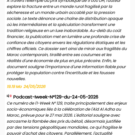
À travers l'exemple du prix symbolique de 5 000 DH, l'auteur
explore la fracture entre un monde rural fragilisé par la
sécheresse et un monde urbain accablé par la pression
sociale. Le texte dénonce une chaîne de distribution opaque
où les intermédiaires et la spéculation transforment une
tradition religieuse en un luxe inabordable. Au-delà du coût
financier, la publication met en lumière une profonde crise de
confiance des citoyens envers les régulations étatiques et les
chiffres officiels. Ce dossier sert ainsi de miroir aux fragilités du
Maroc contemporain, tiraillé entre ses coutumes et les
réalités d'une économie de plus en plus précaire. Enfin, le
document souligne l'importance d'une information fiable pour
protéger la population contre l'incertitude et les fausses
nouvelles.
19.19 Mo
24/05/2026
Podcast-Iweek-N°129-du-24-05-2026
Ce numéro de l'I-Week N° 129, traite principalement des enjeux
socio-économiques liés à la célébration de l'Aïd Al Adha au
Maroc, prévue pour le 27 mai 2026. L'éditorial souligne avec
sarcasme la flambée des prix du bétail, désormais justifiée
par des tensions géopolitiques mondiales, ce qui fragilise le
pouvoir d'achat des citoyens. Parallèlement, l'actualité