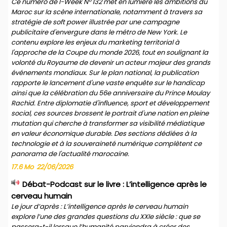
Ce numéro de I-Week N° 132 met en lumière les ambitions du
Maroc sur la scène internationale, notamment à travers sa
stratégie de soft power illustrée par une campagne
publicitaire d'envergure dans le métro de New York. Le
contenu explore les enjeux du marketing territorial à
l'approche de la Coupe du monde 2026, tout en soulignant la
volonté du Royaume de devenir un acteur majeur des grands
événements mondiaux. Sur le plan national, la publication
rapporte le lancement d'une vaste enquête sur le handicap
ainsi que la célébration du 56e anniversaire du Prince Moulay
Rachid. Entre diplomatie d'influence, sport et développement
social, ces sources brossent le portrait d'une nation en pleine
mutation qui cherche à transformer sa visibilité médiatique
en valeur économique durable. Des sections dédiées à la
technologie et à la souveraineté numérique complètent ce
panorama de l'actualité marocaine.
17.6 Mo
22/06/2026
Débat-Podcast sur le livre : L’intelligence après le
cerveau humain
Le jour d’après : L’intelligence après le cerveau humain
explore l’une des grandes questions du XXIe siècle : que se
passera-t-il lorsque l’humanité parviendra à créer des