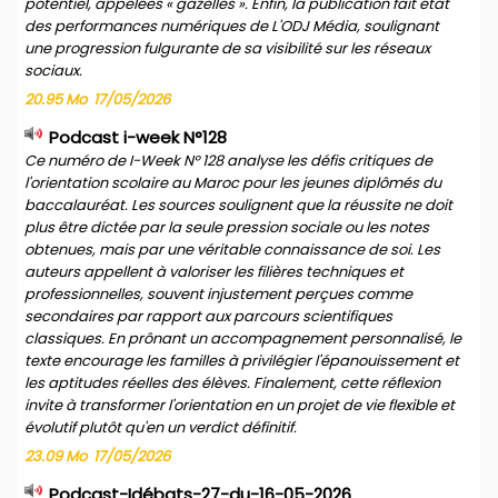
potentiel, appelées « gazelles ». Enfin, la publication fait état
des performances numériques de L'ODJ Média, soulignant
une progression fulgurante de sa visibilité sur les réseaux
sociaux.
20.95 Mo
17/05/2026
Podcast i-week N°128
Ce numéro de I-Week N° 128 analyse les défis critiques de
l'orientation scolaire au Maroc pour les jeunes diplômés du
baccalauréat. Les sources soulignent que la réussite ne doit
plus être dictée par la seule pression sociale ou les notes
obtenues, mais par une véritable connaissance de soi. Les
auteurs appellent à valoriser les filières techniques et
professionnelles, souvent injustement perçues comme
secondaires par rapport aux parcours scientifiques
classiques. En prônant un accompagnement personnalisé, le
texte encourage les familles à privilégier l'épanouissement et
les aptitudes réelles des élèves. Finalement, cette réflexion
invite à transformer l'orientation en un projet de vie flexible et
évolutif plutôt qu'en un verdict définitif.
23.09 Mo
17/05/2026
Podcast-Idébats-27-du-16-05-2026