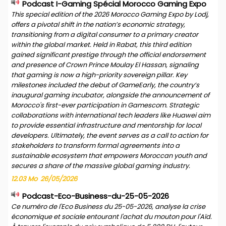
Podcast I-Gaming Spécial Morocco Gaming Expo
This special edition of the 2026 Morocco Gaming Expo by Lodj,
offers a pivotal shift in the nation’s economic strategy,
transitioning from a digital consumer to a primary creator
within the global market. Held in Rabat, this third edition
gained significant prestige through the official endorsement
and presence of Crown Prince Moulay El Hassan, signaling
that gaming is now a high-priority sovereign pillar. Key
milestones included the debut of GameEarly, the country’s
inaugural gaming incubator, alongside the announcement of
Morocco's first-ever participation in Gamescom. Strategic
collaborations with international tech leaders like Huawei aim
to provide essential infrastructure and mentorship for local
developers. Ultimately, the event serves as a call to action for
stakeholders to transform formal agreements into a
sustainable ecosystem that empowers Moroccan youth and
secures a share of the massive global gaming industry.
12.03 Mo
26/05/2026
Podcast-Eco-Business-du-25-05-2026
Ce numéro de l'Eco Business du 25-05-2026, analyse la crise
économique et sociale entourant l'achat du mouton pour l'Aïd.