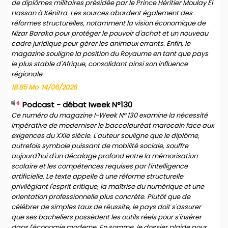
de diplômes militaires présidée par le Prince Héritier Moulay El
Hassan à Kénitra. Les sources abordent également des
réformes structurelles, notamment la vision économique de
Nizar Baraka pour protéger le pouvoir d'achat et un nouveau
cadre juridique pour gérer les animaux errants. Enfin, le
magazine souligne la position du Royaume en tant que pays
le plus stable d'Afrique, consolidant ainsi son influence
régionale.
18.85 Mo
14/06/2026
Podcast - débat Iweek N°130
Ce numéro du magazine I-Week N° 130 examine la nécessité
impérative de moderniser le baccalauréat marocain face aux
exigences du XXIe siècle. L'auteur souligne que le diplôme,
autrefois symbole puissant de mobilité sociale, souffre
aujourd'hui d'un décalage profond entre la mémorisation
scolaire et les compétences requises par l'intelligence
artificielle. Le texte appelle à une réforme structurelle
privilégiant l'esprit critique, la maîtrise du numérique et une
orientation professionnelle plus concrète. Plutôt que de
célébrer de simples taux de réussite, le pays doit s'assurer
que ses bacheliers possèdent les outils réels pour s'insérer
dans l'économie moderne. En somme, le dossier plaide pour