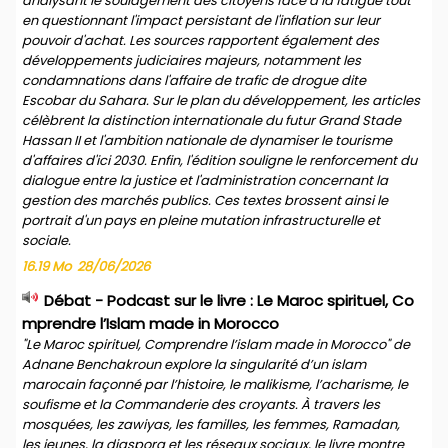
analysant le soulagement des citoyens face à la fatigue tout
en questionnant l'impact persistant de l'inflation sur leur
pouvoir d'achat. Les sources rapportent également des
développements judiciaires majeurs, notamment les
condamnations dans l'affaire de trafic de drogue dite
Escobar du Sahara. Sur le plan du développement, les articles
célèbrent la distinction internationale du futur Grand Stade
Hassan II et l'ambition nationale de dynamiser le tourisme
d'affaires d'ici 2030. Enfin, l'édition souligne le renforcement du
dialogue entre la justice et l'administration concernant la
gestion des marchés publics. Ces textes brossent ainsi le
portrait d'un pays en pleine mutation infrastructurelle et
sociale.
16.19 Mo
28/06/2026
Débat - Podcast sur le livre : Le Maroc spirituel, Co
mprendre l’Islam made in Morocco
"Le Maroc spirituel, Comprendre l’islam made in Morocco" de
Adnane Benchakroun explore la singularité d’un islam
marocain façonné par l’histoire, le malikisme, l’acharisme, le
soufisme et la Commanderie des croyants. À travers les
mosquées, les zawiyas, les familles, les femmes, Ramadan,
les jeunes, la diaspora et les réseaux sociaux, le livre montre