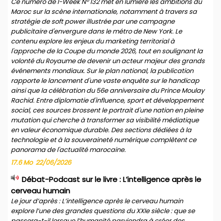
Ce numéro de I-Week N° 132 met en lumière les ambitions du
Maroc sur la scène internationale, notamment à travers sa
stratégie de soft power illustrée par une campagne
publicitaire d'envergure dans le métro de New York. Le
contenu explore les enjeux du marketing territorial à
l'approche de la Coupe du monde 2026, tout en soulignant la
volonté du Royaume de devenir un acteur majeur des grands
événements mondiaux. Sur le plan national, la publication
rapporte le lancement d'une vaste enquête sur le handicap
ainsi que la célébration du 56e anniversaire du Prince Moulay
Rachid. Entre diplomatie d'influence, sport et développement
social, ces sources brossent le portrait d'une nation en pleine
mutation qui cherche à transformer sa visibilité médiatique
en valeur économique durable. Des sections dédiées à la
technologie et à la souveraineté numérique complètent ce
panorama de l'actualité marocaine.
17.6 Mo
22/06/2026
Débat-Podcast sur le livre : L’intelligence après le
cerveau humain
Le jour d’après : L’intelligence après le cerveau humain
explore l’une des grandes questions du XXIe siècle : que se
passera-t-il lorsque l’humanité parviendra à créer des