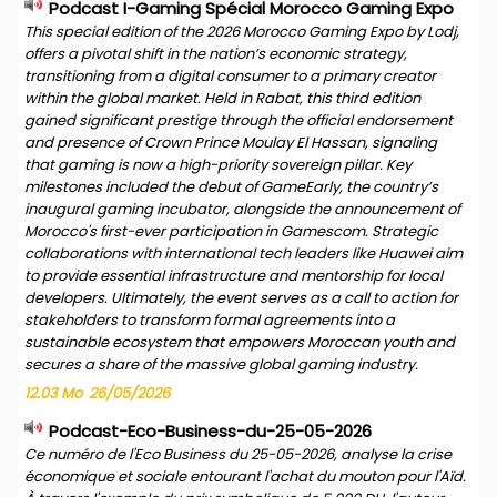
Podcast I-Gaming Spécial Morocco Gaming Expo
This special edition of the 2026 Morocco Gaming Expo by Lodj,
offers a pivotal shift in the nation’s economic strategy,
transitioning from a digital consumer to a primary creator
within the global market. Held in Rabat, this third edition
gained significant prestige through the official endorsement
and presence of Crown Prince Moulay El Hassan, signaling
that gaming is now a high-priority sovereign pillar. Key
milestones included the debut of GameEarly, the country’s
inaugural gaming incubator, alongside the announcement of
Morocco's first-ever participation in Gamescom. Strategic
collaborations with international tech leaders like Huawei aim
to provide essential infrastructure and mentorship for local
developers. Ultimately, the event serves as a call to action for
stakeholders to transform formal agreements into a
sustainable ecosystem that empowers Moroccan youth and
secures a share of the massive global gaming industry.
12.03 Mo
26/05/2026
Podcast-Eco-Business-du-25-05-2026
Ce numéro de l'Eco Business du 25-05-2026, analyse la crise
économique et sociale entourant l'achat du mouton pour l'Aïd.