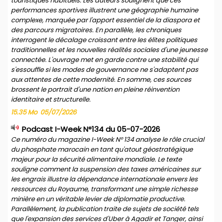
touristiques habituels. Les auteurs soulignent que ces
performances sportives illustrent une géographie humaine
complexe, marquée par l'apport essentiel de la diaspora et
des parcours migratoires. En parallèle, les chroniques
interrogent le décalage croissant entre les élites politiques
traditionnelles et les nouvelles réalités sociales d'une jeunesse
connectée. L'ouvrage met en garde contre une stabilité qui
s'essouffle si les modes de gouvernance ne s'adaptent pas
aux attentes de cette modernité. En somme, ces sources
brossent le portrait d'une nation en pleine réinvention
identitaire et structurelle.
15.35 Mo
05/07/2026
Podcast I-Week N°134 du 05-07-2026
Ce numéro du magazine I-Week N° 134 analyse le rôle crucial
du phosphate marocain en tant qu'atout géostratégique
majeur pour la sécurité alimentaire mondiale. Le texte
souligne comment la suspension des taxes américaines sur
les engrais illustre la dépendance internationale envers les
ressources du Royaume, transformant une simple richesse
minière en un véritable levier de diplomatie productive.
Parallèlement, la publication traite de sujets de société tels
que l'expansion des services d'Uber à Agadir et Tanger, ainsi