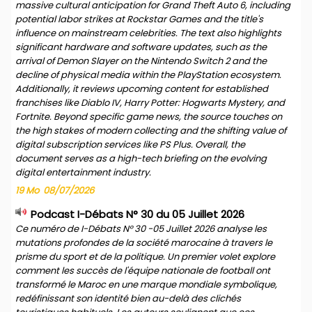
massive cultural anticipation for Grand Theft Auto 6, including
potential labor strikes at Rockstar Games and the title's
influence on mainstream celebrities. The text also highlights
significant hardware and software updates, such as the
arrival of Demon Slayer on the Nintendo Switch 2 and the
decline of physical media within the PlayStation ecosystem.
Additionally, it reviews upcoming content for established
franchises like Diablo IV, Harry Potter: Hogwarts Mystery, and
Fortnite. Beyond specific game news, the source touches on
the high stakes of modern collecting and the shifting value of
digital subscription services like PS Plus. Overall, the
document serves as a high-tech briefing on the evolving
digital entertainment industry.
19 Mo
08/07/2026
Podcast I-Débats N° 30 du 05 Juillet 2026
Ce numéro de I-Débats N° 30 -05 Juillet 2026 analyse les
mutations profondes de la société marocaine à travers le
prisme du sport et de la politique. Un premier volet explore
comment les succès de l'équipe nationale de football ont
transformé le Maroc en une marque mondiale symbolique,
redéfinissant son identité bien au-delà des clichés