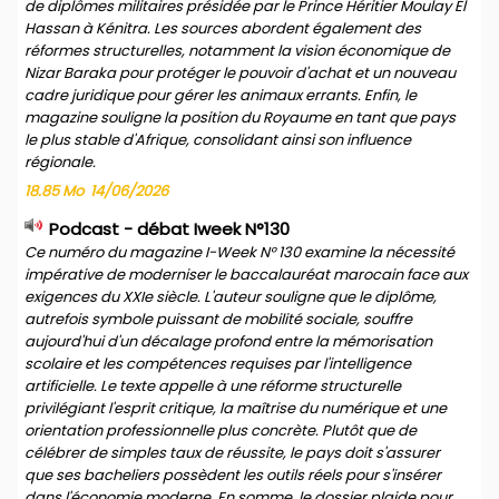
de diplômes militaires présidée par le Prince Héritier Moulay El
Hassan à Kénitra. Les sources abordent également des
réformes structurelles, notamment la vision économique de
Nizar Baraka pour protéger le pouvoir d'achat et un nouveau
cadre juridique pour gérer les animaux errants. Enfin, le
magazine souligne la position du Royaume en tant que pays
le plus stable d'Afrique, consolidant ainsi son influence
régionale.
18.85 Mo
14/06/2026
Podcast - débat Iweek N°130
Ce numéro du magazine I-Week N° 130 examine la nécessité
impérative de moderniser le baccalauréat marocain face aux
exigences du XXIe siècle. L'auteur souligne que le diplôme,
autrefois symbole puissant de mobilité sociale, souffre
aujourd'hui d'un décalage profond entre la mémorisation
scolaire et les compétences requises par l'intelligence
artificielle. Le texte appelle à une réforme structurelle
privilégiant l'esprit critique, la maîtrise du numérique et une
orientation professionnelle plus concrète. Plutôt que de
célébrer de simples taux de réussite, le pays doit s'assurer
que ses bacheliers possèdent les outils réels pour s'insérer
dans l'économie moderne. En somme, le dossier plaide pour