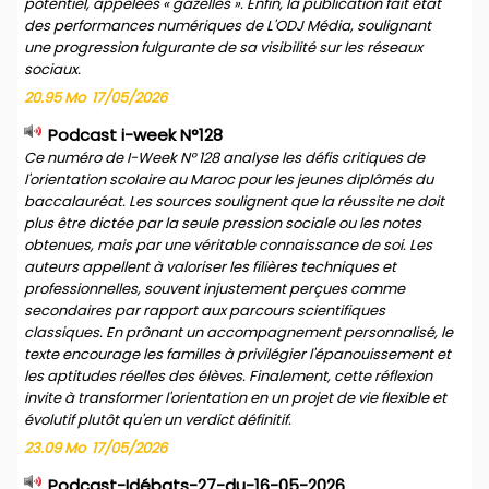
potentiel, appelées « gazelles ». Enfin, la publication fait état
des performances numériques de L'ODJ Média, soulignant
une progression fulgurante de sa visibilité sur les réseaux
sociaux.
20.95 Mo
17/05/2026
Podcast i-week N°128
Ce numéro de I-Week N° 128 analyse les défis critiques de
l'orientation scolaire au Maroc pour les jeunes diplômés du
baccalauréat. Les sources soulignent que la réussite ne doit
plus être dictée par la seule pression sociale ou les notes
obtenues, mais par une véritable connaissance de soi. Les
auteurs appellent à valoriser les filières techniques et
professionnelles, souvent injustement perçues comme
secondaires par rapport aux parcours scientifiques
classiques. En prônant un accompagnement personnalisé, le
texte encourage les familles à privilégier l'épanouissement et
les aptitudes réelles des élèves. Finalement, cette réflexion
invite à transformer l'orientation en un projet de vie flexible et
évolutif plutôt qu'en un verdict définitif.
23.09 Mo
17/05/2026
Podcast-Idébats-27-du-16-05-2026