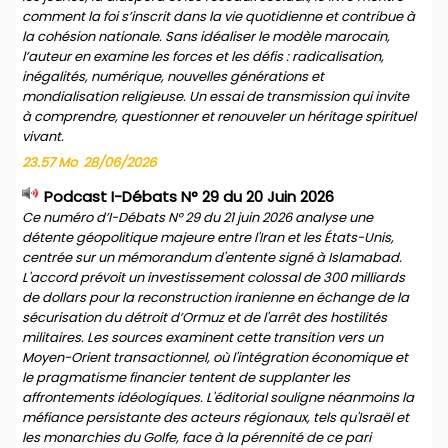
comment la foi s’inscrit dans la vie quotidienne et contribue à
la cohésion nationale. Sans idéaliser le modèle marocain,
l’auteur en examine les forces et les défis : radicalisation,
inégalités, numérique, nouvelles générations et
mondialisation religieuse. Un essai de transmission qui invite
à comprendre, questionner et renouveler un héritage spirituel
vivant.
23.57 Mo
28/06/2026
Podcast I-Débats N° 29 du 20 Juin 2026
Ce numéro d’I-Débats N° 29 du 21 juin 2026 analyse une
détente géopolitique majeure entre l'Iran et les États-Unis,
centrée sur un mémorandum d'entente signé à Islamabad.
L'accord prévoit un investissement colossal de 300 milliards
de dollars pour la reconstruction iranienne en échange de la
sécurisation du détroit d’Ormuz et de l'arrêt des hostilités
militaires. Les sources examinent cette transition vers un
Moyen-Orient transactionnel, où l'intégration économique et
le pragmatisme financier tentent de supplanter les
affrontements idéologiques. L'éditorial souligne néanmoins la
méfiance persistante des acteurs régionaux, tels qu'Israël et
les monarchies du Golfe, face à la pérennité de ce pari