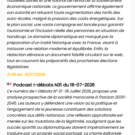
nouvelles usines et une volonté de renforcer la souveraineté
économique nationale. Le gouvernement affirme également
son autorité en refusant toute augmentation des tarifs des
auto-écoles, malgré la pression des coûts énergétiques. Sur
le plan social, une vaste campagne est lancée pour garantir
l'autonomie et l'inclusion réelle des personnes en situation de
handicap. Le domaine diplomatique est marqué par la
préparation d'un traité historique avec la France, visant à
instaurer une relation moderne et équilibrée. Enfin, la
rédaction dénonce un document falsifié circulant sur le web,
tout en couvrant les préparatifs des prochaines élections
législatives.
21.66 Mo
19/07/2026
Podcast I-débats N31 du 18-07-2026
Ce numéro de I-Débats N° 31 -18 Juillet 2026, propose une
analyse prospective de la société marocaine à l'horizon 2035-
2045. Les auteurs y défendent une vision où la politique et
l'engagement de la jeunesse constituent des solutions
concrètes aux défis nationaux. Une réflexion approfondie est
menée sur les mutations de la légitimité, soulignant que les
succès sportifs ou diplomatiques doivent impérativement se
traduire par un progrès social partagé. La charte éditoriale