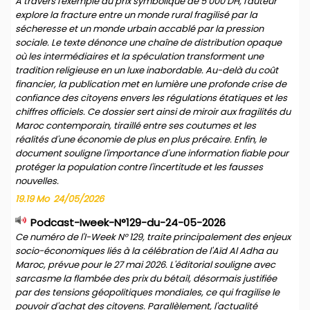
À travers l'exemple du prix symbolique de 5 000 DH, l'auteur
explore la fracture entre un monde rural fragilisé par la
sécheresse et un monde urbain accablé par la pression
sociale. Le texte dénonce une chaîne de distribution opaque
où les intermédiaires et la spéculation transforment une
tradition religieuse en un luxe inabordable. Au-delà du coût
financier, la publication met en lumière une profonde crise de
confiance des citoyens envers les régulations étatiques et les
chiffres officiels. Ce dossier sert ainsi de miroir aux fragilités du
Maroc contemporain, tiraillé entre ses coutumes et les
réalités d'une économie de plus en plus précaire. Enfin, le
document souligne l'importance d'une information fiable pour
protéger la population contre l'incertitude et les fausses
nouvelles.
19.19 Mo
24/05/2026
Podcast-Iweek-N°129-du-24-05-2026
Ce numéro de l'I-Week N° 129, traite principalement des enjeux
socio-économiques liés à la célébration de l'Aïd Al Adha au
Maroc, prévue pour le 27 mai 2026. L'éditorial souligne avec
sarcasme la flambée des prix du bétail, désormais justifiée
par des tensions géopolitiques mondiales, ce qui fragilise le
pouvoir d'achat des citoyens. Parallèlement, l'actualité