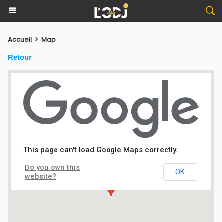
Accueil
>
Map
Retour
Nuit Cherkaouia à Rabat
This page can't load Google Maps correctly.
Do you own this
Zenith - RABAT
OK
website?