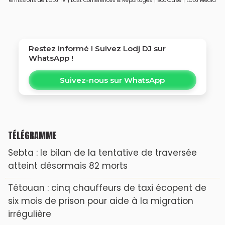
émissions de L'ODJ TV
|
Last Conférences & Reportages
|
Bookcase
|
LODJ Média
Restez informé ! Suivez
Lodj DJ
sur
WhatsApp !
Suivez-nous sur WhatsApp
TÉLÉGRAMME
Sebta : le bilan de la tentative de traversée
atteint désormais 82 morts
Tétouan : cinq chauffeurs de taxi écopent de
six mois de prison pour aide à la migration
irrégulière