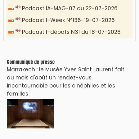
VIDÉOS & CLIP +
LES PLUS RÉCENTS
CLASSEURS
دِيمَا المَغرِب Clip
Clip : 🎵Allez, allez ! Ramenez-nous cette
coupe à la maison !
🎵Bulldozer Blues
Clip : 🎵 LE BLUES DE L'IA
🎵 Ormuzera bien, qui ormuzera le
dernier
Reportages
Nizar Baraka préside à Marrakech une
rencontre sur la régionalisation avancée et