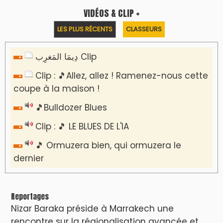
l’équité territoriale
​Lancement de la plateforme “Observatoire
des projets” du Ministère de l’Équipement et
de l’Eau
AGENDA CULTUREL
Dunia Batma en Tournée à Tanger
Nacim Haddad en Concert à Tétouan – Ayta
World Tour 2026
Nacim Haddad débarque à Tanger : Le