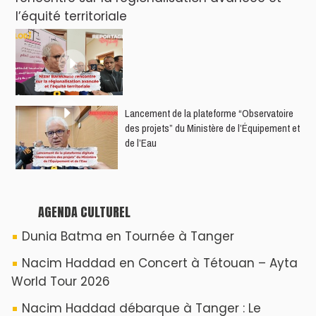
Souffle du Nord s'éveille !
Nacim Haddad Ayta World Tour à Rabat (
4ème date )
Hatim Ammor En Concert Exclusif à Tanger :
Un show Live Exceptionnel Cet été !