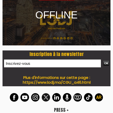
LES PLUS RÉCENTS
CLASSEURS
7 days santé & conso du 31-07-2026
I-MAG-Spécial Fête du Trône 2026
7 days Culture du 29-07-2026
7 days tech du 28-07-2026
7 days Auto-Moto du 27-07-2026
PODCAST +
LES PLUS RÉCENTS
CLASSEURS
Podcast I-Week-N°137 du 26-07-2026
Podcast Eco-Business du 20-07-2026