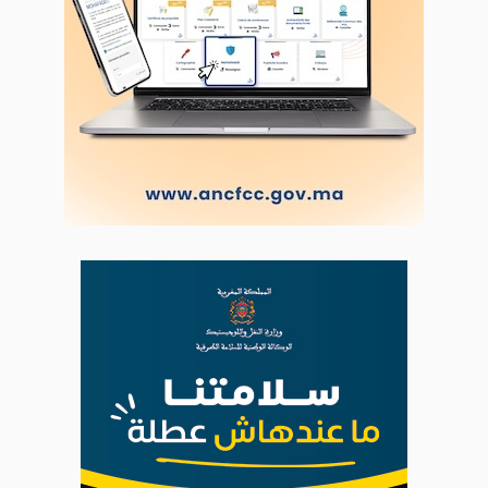
LODJ AUDIO
WEB RADIO R212
Copyright © 2022 Groupe de presse Arrissala
Ce site utilise Google Analytics. En continuant à naviguer, vous nous
autorisez à déposer un cookie à des fins de mesure d'audience
|
Plan du site
Syndication