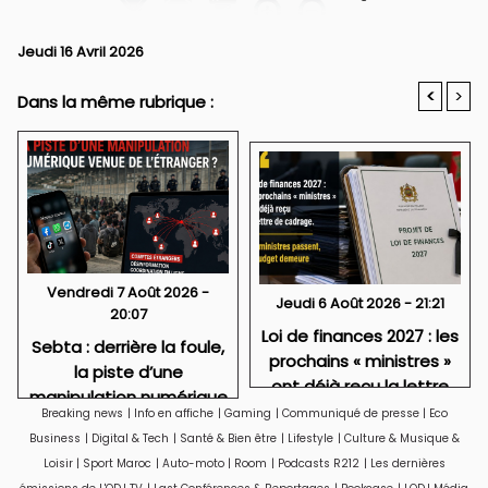
Jeudi 16 Avril 2026
<
>
Dans la même rubrique :
Vendredi 7 Août 2026 -
Jeudi 6 Août 2026 - 21:21
20:07
Loi de finances 2027 : les
Sebta : derrière la foule,
prochains « ministres »
la piste d’une
ont déjà reçu la lettre
manipulation numérique
de cadrage
Breaking news
|
Info en affiche
|
Gaming
|
Communiqué de presse
|
Eco
venue de l’étranger ?
Business
|
Digital & Tech
|
Santé & Bien être
|
Lifestyle
|
Culture & Musique &
Loisir
|
Sport Maroc
|
Auto-moto
|
Room
|
Podcasts R212
|
Les dernières