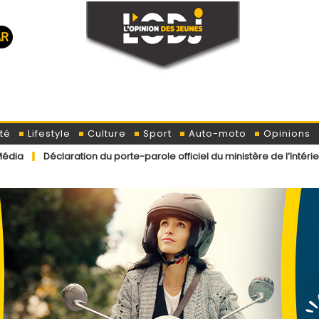
té
Lifestyle
Culture
Sport
Auto-moto
Opinions
ion du porte-parole officiel du ministère de l’Intérieur concernant