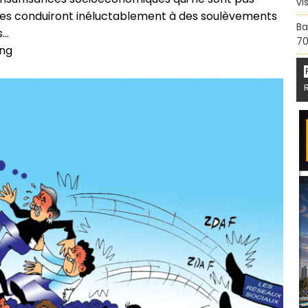
vi
les conduiront inéluctablement à des soulèvements
Ba
s…
70
ing