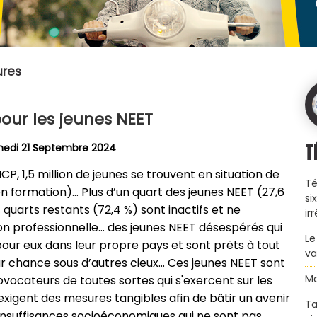
ures
pour les jeunes NEET
T
edi 21 Septembre 2024
, 1,5 million de jeunes se trouvent en situation de
Té
 en formation)… Plus d’un quart des jeunes NEET (27,6
si
 quarts restants (72,4 %) sont inactifs et ne
ir
ion professionnelle… des jeunes NEET désespérés qui
Le
our eux dans leur propre pays et sont prêts à tout
va
eur chance sous d’autres cieux… Ces jeunes NEET sont
Ma
rovocateurs de toutes sortes qui s'exercent sur les
xigent des mesures tangibles afin de bâtir un avenir
Ta
s insuffisances socioéconomiques qui ne sont pas