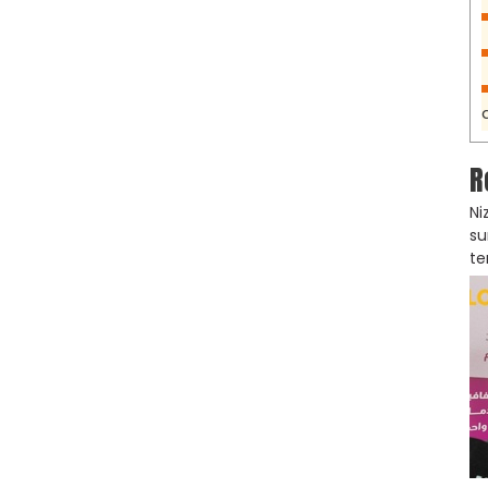
R
Ni
su
te