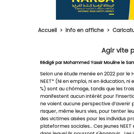
Accueil
>
Info en affiche
>
Caricat
Agir vite 
Rédigé par
Mohammed Yassir Mouline
le Sam
Selon une étude menée en 2022 par le HCP
NEET* (Ni en emploi, ni en éducation, ni
%) sont au chômage, tandis que les trois
manifestent aucun intérêt pour l’insert
ne voient aucune perspective d’avenir p
risquer, même leurs vies, pour tenter l
des victimes aisées pour les individus p
plateformes sociales… Ces jeunes NEET e
dans lequel ils pourront s'épanouir… Le