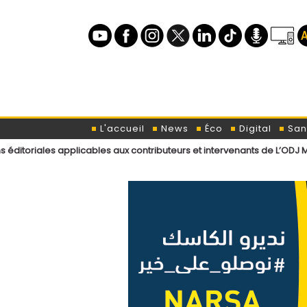
L'accueil
News
Éco
Digital
San
plicables aux contributeurs et intervenants de L’ODJ Média
Déclarat