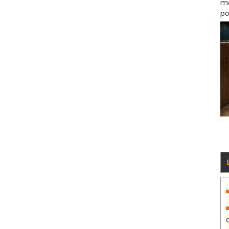
mo
po