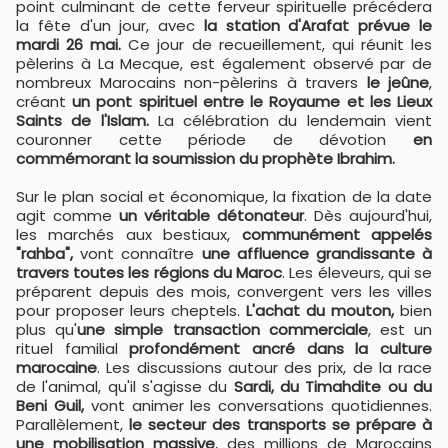
point culminant de cette ferveur spirituelle précédera
la fête d'un jour, avec
la station d'Arafat prévue le
mardi 26 mai.
Ce jour de recueillement, qui réunit les
pèlerins à La Mecque, est également observé par de
nombreux Marocains non-pèlerins à travers
le jeûne
,
créant
un pont spirituel entre le Royaume et les Lieux
Saints de l'Islam.
La célébration du lendemain vient
couronner cette période de dévotion
en
commémorant la soumission du prophète Ibrahim.
Sur le plan social et économique, la fixation de la date
agit comme
un véritable détonateur
. Dès aujourd'hui,
les marchés aux bestiaux,
communément appelés
"rahba",
vont connaître
une affluence grandissante à
travers toutes les régions du Maroc
. Les éleveurs, qui se
préparent depuis des mois, convergent vers les villes
pour proposer leurs cheptels.
L'achat du mouton,
bien
plus qu'
une simple transaction commerciale
, est un
rituel familial
profondément ancré dans la culture
marocaine
. Les discussions autour des prix, de la race
de l'animal, qu'il s'agisse du
Sardi, du Timahdite ou du
Beni Guil,
vont animer les conversations quotidiennes.
Parallèlement,
le secteur des transports se prépare à
une mobilisation massive
, des millions de Marocains