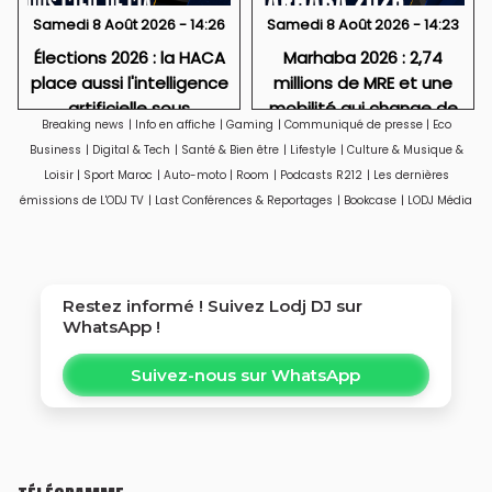
Samedi 8 Août 2026 - 14:26
Samedi 8 Août 2026 - 14:23
Élections 2026 : la HACA
Marhaba 2026 : 2,74
place aussi l'intelligence
millions de MRE et une
artificielle sous
mobilité qui change de
Breaking news
|
Info en affiche
|
Gaming
|
Communiqué de presse
|
Eco
surveillance
visage
Business
|
Digital & Tech
|
Santé & Bien être
|
Lifestyle
|
Culture & Musique &
Loisir
|
Sport Maroc
|
Auto-moto
|
Room
|
Podcasts R212
|
Les dernières
émissions de L'ODJ TV
|
Last Conférences & Reportages
|
Bookcase
|
LODJ Média
Restez informé ! Suivez
Lodj DJ
sur
WhatsApp !
Suivez-nous sur WhatsApp