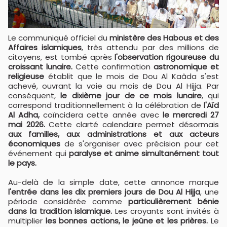
Le communiqué officiel du
ministère des Habous et des
Affaires islamiques
, très attendu par des millions de
citoyens, est tombé après
l'observation rigoureuse du
croissant lunaire.
Cette confirmation
astronomique et
religieuse
établit que le mois de Dou Al Kaâda s'est
achevé, ouvrant la voie au mois de Dou Al Hijja. Par
conséquent,
le dixième jour de ce mois lunaire
, qui
correspond traditionnellement à la célébration de
l'Aïd
Al Adha,
coïncidera cette année avec
le mercredi 27
mai 2026.
Cette clarté calendaire permet désormais
aux familles, aux administrations et aux acteurs
économiques
de s'organiser avec précision pour cet
événement qui
paralyse et anime simultanément tout
le pays.
Au-delà de la simple date, cette annonce marque
l'entrée dans les dix premiers jours de Dou Al Hijja
, une
période considérée comme
particulièrement bénie
dans la tradition islamique.
Les croyants sont invités à
multiplier
les bonnes actions, le jeûne et les prières.
Le