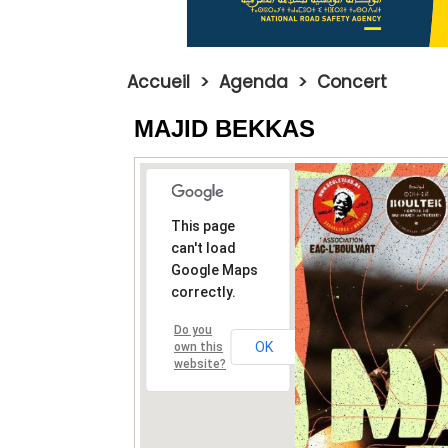
Accueil
>
Agenda
>
Concert
MAJID BEKKAS
This page
can't load
Google Maps
correctly.
Do you
OK
own this
website?