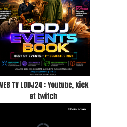
WEB TV LODJ24 : Youtube, kick
et twitch
Plein écran