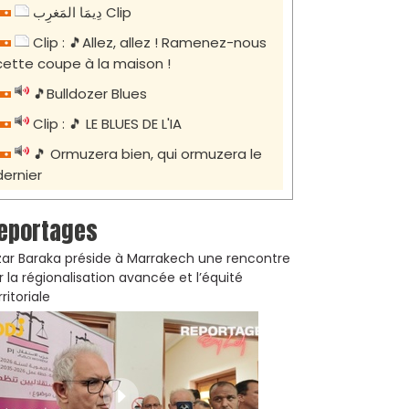
دِيمَا المَغرِب Clip
Clip : 🎵Allez, allez ! Ramenez-nous
cette coupe à la maison !
🎵Bulldozer Blues
Clip : 🎵 LE BLUES DE L'IA
🎵 Ormuzera bien, qui ormuzera le
dernier
eportages
zar Baraka préside à Marrakech une rencontre
r la régionalisation avancée et l’équité
rritoriale