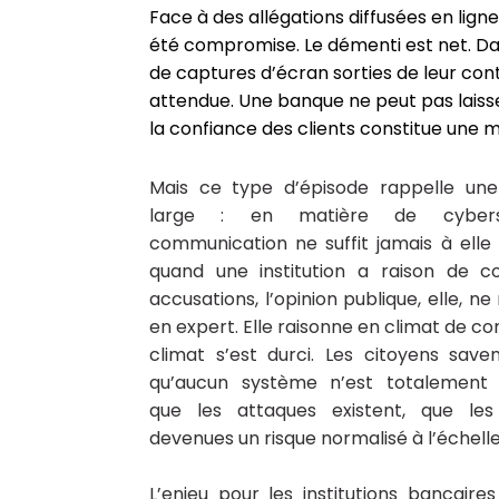
Face à des allégations diffusées en lign
été compromise. Le démenti est net. D
de captures d’écran sorties de leur con
attendue. Une banque ne peut pas laisser
la confiance des clients constitue une 
Mais ce type d’épisode rappelle une 
large : en matière de cybersé
communication ne suffit jamais à elle
quand une institution a raison de c
accusations, l’opinion publique, elle, n
en expert. Elle raisonne en climat de co
climat s’est durci. Les citoyens save
qu’aucun système n’est totalement i
que les attaques existent, que les
devenues un risque normalisé à l’échell
L’enjeu pour les institutions bancair