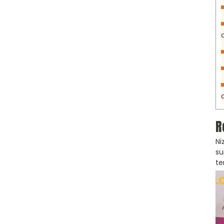
R
Ni
su
te