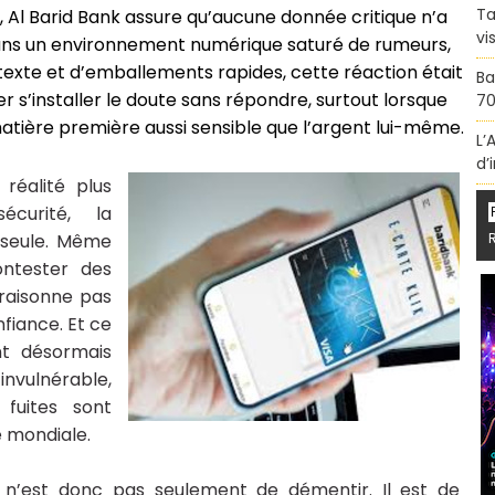
Ta
e, Al Barid Bank assure qu’aucune donnée critique n’a
vi
ans un environnement numérique saturé de rumeurs,
texte et d’emballements rapides, cette réaction était
Ba
 s’installer le doute sans répondre, surtout lorsque
70
matière première aussi sensible que l’argent lui-même.
L’
d’
réalité plus
curité, la
 seule. Même
ontester des
e raisonne pas
nfiance. Et ce
nt désormais
nvulnérable,
 fuites sont
e mondiale.
es n’est donc pas seulement de démentir. Il est de