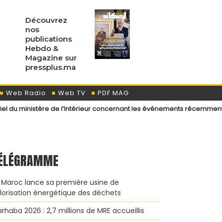
Découvrez
nos
publications
Hebdo &
Magazine sur
pressplus.ma
Web Radio
Web TV
PDF MAG
e de l’Intérieur concernant les événements récemment survenus aux po
ÉLÉGRAMME
 Maroc lance sa première usine de
lorisation énergétique des déchets
rhaba 2026 : 2,7 millions de MRE accueillis