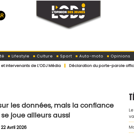
té
Lifestyle
Culture
Sport
Auto-moto
Opinions
s de L’ODJ Média
Déclaration du porte-parole officiel du ministèr
T
sur les données, mais la confiance
Le
e joue ailleurs aussi
va
Ma
22 Avril 2026