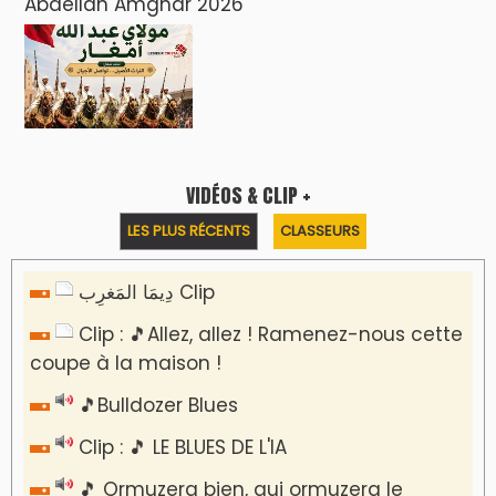
Abdellah Amghar 2026
VIDÉOS & CLIP +
LES PLUS RÉCENTS
CLASSEURS
دِيمَا المَغرِب Clip
Clip : 🎵Allez, allez ! Ramenez-nous cette
coupe à la maison !
🎵Bulldozer Blues
Clip : 🎵 LE BLUES DE L'IA
🎵 Ormuzera bien, qui ormuzera le