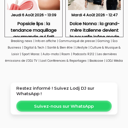
Jeudi 6 Août 2026 - 13:09
Mardi 4 Août 2026 - 12:47
Popsicle lips : la
Dolce Nonna : la grand-
tendance maquillage
mère italienne devient
gourmande qui fait
la nouvelle icône mode
Breaking news
|
Info en affiche
|
Communiqué de presse
|
Gaming
|
Eco
sensation cet été
de la Gen Z
Business
|
Digital & Tech
|
Santé & Bien être
|
Lifestyle
|
Culture & Musique &
Loisir
|
Sport Maroc
|
Auto-moto
|
Room
|
Podcasts R212
|
Les dernières
émissions de L'ODJ TV
|
Last Conférences & Reportages
|
Bookcase
|
LODJ Média
Restez informé ! Suivez
Lodj DJ
sur
WhatsApp !
Suivez-nous sur WhatsApp