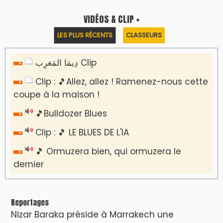
VIDÉOS & CLIP +
LES PLUS RÉCENTS
CLASSEURS
دِيمَا المَغرِب Clip
Clip : 🎵Allez, allez ! Ramenez-nous cette
coupe à la maison !
🎵Bulldozer Blues
Clip : 🎵 LE BLUES DE L'IA
🎵 Ormuzera bien, qui ormuzera le
dernier
Reportages
Nizar Baraka préside à Marrakech une