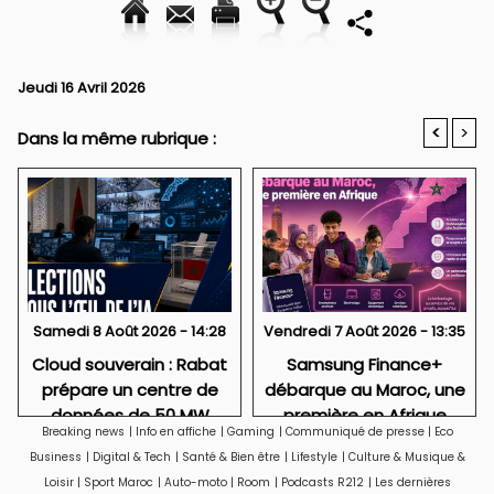
Jeudi 16 Avril 2026
<
>
Dans la même rubrique :
Samedi 8 Août 2026 - 14:28
Vendredi 7 Août 2026 - 13:35
Cloud souverain : Rabat
Samsung Finance+
prépare un centre de
débarque au Maroc, une
données de 50 MW
première en Afrique
Breaking news
|
Info en affiche
|
Gaming
|
Communiqué de presse
|
Eco
Business
|
Digital & Tech
|
Santé & Bien être
|
Lifestyle
|
Culture & Musique &
Loisir
|
Sport Maroc
|
Auto-moto
|
Room
|
Podcasts R212
|
Les dernières