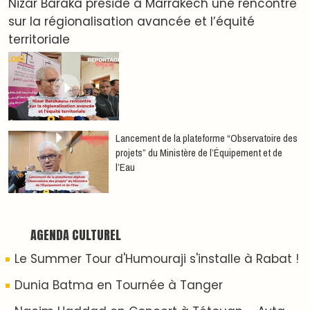
Nacim Haddad en Concert à Tétouan – Ayta
World Tour 2026
Nacim Haddad débarque à Tanger : Le Souffle
du Nord s'éveille !
Nacim Haddad Ayta World Tour à Rabat ( 4ème
date )