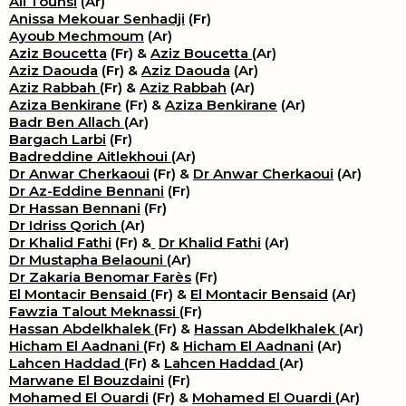
Ali Tounsi
(Ar)
Anissa Mekouar Senhadji
(Fr)
Ayoub Mechmoum
(Ar)
Aziz Boucetta
(Fr) &
Aziz Boucetta
(Ar)
Aziz Daouda
(Fr) &
Aziz Daouda
(Ar)
Aziz Rabbah
(Fr) &
Aziz Rabbah
(Ar)
Aziza Benkirane
(Fr) &
Aziza Benkirane
(Ar)
Badr Ben Allach
(Ar)
Bargach Larbi
(Fr)
Badreddine Aitlekhoui
(Ar)
Dr Anwar Cherkaoui
(Fr) &
Dr Anwar Cherkaoui
(Ar)
Dr Az-Eddine Bennani
(Fr)
Dr Hassan Bennani
(Fr)
Dr Idriss Qorich
(Ar)
Dr Khalid Fathi
(Fr) &
​
Dr Khalid Fathi
(Ar)
Dr Mustapha Belaouni
(Ar)
Dr Zakaria Benomar Farès
(Fr)
El Montacir Bensaid
(Fr) &
El Montacir Bensaid
(Ar)
Fawzia Talout Meknassi
(Fr)
Hassan Abdelkhalek
(Fr) &
Hassan Abdelkhalek
(Ar)
Hicham El Aadnani
(Fr) &
Hicham El Aadnani
(Ar)
Lahcen Haddad
(Fr) &
Lahcen Haddad
(Ar)
Marwane El Bouzdaini
(Fr)
Mohamed El Ouardi
(Fr) &
Mohamed El Ouardi
(Ar)