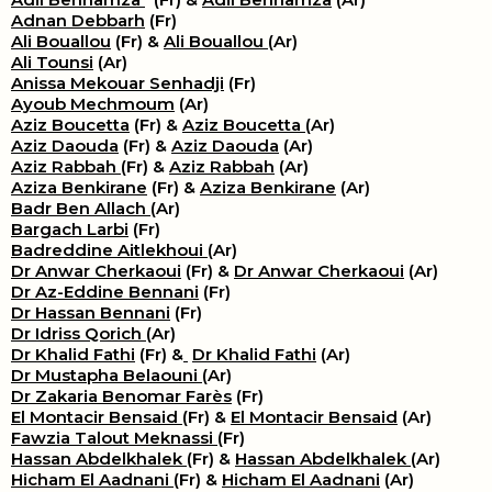
Adnan Debbarh
(Fr)
Ali Bouallou
(Fr) &
Ali Bouallou
(Ar)
Ali Tounsi
(Ar)
Anissa Mekouar Senhadji
(Fr)
Ayoub Mechmoum
(Ar)
Aziz Boucetta
(Fr) &
Aziz Boucetta
(Ar)
Aziz Daouda
(Fr) &
Aziz Daouda
(Ar)
Aziz Rabbah
(Fr) &
Aziz Rabbah
(Ar)
Aziza Benkirane
(Fr) &
Aziza Benkirane
(Ar)
Badr Ben Allach
(Ar)
Bargach Larbi
(Fr)
Badreddine Aitlekhoui
(Ar)
Dr Anwar Cherkaoui
(Fr) &
Dr Anwar Cherkaoui
(Ar)
Dr Az-Eddine Bennani
(Fr)
Dr Hassan Bennani
(Fr)
Dr Idriss Qorich
(Ar)
Dr Khalid Fathi
(Fr) &
​
Dr Khalid Fathi
(Ar)
Dr Mustapha Belaouni
(Ar)
Dr Zakaria Benomar Farès
(Fr)
El Montacir Bensaid
(Fr) &
El Montacir Bensaid
(Ar)
Fawzia Talout Meknassi
(Fr)
Hassan Abdelkhalek
(Fr) &
Hassan Abdelkhalek
(Ar)
Hicham El Aadnani
(Fr) &
Hicham El Aadnani
(Ar)