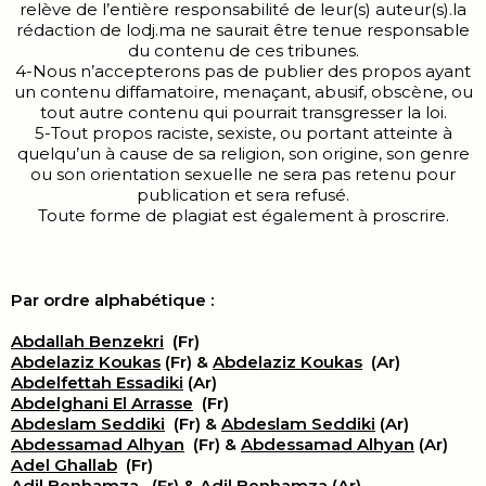
relève de l’entière responsabilité de leur(s) auteur(s).la
rédaction de lodj.ma ne saurait être tenue responsable
du contenu de ces tribunes.
4-Nous n’accepterons pas de publier des propos ayant
un contenu diffamatoire, menaçant, abusif, obscène, ou
tout autre contenu qui pourrait transgresser la loi.
5-Tout propos raciste, sexiste, ou portant atteinte à
quelqu’un à cause de sa religion, son origine, son genre
ou son orientation sexuelle ne sera pas retenu pour
publication et sera refusé.
Toute forme de plagiat est également à proscrire.
Par ordre alphabétique :
Abdallah Benzekri
(Fr)
Abdelaziz Koukas
(Fr) &
Abdelaziz Koukas
(Ar)
Abdelfettah Essadiki
(Ar)
Abdelghani El Arrasse
(Fr)
Abdeslam Seddiki
(Fr) &
Abdeslam Seddiki
(Ar)
Abdessamad Alhyan
(Fr) &
Abdessamad Alhyan
(Ar)
Adel Ghallab
(Fr)
Adil Benhamza
(Fr) &
Adil Benhamza
(Ar)