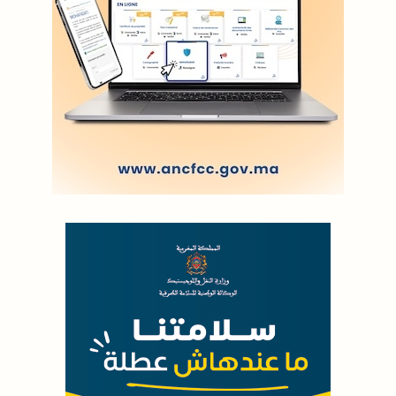
LODJ AUDIO
WEB RADIO R212
Copyright © 2022 Groupe de presse Arrissala
Ce site utilise Google Analytics. En continuant à naviguer, vous nous
autorisez à déposer un cookie à des fins de mesure d'audience
|
Plan du site
Syndication