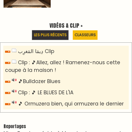
Nizar Baraka préside à Marrakech une rencontre
sur la régionalisation avancée et l’équité
territoriale
​Lancement de la plateforme “Observatoire des
projets” du Ministère de l’Équipement et de
l’Eau
AGENDA CULTUREL
Le Summer Tour d'Humouraji s'installe à Rabat !
Dunia Batma en Tournée à Tanger