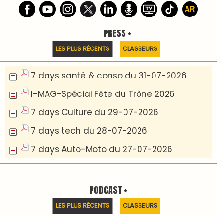
Podcast I-Week-N°137 du 26-07-2026
Podcast Eco-Business du 20-07-2026
Podcast IA-MAG-07 du 22-07-2026
Podcast I-Week N°136-19-07-2026
Podcast I-débats N31 du 18-07-2026
Communiqué de presse
Marrakech : le Musée Yves Saint Laurent fait du
mois d'août un rendez-vous incontournable
pour les cinéphiles et les familles