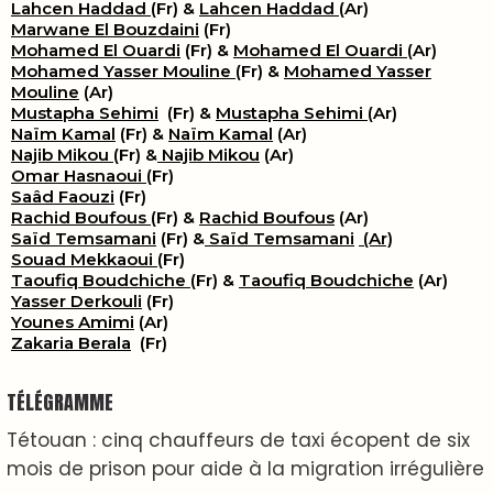
Lahcen Haddad
(Fr) &
Lahcen Haddad
(Ar)
Marwane El Bouzdaini
(Fr)
Mohamed El Ouardi
(Fr) &
Mohamed El Ouardi
(Ar)
Mohamed Yasser Mouline
(Fr) &
Mohamed Yasser
Mouline
(Ar)
Mustapha Sehimi
(Fr) &
Mustapha Sehimi
(Ar)
Naïm Kamal
(Fr) &
Naïm Kamal
(Ar)
Najib Mikou
(Fr) &
Najib Mikou
(Ar)
Omar Hasnaoui
(Fr)
Saâd Faouzi
(Fr)
Rachid Boufous
(Fr) &
Rachid Boufous
(Ar)
Saïd Temsamani
(Fr) &
Saïd Temsamani
(Ar)
Souad Mekkaoui
(Fr)
Taoufiq Boudchiche
(Fr) &
Taoufiq Boudchiche
(Ar)
Yasser Derkouli
(Fr)
Younes Amimi
(Ar)
Zakaria Berala
(Fr)
TÉLÉGRAMME
Tétouan : cinq chauffeurs de taxi écopent de six
mois de prison pour aide à la migration irrégulière