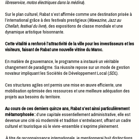
libreservice, motos électriques dans la médina
).
Sur le plan culturel, Rabat s’est affirmée comme une destination prisée à
l’international grâce à des festivals prestigieux (
Mawazine, Jazz au
Chellah, festival du livre
), des expositions de classe mondiale et une
dynamique artistique foisonnante.
Cette vitalité a renforcé l’attractivité de la ville pour les investisseurs et les
visiteurs, faisant de Rabat une nouvelle vitrine du Maroc.
En matière de gouvernance, le programme a instauré un véritable
changement de paradigme. Sa réussite repose sur un mode de gestion
novateur impliquant les Sociétés de Développement Local (
SDL
).
Ces structures agiles ont permis une mise en œuvre efficiente, une
mobilisation optimisée des ressources et une meilleure adéquation des
projets aux besoins du territoire.
Au cours de ces derniers quinze ans, Rabat s’est ainsi particulièrement
métamorphosée :
d’une capitale essentiellement administrative, elle est
devenue une cité où modernité et tradition s’entrelacent, offrant un cadre
culturel et touristique où le vivre-ensemble s’exprime pleinement.
À titre de reconnaissance internationale, je mentionnerai huit distinctions