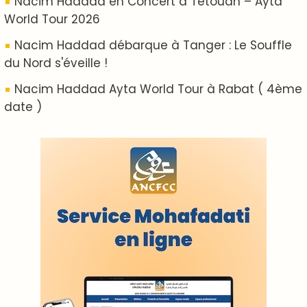
ABOUT US
A propos de L'ODJ
VOS CONTRIBUTIONS
Proposer votre article
LODJ VIDÉO
L'ODJ LIVE TV