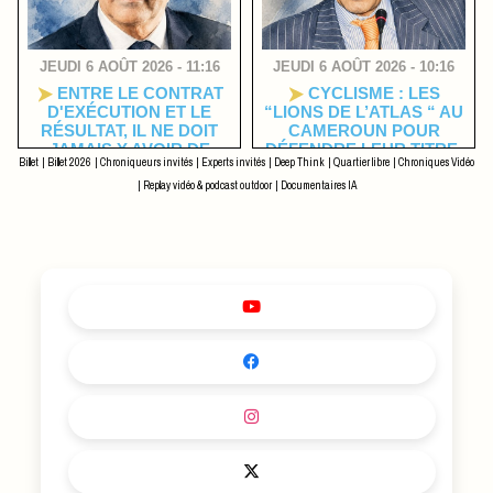
JEUDI 6 AOÛT 2026 - 11:16
JEUDI 6 AOÛT 2026 - 10:16
ENTRE LE CONTRAT
CYCLISME : LES
D'EXÉCUTION ET LE
“LIONS DE L’ATLAS “ AU
RÉSULTAT, IL NE DOIT
CAMEROUN POUR
JAMAIS Y AVOIR DE
DÉFENDRE LEUR TITRE
Billet
|
Billet 2026
|
Chroniqueurs invités
|
Experts invités
|
Deep Think
|
Quartier libre
|
Chroniques Vidéo
ZONE D'OMBRE
DU GRAND PRIX
INTERNATIONAL «
|
Replay vidéo & podcast outdoor
|
Documentaires IA
CHANTAL BIYA » DE VTT