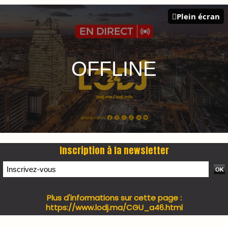
PRESS +
LES PLUS RÉCENTS
CLASSEURS
7 days santé & conso du 31-07-2026
I-MAG-Spécial Fête du Trône 2026
7 days Culture du 29-07-2026
7 days tech du 28-07-2026
7 days Auto-Moto du 27-07-2026
PODCAST +
LES PLUS RÉCENTS
CLASSEURS