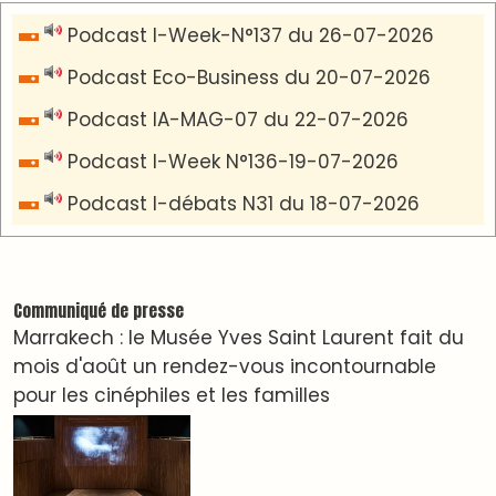
VIDÉOS & CLIP +
LES PLUS RÉCENTS
CLASSEURS
دِيمَا المَغرِب Clip
Clip : 🎵Allez, allez ! Ramenez-nous cette
coupe à la maison !
🎵Bulldozer Blues
Clip : 🎵 LE BLUES DE L'IA
🎵 Ormuzera bien, qui ormuzera le dernier
Reportages