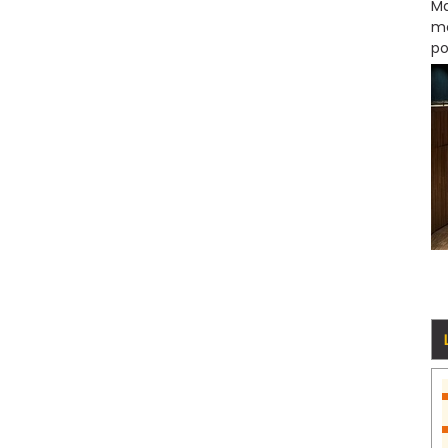
Ma
mo
po