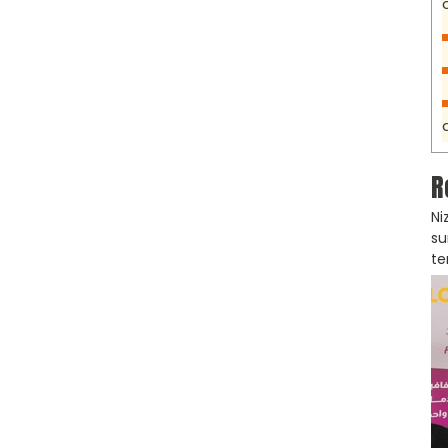
R
Ni
su
te