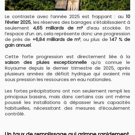
Le contraste avec l’année 2025 est frappant : au
10
février 2025
, les réserves des barrages s’établissaient à
seulement
4,65 milliards de m³
d’eau stockée. En
l’espace d’un an, cela représente donc une progression
de près de
+6,84 milliards de m³
, ou plus de
147 % de
gain annuel
.
Cette forte progression est directement liée à la
saison des pluies exceptionnelle
qu’a connue le
Royaume depuis le dernier trimestre de 2025, après
plusieurs années de déficit hydrique qui avaient mis
sous pression les ressources en eau nationales.
Les fortes précipitations ont non seulement rempli les
principaux bassins, mais dans certains cas ont même
poussé les installations à dépasser leurs capacités
habituelles, nécessitant des mesures d’écoulement
contrôlé.
Un taux de remplissage qui grimpe rapidement