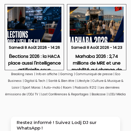
Samedi 8 Août 2026 - 14:26
Samedi 8 Août 2026 - 14:23
Élections 2026 : la HACA
Marhaba 2026 : 2,74
place aussi l'intelligence
millions de MRE et une
artificielle sous
mobilité qui change de
Breaking news
|
Info en affiche
|
Gaming
|
Communiqué de presse
|
Eco
surveillance
visage
Business
|
Digital & Tech
|
Santé & Bien être
|
Lifestyle
|
Culture & Musique &
Loisir
|
Sport Maroc
|
Auto-moto
|
Room
|
Podcasts R212
|
Les dernières
émissions de L'ODJ TV
|
Last Conférences & Reportages
|
Bookcase
|
LODJ Média
Restez informé ! Suivez
Lodj DJ
sur
WhatsApp !