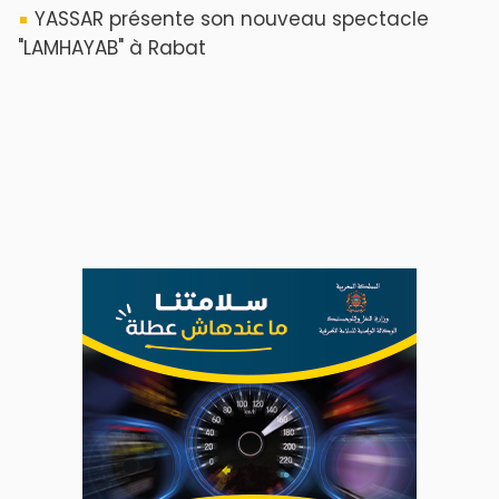
​Lancement de la plateforme “Observatoire
des projets” du Ministère de l’Équipement et
de l’Eau
AGENDA CULTUREL
Nacim Haddad en Concert à Tétouan – Ayta
World Tour 2026
Nacim Haddad débarque à Tanger : Le
Souffle du Nord s'éveille !
Nacim Haddad Ayta World Tour à Rabat (
4ème date )
Hatim Ammor En Concert Exclusif à Tanger :
Un show Live Exceptionnel Cet été !