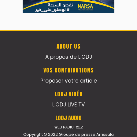
YASSAR présente son nouveau spectacle
"LAMHAYAB" à Rabat