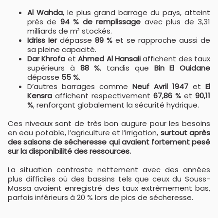
Al Wahda
, le plus grand barrage du pays, atteint
près de
94 % de remplissage
avec plus de 3,31
milliards de m³ stockés.
Idriss Ier
dépasse
89 %
et se rapproche aussi de
sa pleine capacité.
Dar Khrofa
et
Ahmed Al Hansali
affichent des taux
supérieurs à
88 %
, tandis que
Bin El Ouidane
dépasse
55 %
.
D’autres barrages comme
Neuf Avril 1947
et
El
Kensra
affichent respectivement
67,86 %
et
90,11
%
, renforçant globalement la sécurité hydrique.
Ces niveaux sont de très bon augure pour les besoins
en eau potable, l’agriculture et l’irrigation,
surtout après
des saisons de sécheresse qui avaient fortement pesé
sur la disponibilité des ressources.
La situation contraste nettement avec des années
plus difficiles où des bassins tels que ceux du Souss-
Massa avaient enregistré des taux extrêmement bas,
parfois inférieurs à 20 % lors de pics de sécheresse.