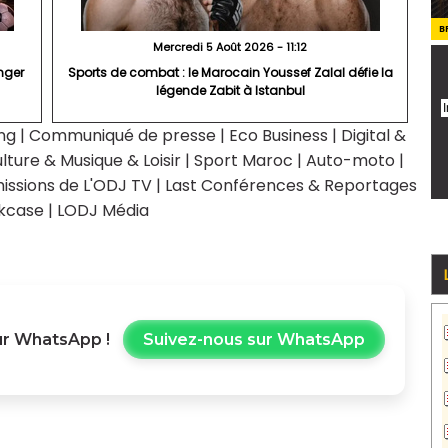
B
Mercredi 5 Août 2026 - 11:12
nger
Sports de combat : le Marocain Youssef Zalal défie la
légende Zabit à Istanbul
ng
|
Communiqué de presse
|
Eco Business
|
Digital &
lture & Musique & Loisir
|
Sport Maroc
|
Auto-moto
|
issions de L'ODJ TV
|
Last Conférences & Reportages
kcase
|
LODJ Média
r WhatsApp !
Suivez-nous sur WhatsApp