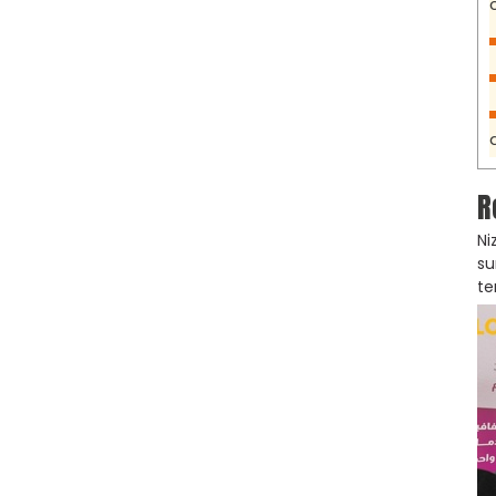
R
Ni
su
te