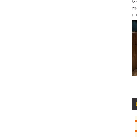
Ma
mo
po