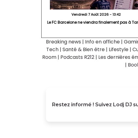
Vendredi 7 Août 2026 - 13:42
Le FC Barcelone ne viendra finalement pas à Ta
Breaking news
|
Info en affiche
|
Gami
Tech
|
Santé & Bien être
|
Lifestyle
|
Cu
Room
|
Podcasts R212
|
Les dernières ém
|
Boo
Restez informé ! Suivez
Lodj DJ
su