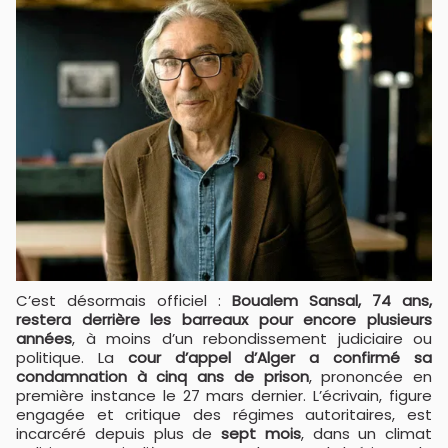
C’est désormais officiel :
Boualem Sansal, 74 ans,
restera derrière les barreaux pour encore plusieurs
années
, à moins d’un rebondissement judiciaire ou
politique. La
cour d’appel d’Alger a confirmé sa
condamnation à cinq ans de prison
, prononcée en
première instance le 27 mars dernier. L’écrivain, figure
engagée et critique des régimes autoritaires, est
incarcéré depuis plus de
sept mois
, dans un climat