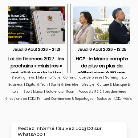
Jeudi 6 Août 2026 - 21:21
Jeudi 6 Août 2026 - 13:25
Loi de finances 2027 : les
HCP : le Maroc compte
prochains « ministres »
de plus en plus de
ont déjà reçu la lettre
célibataires à 50 ans,
Breaking news
|
Info en affiche
|
Communiqué de presse
|
Gaming
|
Eco
de cadrage
particulièrement des
Business
|
Digital & Tech
|
Santé & Bien être
|
Lifestyle
|
Culture & Musique &
femmes
Loisir
|
Sport Maroc
|
Auto-moto
|
Room
|
Podcasts R212
|
Les dernières
émissions de L'ODJ TV
|
Last Conférences & Reportages
|
Bookcase
|
LODJ Média
Restez informé ! Suivez
Lodj DJ
sur
WhatsApp !